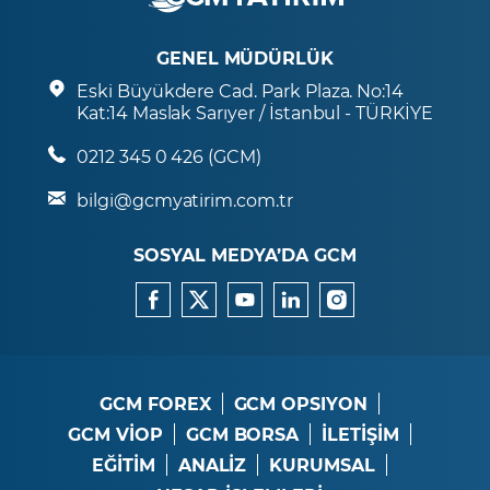
GENEL MÜDÜRLÜK
Eski Büyükdere Cad. Park Plaza. No:14
Kat:14 Maslak Sarıyer / İstanbul - TÜRKİYE
0212 345 0 426 (GCM)
bilgi@gcmyatirim.com.tr
SOSYAL MEDYA’DA GCM
GCM FOREX
GCM OPSIYON
GCM VİOP
GCM BORSA
İLETİŞİM
EĞİTİM
ANALİZ
KURUMSAL