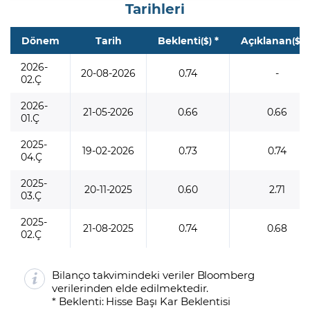
Tarihleri
Dönem
Tarih
Beklenti
*
Açıklanan
*
($)
($)
2026-
20-08-2026
0.74
-
02.Ç
2026-
21-05-2026
0.66
0.66
01.Ç
2025-
19-02-2026
0.73
0.74
04.Ç
2025-
20-11-2025
0.60
2.71
03.Ç
2025-
21-08-2025
0.74
0.68
02.Ç
Bilanço takvimindeki veriler Bloomberg
verilerinden elde edilmektedir.
* Beklenti: Hisse Başı Kar Beklentisi