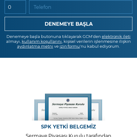
Telefon
Denemeye başla butonuna tıklayarak GCM'den
elektronik ileti
almayı,
kullanım koşullarını
, kişisel verilerin işlenmesine ilişkin
aydınlatma metni
ve
izin formu
'nu kabul ediyorum.
SPK YETKİ BELGEMİZ
Sermaye Piyasası Kurulu tarafından