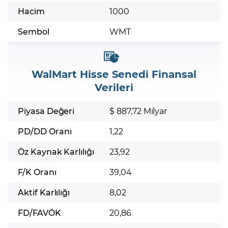
Hacim
1000
Sembol
WMT
WalMart Hisse Senedi Finansal
Verileri
Piyasa Değeri
$ 887,72 Milyar
PD/DD Oranı
1,22
Öz Kaynak Karlılığı
23,92
F/K Oranı
39,04
Aktif Karlılığı
8,02
FD/FAVÖK
20,86