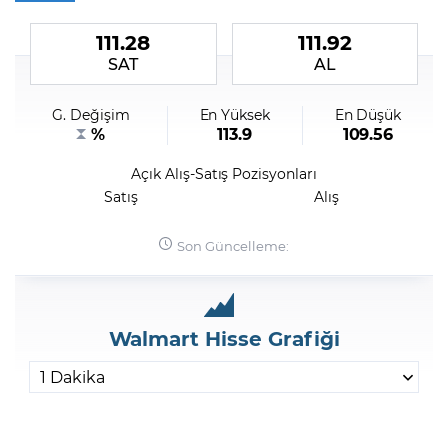
111.28
111.92
Şifremi Unuttum
SAT
AL
G. Değişim
En Yüksek
En Düşük
%
113.9
109.56
Açık Alış-Satış Pozisyonları
Satış
Alış
Son Güncelleme:
Walmart Hisse Grafiği