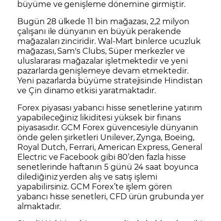
büyüme ve genişleme dönemine girmiştir.
Bugün 28 ülkede 11 bin mağazası, 2,2 milyon
çalışanı ile dünyanın en büyük perakende
mağazaları zinciridir. Wal-Mart binlerce ucuzluk
mağazası, Sam's Clubs, Süper merkezler ve
uluslararası mağazalar işletmektedir ve yeni
pazarlarda genişlemeye devam etmektedir.
Yeni pazarlarda büyüme stratejisinde Hindistan
ve Çin dinamo etkisi yaratmaktadır.
Forex
piyasası yabancı hisse senetlerine yatırım
yapabileceğiniz likiditesi yüksek bir finans
piyasasıdır. GCM Forex güvencesiyle dünyanın
önde gelen şirketleri
Unilever
,
Zynga
,
Boeing
,
Royal Dutch
,
Ferrari
,
American Express
,
General
Electric
ve
Facebook
gibi 80’den fazla hisse
senetlerinde haftanın 5 günü 24 saat boyunca
dilediğiniz yerden alış ve satış işlemi
yapabilirsiniz. GCM Forex’te işlem gören
yabancı hisse senetleri, CFD ürün grubunda yer
almaktadır.