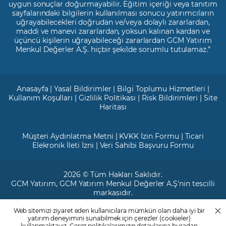
uygun sonuçlar doğurmayabilir. Eğitim içeriği veya tanıtım
sayfalarındaki bilgilerin kullanılması sonucu yatırımcıların
uğrayabilecekleri doğrudan ve/veya dolaylı zararlardan,
maddi ve manevi zararlardan, yoksun kalınan kardan ve
üçüncü kişilerin uğrayabileceği zararlardan GCM Yatırım
Menkul Değerler A.Ş. hiçbir şekilde sorumlu tutulamaz.”
Anasayfa
|
Yasal Bildirimler
|
Bilgi Toplumu Hizmetleri
|
Kullanım Koşulları
|
Gizlilik Politikası
|
Risk Bildirimleri
|
Site
Haritası
Müşteri Aydınlatma Metni
|
KVKK İzin Formu
|
Ticari
Elekronik İleti İzni
|
Veri Sahibi Başvuru Formu
2026 © Tüm Hakları Saklıdır.
GCM Yatırım
, GCM Yatırım Menkul Değerler A.Ş'nin tescilli
markasıdır.
Web sitemizi ziyaret eden kullanıcılara mümkün olan daha iyi bir
Ticari Sicil No: 799649
yatırım deneyimini sunabilmek için çerezler (cookieler)
Maslak V.D. : 3890707820
kullanmaktayız. Çerez politikalarımızın detaylarına
buradan