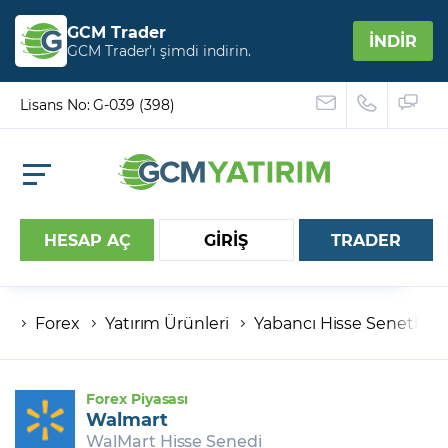
GCM Trader
İNDİR
GCM Trader’ı şimdi indirin.
Lisans No: G-039 (398)
HESAP AÇ
GİRİŞ
TRADER
Forex
Yatırım Ürünleri
Yabancı Hisse Senetleri
Hesap numaranız
Şifreniz
Forex Piyasası
Walmart
WalMart Hisse Senedi