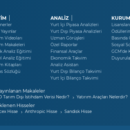
TİM
ANALİZ
KURUM
nerler
Yurt İçi Piyasa Analizleri
Lisanslar
 Yayınlar
Yurt Dışı Piyasa Analizleri
Ödülleri
m Videoları
Uzman Görüşleri
Basında
m Makaleleri
Özel Raporlar
Sosyal S
k Analiz Eğitimi
Finansal Araçlar
GCM’de K
 Analiz Eğitimi
Ekonomik Takvim
Duyurula
m Kitapları
Analiz Asistan
ns Sözlüğü
Yurt Dışı Bilanço Takvimi
Yurt İçi Bilanço Takvimi
ayınlanan Makaleler
 Tarım Dışı İstihdam Verisi Nedir?
Yatırım Araçları Nelerdir?
klenen Hisseler
cex Hisse
Anthropic Hisse
Sandisk Hisse