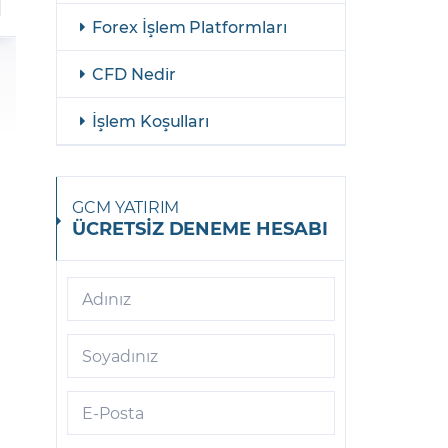
Forex İşlem Platformları
AliBaba
Allianz
CFD Nedir
American Airlines Group
İşlem Koşulları
American Express
ASML Holding
GCM YATIRIM
ÜCRETSİZ DENEME HESABI
AT&T
Aurora
Adınız
Axa
Soyadınız
Baidu
Banco Bilbao
E-Posta
Banco Santander