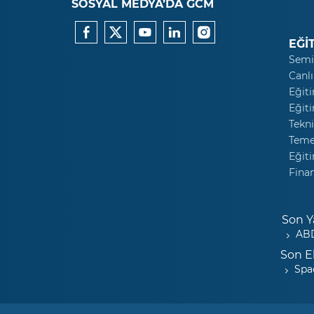
SOSYAL MEDYA’DA GCM
EĞİ
Semi
Canlı
Eğiti
Eğiti
Tekni
Temel
Eğiti
Fina
Son Y
ABD
Son E
Spa