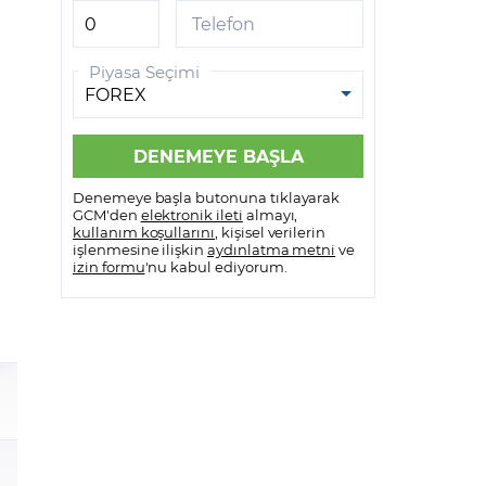
Telefon
Bank of America
Piyasa Seçimi
BG Group
Barclays
Bayer
Denemeye başla butonuna tıklayarak
Berkshire Hathaway
GCM'den
elektronik ileti
almayı,
kullanım koşullarını
, kişisel verilerin
işlenmesine ilişkin
aydınlatma metni
ve
Beyond Meat
izin formu
'nu kabul ediyorum.
BNP Paribas
Boeing
Booking
BP Plc
British American Tobacco