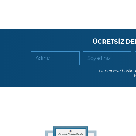
ÜCRETSİZ DE
Adınız
Soyadınız
Denemeye başla b