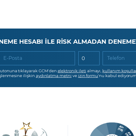
NEME HESABI İLE RİSK ALMADAN DENEME
E-Posta
Telefon
utonuna tıklayarak GCM'den
elektronik ileti
almayı,
kullanım koşulla
işlenmesine ilişkin
aydınlatma metni
ve
izin formu
'nu kabul ediyorum