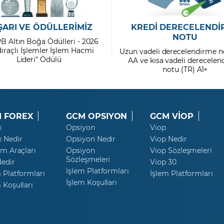
ŞARI VE ÖDÜLLERİMİZ
KREDİ DERECELENDİ
NOTU
PB Altın Boğa Ödülleri - 2026
dıraçlı İşlemler İşlem Hacmi
Uzun vadeli derecelendirme n
Lideri" Ödülü
AA ve kısa vadeli derecele
notu (TR) A1+
 FOREX
GCM OPSIYON
GCM VİOP
x
Opsiyon
Viop
x Nedir
Opsiyon Nedir
Viop Nedir
ım Araçları
Opsiyon
Viop Sözleşmeleri
Sözleşmeleri
Nedir
Viop 30
İşlem Platformları
 Platformları
İşlem Platformları
İşlem Koşulları
 Koşulları