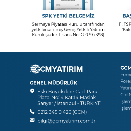
SPK YETKİ BELGEMİZ
BA
Sermaye Piyasası Kurulu tarafından
11. TS
yetkilendirilmiş Geniş Yetkili Yatırım
“Kal
Kuruluşudur. Lisans No: G-039 (398)
GCM
Fore
Fore
GENEL MÜDÜRLÜK
Yatır
Eski Büyükdere Cad. Park
Cfd 
Plaza. No:14 Kat:14 Maslak
İşlem
Sarıyer / İstanbul - TÜRKİYE
İşlem
0212 345 0 426 (GCM)
bilgi@gcmyatirim.com.tr