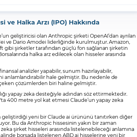
si ve Halka Arzı (IPO) Hakkında
n geliştiricisi olan Anthropic şirketi OpenAI’dan ayrılan
dei ve Dario Amodei liderliğinde kurulmuştur. Amazon,
t gibi şirketler tarafından güçlü fon sağlanan şirketin
rsalarında halka arz edilecek olan hisseler arasında
inansal analizler yapabilir, sunum hazırlayabilir,
ni anlamlandırabilir hale gelmiştir. Bu nedenle de
 çeken çözümlerden biri haline gelmiştir.
ğı yapay zeka desteğiyle adından söz ettirmektedir.
s'ta 400 metre yol kat etmesi Claude’un yapay zeka
geliştirdiği yeni bir Claude ai ürününü tanıtırken diğer
uyor. Bu da Anthropic hissesinin yakın bir zaman
zeka şirket hisseleri arasında listelenebileceği anlamına
alinde borsada listelenen ABD ai hisselerine yeni bir