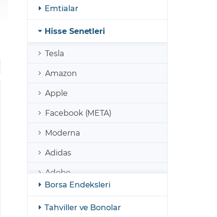
şulları
Yasal Bildirimler
Emtialar
Finansal Araçlar
Hisse Senetleri
GCM Borsa Trader Eğitim Videoları
Tesla
Amazon
Apple
Facebook (META)
Moderna
Adidas
Adobe
Borsa Endeksleri
AirBnb
Tahviller ve Bonolar
Coinbase