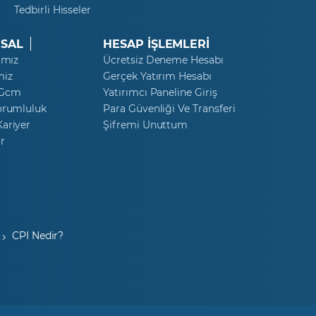
Tedbirli Hisseler
Microsoft
SAL
HESAP İŞLEMLERİ
Mondi ORD
ımız
Ücretsiz Deneme Hesabı
Morgan Stanley
miz
Gerçek Yatırım Hesabı
 Gcm
Yatırımcı Paneline Giriş
Netflix
orumluluk
Para Güvenliği Ve Transferi
ariyer
Şifremi Unuttum
NIO
r
PayPal
Nvidia
PepsiCo
CPI Nedir?
Peugeot
Pfizer
Philips