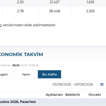
2.30
21.427
1.619
2.78
38.448
2.205
 verilerinden elde edilmektedir.
KONOMİK TAKVİM