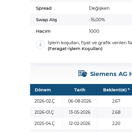
Spread
Değişken
Swap Alış
-15,00%
Hacim
1000
İşlem koşulları, fiyat ve grafik verileri f
(
Feragat
-
İşlem Koşulları
)
Siemens AG Hi
Dönem
Tarih
Beklenti
*
(€)
2026-02.Ç
06-08-2026
2.67
2026-01.Ç
13-05-2026
2.68
2025-04.Ç
12-02-2026
2.20