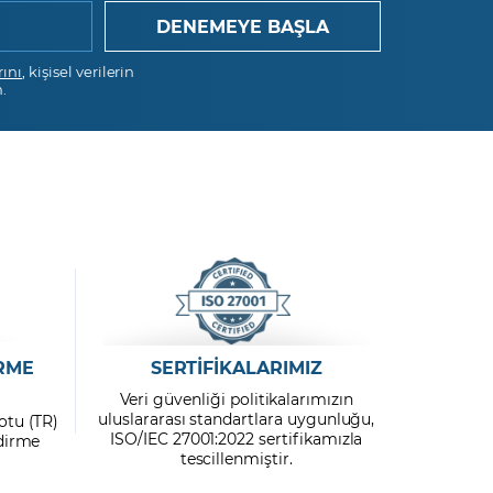
GoPro
Groupon
rını
, kişisel verilerin
.
HP
HSBC Holdings
Intel
Johnson & Johnson
JP Morgan Chase
Las Vegas
RME
SERTİFİKALARIMIZ
Lufthansa AG
Veri güvenliği politikalarımızın
uluslararası standartlara uygunluğu,
otu (TR)
Mastercard
ISO/IEC 27001:2022 sertifikamızla
ndirme
tescillenmiştir.
Mc Donalds