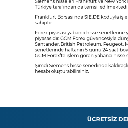
Siemens hisseleri Frankfurt ve New York
Türkiye tarafından da temsil edilmektedir
Frankfurt Borsası’nda
SIE.DE
koduyla işle
sahiptir.
Forex
piyasası yabancı hisse senetlerine y
piyasasıdır. GCM Forex güvencesiyle dün
Santander
,
British Petroleum
,
Peugeot
,
M
senetlerinde haftanın 5 günü 24 saat boyun
GCM Forex’te işlem gören yabancı hisse 
Şimdi Siemens hisse senedinde kaldıraçlı
hesabı
oluşturabilirsiniz.
ÜCRETSİZ DE