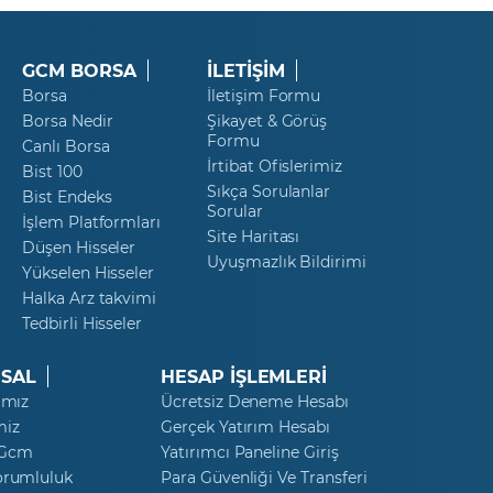
Microsoft
GCM BORSA
İLETİŞİM
Mondi ORD
Borsa
İletişim Formu
Morgan Stanley
Borsa Nedir
Şikayet & Görüş
Formu
Canlı Borsa
Netflix
İrtibat Ofislerimiz
Bist 100
Sıkça Sorulanlar
Bist Endeks
NIO
Sorular
İşlem Platformları
Site Haritası
Düşen Hisseler
PayPal
Uyuşmazlık Bildirimi
Yükselen Hisseler
Nvidia
Halka Arz takvimi
Tedbirli Hisseler
PepsiCo
SAL
HESAP İŞLEMLERİ
Peugeot
ımız
Ücretsiz Deneme Hesabı
miz
Gerçek Yatırım Hesabı
Pfizer
 Gcm
Yatırımcı Paneline Giriş
orumluluk
Philips
Para Güvenliği Ve Transferi