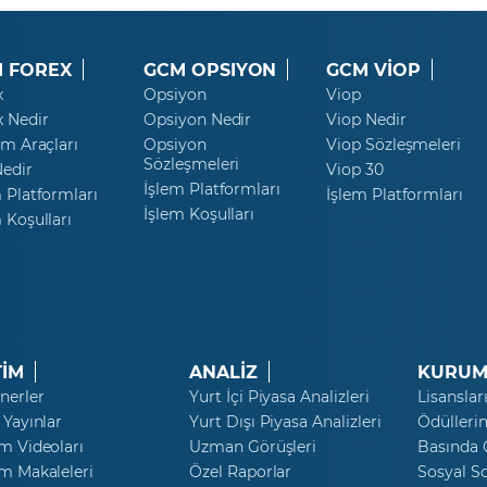
 FOREX
GCM OPSIYON
GCM VİOP
x
Opsiyon
Viop
x Nedir
Opsiyon Nedir
Viop Nedir
ım Araçları
Opsiyon
Viop Sözleşmeleri
Sözleşmeleri
Nedir
Viop 30
İşlem Platformları
 Platformları
İşlem Platformları
İşlem Koşulları
 Koşulları
TİM
ANALİZ
KURUM
nerler
Yurt İçi Piyasa Analizleri
Lisanslar
 Yayınlar
Yurt Dışı Piyasa Analizleri
Ödülleri
m Videoları
Uzman Görüşleri
Basında
m Makaleleri
Özel Raporlar
Sosyal S