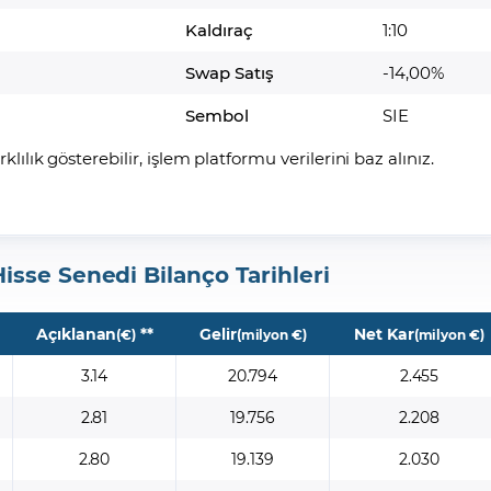
Kaldıraç
1:10
Swap Satış
-14,00%
Sembol
SIE
arklılık gösterebilir, işlem platformu verilerini baz alınız.
sse Senedi Bilanço Tarihleri
Açıklanan
**
Gelir
Net Kar
(€)
(milyon €)
(milyon €)
3.14
20.794
2.455
2.81
19.756
2.208
2.80
19.139
2.030