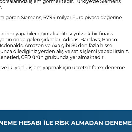
 borsalarında işlem görmektedir. Türkiye'de Siemens
.
m gören Siemens, 67.94 milyar Euro piyasa değerine
atırım yapabileceğiniz likiditesi yüksek bir finans
yanın önde gelen şirketleri
Adidas
,
Barclays
,
Banco
cdonalds
,
Amazon
ve
Axa
gibi 80’den fazla hisse
ca dilediğiniz yerden alış ve satış işlemi yapabilirsiniz.
senetleri, CFD ürün grubunda yer almaktadır.
 ve iki yönlü işlem yapmak için
ücretsiz forex deneme
NEME HESABI İLE RİSK ALMADAN DENEME