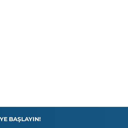
Dominos
DoorDash
Dropbox
Enagas
Exxon Mobil
Ferrari
Gamesa Corp.
General Electric
Glaxosmithkline PLC
Goldman Sachs Group
YE BAŞLAYIN!
Google (Alphabet)