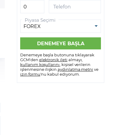
Telefon
Bank of America
Piyasa Seçimi
BG Group
Barclays
Bayer
Denemeye başla butonuna tıklayarak
Berkshire Hathaway
GCM'den
elektronik ileti
almayı,
kullanım koşullarını
, kişisel verilerin
işlenmesine ilişkin
aydınlatma metni
ve
Beyond Meat
izin formu
'nu kabul ediyorum.
BNP Paribas
Boeing
Booking
BP Plc
British American Tobacco