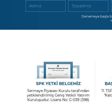
Adınız
Soyadınız
Denemeye başla b
SPK YETKİ BELGEMİZ
BA
Sermaye Piyasası Kurulu tarafından
11. TS
yetkilendirilmiş Geniş Yetkili Yatırım
“Kal
Kuruluşudur. Lisans No: G-039 (398)