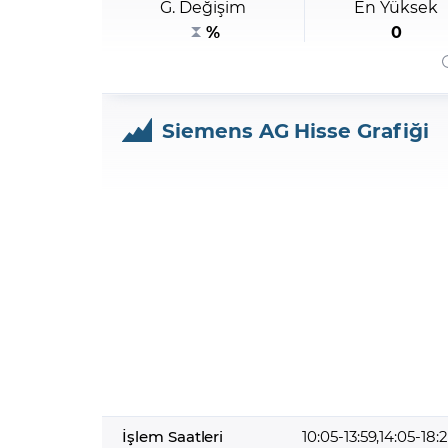
G. Değişim
En Yüksek
Zarar Olasılığınız
Forex Nedir?
İŞLEM PLATFORMLARI
%
0
Yurt Dışı Bilanço Takvimi
Yurt İçi
Sorularla Borsa
Finans Sözlüğü
Yasal Bildirimler
Para Güvenliği ve
Borsa Nedir
Model Portföy
S
GCM Trader Eğitim Videoları
GCM 
Siemens AG Hisse Grafiği
İşlem Saatleri
10:05-13:59,14:05-18: