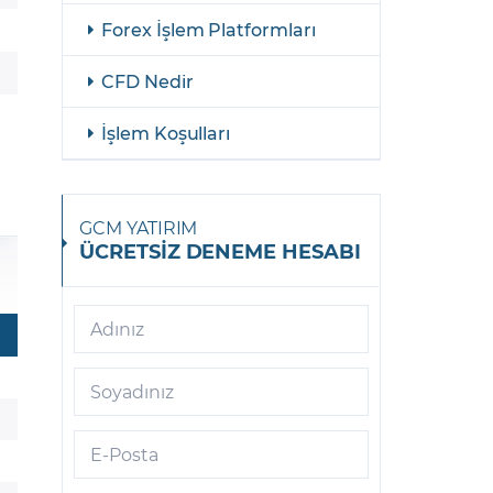
Forex İşlem Platformları
AliBaba
Allianz
CFD Nedir
American Airlines Group
İşlem Koşulları
American Express
ASML Holding
GCM YATIRIM
ÜCRETSİZ DENEME HESABI
AT&T
Aurora
Adınız
Axa
Soyadınız
Baidu
Banco Bilbao
E-Posta
Banco Santander