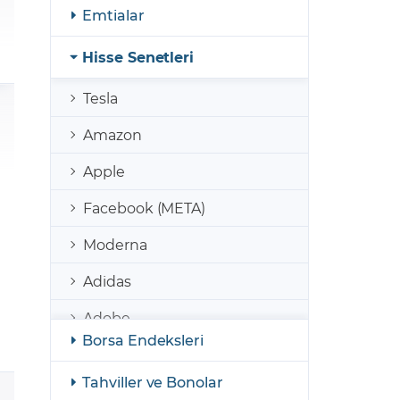
şulları
Yasal Bildirimler
Emtialar
Finansal Araçlar
Hisse Senetleri
GCM Borsa Trader Eğitim Videoları
Tesla
Amazon
Apple
Facebook (META)
Moderna
Adidas
Adobe
Borsa Endeksleri
AirBnb
Tahviller ve Bonolar
Coinbase