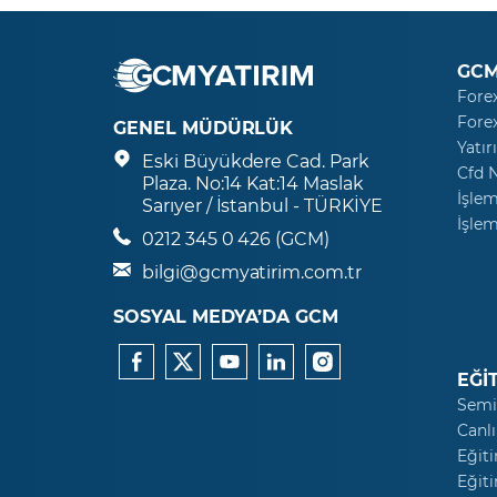
GCM
Fore
Fore
GENEL MÜDÜRLÜK
Yatır
Eski Büyükdere Cad. Park
Cfd 
Plaza. No:14 Kat:14 Maslak
İşlem
Sarıyer / İstanbul - TÜRKİYE
İşlem
0212 345 0 426 (GCM)
bilgi@gcmyatirim.com.tr
SOSYAL MEDYA’DA GCM
EĞİ
Semi
Canlı
Eğiti
Eğiti