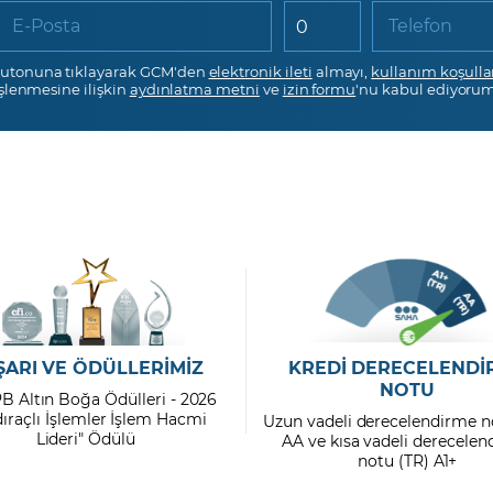
E-Posta
Telefon
utonuna tıklayarak GCM'den
elektronik ileti
almayı,
kullanım koşulla
işlenmesine ilişkin
aydınlatma metni
ve
izin formu
'nu kabul ediyorum
ŞARI VE ÖDÜLLERİMİZ
KREDİ DERECELENDİ
NOTU
PB Altın Boğa Ödülleri - 2026
dıraçlı İşlemler İşlem Hacmi
Uzun vadeli derecelendirme n
Lideri" Ödülü
AA ve kısa vadeli derecele
notu (TR) A1+