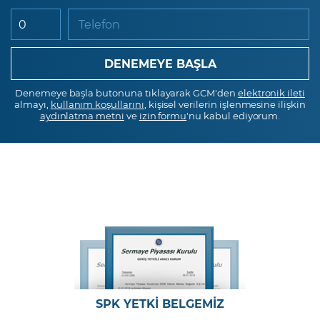
Telefon
Denemeye başla butonuna tıklayarak GCM'den
elektronik ileti
almayı,
kullanım koşullarını
, kişisel verilerin işlenmesine ilişkin
aydınlatma metni
ve
izin formu
'nu kabul ediyorum.
SPK YETKİ BELGEMİZ