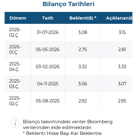
Bilanço Tarihleri
Dönem
Tarih
Beklenti
*
Açıklanan
*
($)
($)
2026-
31-07-2026
3.08
3.15
02.Ç
2026-
05-05-2026
2.75
2.81
01.Ç
2025-
03-02-2026
3.32
3.33
04.Ç
2025-
04-11-2025
3.06
3.07
03.Ç
2025-
05-08-2025
2.92
2.95
02.Ç
Bilanço takvimindeki veriler Bloomberg
verilerinden elde edilmektedir.
* Beklenti: Hisse Başı Kar Beklentisi