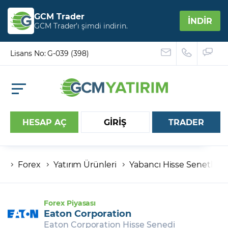
GCM Trader
İNDİR
GCM Trader’ı şimdi indirin.
Lisans No: G-039 (398)
HESAP AÇ
GİRİŞ
TRADER
Forex
Yatırım Ürünleri
Yabancı Hisse Senetleri
Hesap numaranız
Şifreniz
Forex Piyasası
Eaton Corporation
Eaton Corporation Hisse Senedi