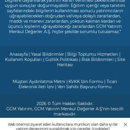
bilgilere dayanılarak yatırım kararı verilmesi beklentilerinize
uygun sonuçlar doğurmayabilir. Eğitim içeriği veya tanıtım
sayfalarındaki bilgilerin kullanılması sonucu yatırımcıların
uğrayabilecekleri doğrudan ve/veya dolaylı zararlardan,
maddi ve manevi zararlardan, yoksun kalınan kardan ve
üçüncü kişilerin uğrayabileceği zararlardan GCM Yatırım
Menkul Değerler A.Ş. hiçbir şekilde sorumlu tutulamaz.”
Anasayfa
|
Yasal Bildirimler
|
Bilgi Toplumu Hizmetleri
|
Kullanım Koşulları
|
Gizlilik Politikası
|
Risk Bildirimleri
|
Site
Haritası
Müşteri Aydınlatma Metni
|
KVKK İzin Formu
|
Ticari
Elekronik İleti İzni
|
Veri Sahibi Başvuru Formu
2026 © Tüm Hakları Saklıdır.
GCM Yatırım
, GCM Yatırım Menkul Değerler A.Ş'nin tescilli
markasıdır.
Web sitemizi ziyaret eden kullanıcılara mümkün olan daha iyi bir
Ticari Sicil No: 799649
yatırım deneyimini sunabilmek için çerezler (cookieler)