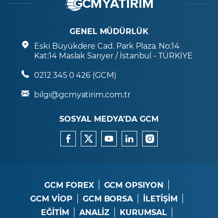
GENEL MÜDÜRLÜK
Eski Büyükdere Cad. Park Plaza. No:14
Kat:14 Maslak Sarıyer / İstanbul - TÜRKİYE
0212 345 0 426 (GCM)
bilgi@gcmyatirim.com.tr
SOSYAL MEDYA’DA GCM
GCM FOREX
GCM OPSIYON
GCM VİOP
GCM BORSA
İLETİŞİM
EĞİTİM
ANALİZ
KURUMSAL