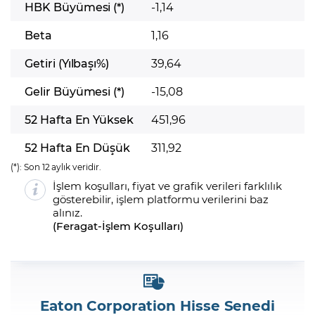
HBK Büyümesi (*)
-1,14
Beta
1,16
Getiri (Yılbaşı%)
39,64
Gelir Büyümesi (*)
-15,08
52 Hafta En Yüksek
451,96
52 Hafta En Düşük
311,92
(*):
Son 12 aylık veridir.
İşlem koşulları, fiyat ve grafik verileri farklılık
gösterebilir, işlem platformu verilerini baz
alınız.
(
Feragat
-
İşlem Koşulları
)
Eaton Corporation Hisse Senedi