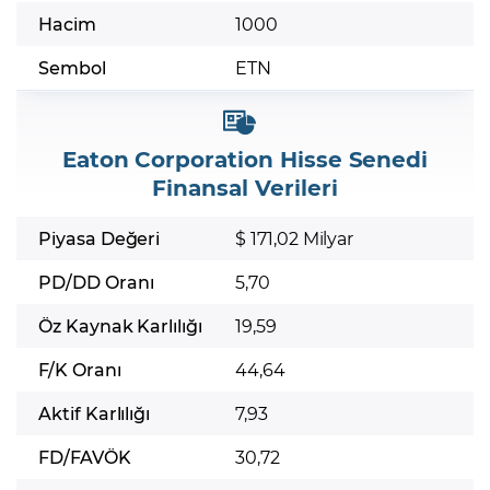
Hacim
1000
Sembol
ETN
Eaton Corporation Hisse Senedi
Finansal Verileri
Piyasa Değeri
$ 171,02 Milyar
PD/DD Oranı
5,70
Öz Kaynak Karlılığı
19,59
F/K Oranı
44,64
Aktif Karlılığı
7,93
FD/FAVÖK
30,72