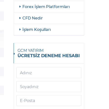
Forex İşlem Platformları
AliBaba
Allianz
CFD Nedir
American Airlines Group
İşlem Koşulları
American Express
ASML Holding
GCM YATIRIM
ÜCRETSİZ DENEME HESABI
AT&T
Aurora
Adınız
Axa
Soyadınız
Baidu
Banco Bilbao
E-Posta
Banco Santander