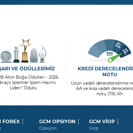
ŞARI VE ÖDÜLLERİMİZ
KREDİ DERECELENDİ
NOTU
PB Altın Boğa Ödülleri - 2026
dıraçlı İşlemler İşlem Hacmi
Uzun vadeli derecelendirme n
Lideri" Ödülü
AA ve kısa vadeli derecele
notu (TR) A1+
 FOREX
GCM OPSIYON
GCM VİOP
x
Opsiyon
Viop