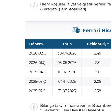
İşlem koşulları, fiyat ve grafik verileri f
(
Feragat
-
İşlem Koşulları
)
Ferrari His
Dönem
Tarih
Beklenti
*
($)
2026-02.Ç
30-07-2026
2.49
2026-01.Ç
05-05-2026
2.31
2025-04.Ç
10-02-2026
2.11
2025-03.Ç
04-11-2025
2.08
2025-02.Ç
31-07-2025
2.38
Bilanço takvimindeki veriler Bloomberg
* Beklenti: Hisse Başı Kar Beklentisi