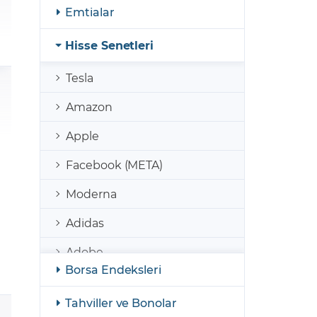
şulları
Yasal Bildirimler
Emtialar
Finansal Araçlar
Hisse Senetleri
GCM Borsa Trader Eğitim Videoları
Tesla
Amazon
Apple
Facebook (META)
Moderna
Adidas
Adobe
Borsa Endeksleri
AirBnb
Tahviller ve Bonolar
Coinbase