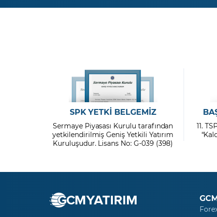
SPK YETKİ BELGEMİZ
BA
Sermaye Piyasası Kurulu tarafından
11. TS
yetkilendirilmiş Geniş Yetkili Yatırım
“Kal
Kuruluşudur. Lisans No: G-039 (398)
GCM
Fore