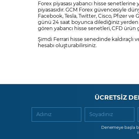
Forex
piyasası yabancı hisse senetlerine y
piyasasıdır. GCM Forex güvencesiyle dün
Facebook
,
Tesla
,
Twitter
,
Cisco
,
Pfızer
ve
G
günü 24 saat boyunca dilediğiniz yerden al
gören yabancı hisse senetleri, CFD ürün
Şimdi Ferrari hisse senedinde kaldıraçlı 
hesabı
oluşturabilirsiniz.
ÜCRETSİZ DE
Adınız
Soyadınız
Denemeye başla b