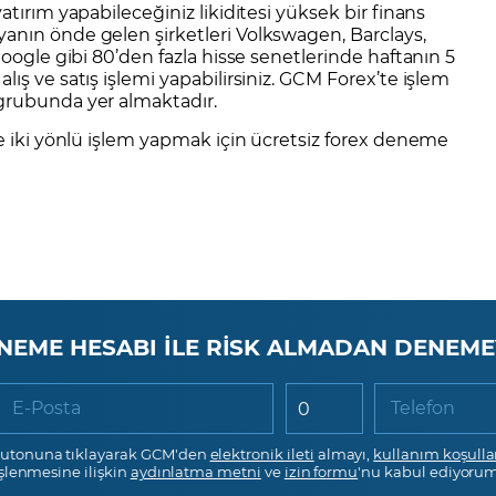
atırım yapabileceğiniz likiditesi yüksek bir finans
yanın önde gelen şirketleri
Volkswagen
,
Barclays
,
oogle
gibi 80’den fazla hisse senetlerinde haftanın 5
ış ve satış işlemi yapabilirsiniz. GCM Forex’te işlem
 grubunda yer almaktadır.
ve iki yönlü işlem yapmak için
ücretsiz forex deneme
NEME HESABI İLE RİSK ALMADAN DENEME
E-Posta
Telefon
utonuna tıklayarak GCM'den
elektronik ileti
almayı,
kullanım koşulla
işlenmesine ilişkin
aydınlatma metni
ve
izin formu
'nu kabul ediyorum