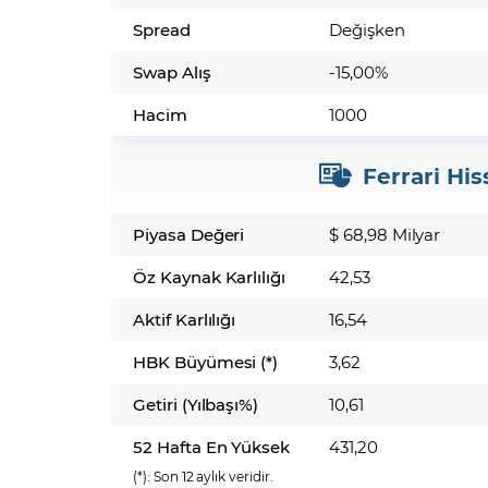
Spread
Değişken
Swap Alış
-15,00%
Hacim
1000
Ferrari His
Piyasa Değeri
$ 68,98 Milyar
Öz Kaynak Karlılığı
42,53
Aktif Karlılığı
16,54
HBK Büyümesi (*)
3,62
Getiri (Yılbaşı%)
10,61
52 Hafta En Yüksek
431,20
(*):
Son 12 aylık veridir.