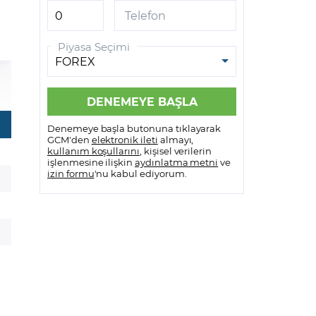
Telefon
Bank of America
Piyasa Seçimi
BG Group
Barclays
Bayer
Denemeye başla butonuna tıklayarak
Berkshire Hathaway
GCM'den
elektronik ileti
almayı,
kullanım koşullarını
, kişisel verilerin
işlenmesine ilişkin
aydınlatma metni
ve
Beyond Meat
izin formu
'nu kabul ediyorum.
BNP Paribas
Boeing
Booking
BP Plc
British American Tobacco