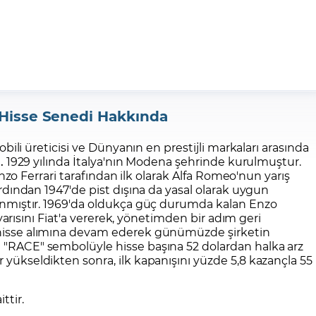
 Hisse Senedi Hakkında
obili üreticisi ve Dünyanın en prestijli markaları arasında
.
1929 yılında İtalya'nın Modena şehrinde kurulmuştur.
Enzo Ferrari tarafından ilk olarak Alfa Romeo'nun yarış
rdından 1947'de pist dışına da yasal olarak uygun
nmıştır. 1969'da oldukça güç durumda kalan Enzo
 yarısını Fiat'a vererek, yönetimden bir adım geri
e hisse alımına devam ederek günümüzde şirketin
de "RACE" sembolüyle hisse başına 52 dolardan halka arz
r yükseldikten sonra, ilk kapanışını yüzde 5,8 kazançla 55
ttir.