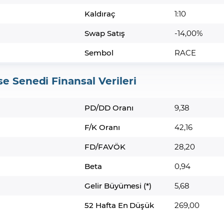
Kaldıraç
1:10
Swap Satış
-14,00%
Sembol
RACE
se Senedi Finansal Verileri
PD/DD Oranı
9,38
F/K Oranı
42,16
FD/FAVÖK
28,20
Beta
0,94
Gelir Büyümesi (*)
5,68
52 Hafta En Düşük
269,00