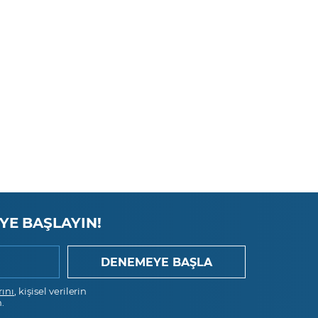
GoPro
Groupon
HP
HSBC Holdings
Intel
Johnson & Johnson
JP Morgan Chase
Las Vegas
YE BAŞLAYIN!
Lufthansa AG
Mastercard
rını
, kişisel verilerin
.
Mc Donalds