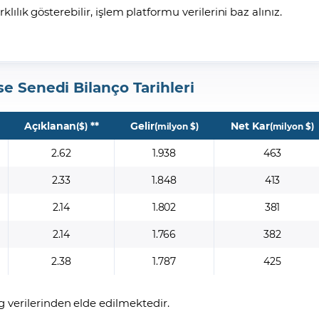
arklılık gösterebilir, işlem platformu verilerini baz alınız.
se Senedi Bilanço Tarihleri
Açıklanan
**
Gelir
Net Kar
($)
(milyon $)
(milyon $)
2.62
1.938
463
2.33
1.848
413
2.14
1.802
381
2.14
1.766
382
2.38
1.787
425
 verilerinden elde edilmektedir.