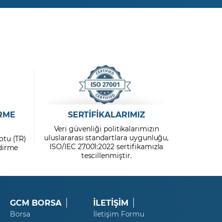
Microsoft
Mondi ORD
Morgan Stanley
Netflix
NIO
PayPal
RME
SERTİFİKALARIMIZ
Veri güvenliği politikalarımızın
Nvidia
uluslararası standartlara uygunluğu,
otu (TR)
ISO/IEC 27001:2022 sertifikamızla
ndirme
PepsiCo
tescillenmiştir.
Peugeot
Pfizer
GCM BORSA
İLETİŞİM
Borsa
İletişim Formu
Philips