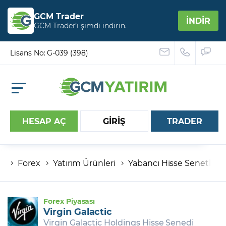
GCM Trader
İNDİR
GCM Trader’ı şimdi indirin.
Lisans No: G-039 (398)
HESAP AÇ
GİRİŞ
TRADER
Forex
Yatırım Ürünleri
Yabancı Hisse Senetleri
Hesap numaranız
Şifreniz
Forex Piyasası
Virgin Galactic
Virgin Galactic Holdings Hisse Senedi