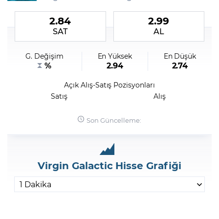
2.84
2.99
Şifremi Unuttum
SAT
AL
G. Değişim
En Yüksek
En Düşük
%
2.94
2.74
Açık Alış-Satış Pozisyonları
Satış
Alış
Son Güncelleme:
Virgin Galactic Hisse Grafiği