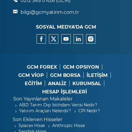
0212 345 0 426 (GCM)
bilgi@gcmyatirim.com.tr
SOSYAL MEDYA’DA GCM
GCM FOREX
GCM OPSIYON
GCM VİOP
GCM BORSA
İLETİŞİM
EĞİTİM
ANALİZ
KURUMSAL
HESAP İŞLEMLERİ
Son Yayınlanan Makaleler
ABD Tarım Dışı İstihdam Verisi Nedir?
Yatırım Araçları Nelerdir?
CPI Nedir?
Son Eklenen Hisseler
Spacex Hisse
Anthropic Hisse
Sandisk Hisse