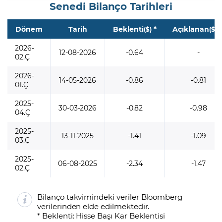
Senedi Bilanço Tarihleri
Dönem
Tarih
Beklenti
*
Açıklanan
*
($)
($)
2026-
12-08-2026
-0.64
-
02.Ç
2026-
14-05-2026
-0.86
-0.81
01.Ç
2025-
30-03-2026
-0.82
-0.98
04.Ç
2025-
13-11-2025
-1.41
-1.09
03.Ç
2025-
06-08-2025
-2.34
-1.47
02.Ç
Bilanço takvimindeki veriler Bloomberg
verilerinden elde edilmektedir.
* Beklenti: Hisse Başı Kar Beklentisi