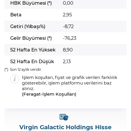
HBK Büyümesi (*)
0,00
Beta
2,95
Getiri (Yılbaşı%)
-8,72
Gelir Büyümesi (*)
-76,23
52 Hafta En Yüksek
8,90
52 Hafta En Düşük
2,13
(*):
Son 12 aylık veridir.
İşlem koşulları, fiyat ve grafik verileri farklılık
gösterebilir, işlem platformu verilerini baz
alınız.
(
Feragat
-
İşlem Koşulları
)
Virgin Galactic Holdings Hisse