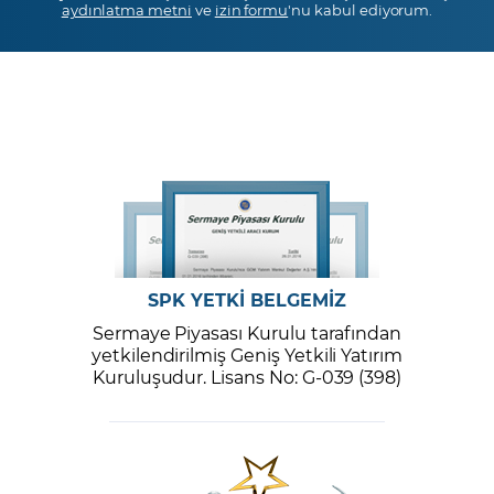
aydınlatma metni
ve
izin formu
'nu kabul ediyorum.
SPK YETKİ BELGEMİZ
Sermaye Piyasası Kurulu tarafından
yetkilendirilmiş Geniş Yetkili Yatırım
Kuruluşudur. Lisans No: G-039 (398)