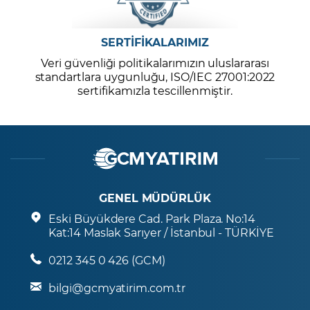
SERTİFİKALARIMIZ
Veri güvenliği politikalarımızın uluslararası
standartlara uygunluğu, ISO/IEC 27001:2022
sertifikamızla tescillenmiştir.
GENEL MÜDÜRLÜK
Eski Büyükdere Cad. Park Plaza. No:14
Kat:14 Maslak Sarıyer / İstanbul - TÜRKİYE
0212 345 0 426 (GCM)
bilgi@gcmyatirim.com.tr