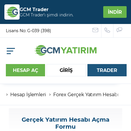
GCM Trader
İNDİR
GCM Trader’ı şimdi indirin.
Lisans No: G-039 (398)
HESAP AÇ
GİRİŞ
TRADER
Hesap İşlemleri
Forex Gerçek Yatırım Hesabı
Hesap numaranız
Şifreniz
Gerçek Yatırım Hesabı Açma
Formu