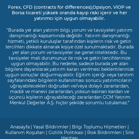
Forex, CFD (contracts for differences),Opsiyon, VİOP ve
Borsa ticareti yüksek oranda kayıp riski içerir ve her
yatırımcı için uygun olmayabilir.
"Burada yer alan yatırım bilgi, yorum ve tavsiyeleri yatırım
danışmanlığı kapsamında değildir. Yatırım danışmanlığı
hizmeti, yetkili kuruluşlar tarafından kişilerin risk ve getiri
tercihleri dikkate alınarak kişiye özel sunulmaktadır. Burada
yer alan yorum ve tavsiyeler ise genel niteliktedir. Bu
tavsiyeler mali durumunuz ile risk ve getiri tercihlerinize
uygun olmayabilir. Bu nedenle, sadece burada yer alan
bilgilere dayanılarak yatırım kararı verilmesi beklentilerinize
uygun sonuçlar doğurmayabilir. Eğitim içeriği veya tanıtım
sayfalarındaki bilgilerin kullanılması sonucu yatırımcıların
uğrayabilecekleri doğrudan ve/veya dolaylı zararlardan,
maddi ve manevi zararlardan, yoksun kalınan kardan ve
üçüncü kişilerin uğrayabileceği zararlardan GCM Yatırım
Menkul Değerler A.Ş. hiçbir şekilde sorumlu tutulamaz.”
Anasayfa
|
Yasal Bildirimler
|
Bilgi Toplumu Hizmetleri
|
Kullanım Koşulları
|
Gizlilik Politikası
|
Risk Bildirimleri
|
Site
Haritası