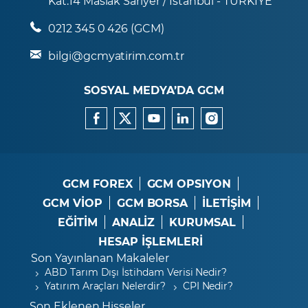
Kat:14 Maslak Sarıyer / İstanbul - TÜRKİYE
0212 345 0 426 (GCM)
bilgi@gcmyatirim.com.tr
SOSYAL MEDYA’DA GCM
GCM FOREX
GCM OPSIYON
GCM VİOP
GCM BORSA
İLETİŞİM
EĞİTİM
ANALİZ
KURUMSAL
HESAP İŞLEMLERİ
Son Yayınlanan Makaleler
ABD Tarım Dışı İstihdam Verisi Nedir?
Yatırım Araçları Nelerdir?
CPI Nedir?
Son Eklenen Hisseler