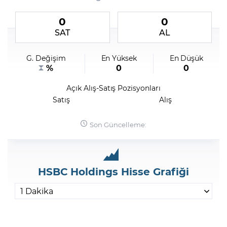
0
0
Şifremi Unuttum
SAT
AL
G. Değişim
En Yüksek
En Düşük
%
0
0
Açık Alış-Satış Pozisyonları
Satış
Alış
Son Güncelleme:
HSBC Holdings Hisse Grafiği