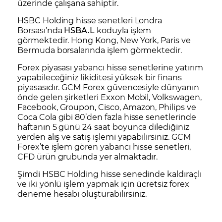
üzerinde çalışana sahiptir.
HSBC Holding hisse senetleri Londra
Borsası’nda
HSBA.L
koduyla işlem
görmektedir. Hong Kong, New York, Paris ve
Bermuda borsalarında işlem görmektedir.
Forex
piyasası yabancı hisse senetlerine yatırım
yapabileceğiniz likiditesi yüksek bir finans
piyasasıdır. GCM Forex güvencesiyle dünyanın
önde gelen şirketleri
Exxon Mobil
,
Volkswagen
,
Facebook
,
Groupon
,
Cisco
,
Amazon
,
Philips
ve
Coca Cola
gibi 80’den fazla hisse senetlerinde
haftanın 5 günü 24 saat boyunca dilediğiniz
yerden alış ve satış işlemi yapabilirsiniz. GCM
Forex’te işlem gören yabancı hisse senetleri,
CFD ürün grubunda yer almaktadır.
Şimdi HSBC Holding hisse senedinde kaldıraçlı
ve iki yönlü işlem yapmak için
ücretsiz forex
deneme hesabı
oluşturabilirsiniz.