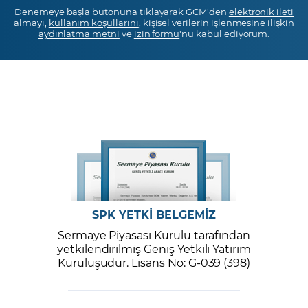
Denemeye başla butonuna tıklayarak GCM'den
elektronik ileti
almayı,
kullanım koşullarını
, kişisel verilerin işlenmesine ilişkin
aydınlatma metni
ve
izin formu
'nu kabul ediyorum.
SPK YETKİ BELGEMİZ
Sermaye Piyasası Kurulu tarafından
yetkilendirilmiş Geniş Yetkili Yatırım
Kuruluşudur. Lisans No: G-039 (398)