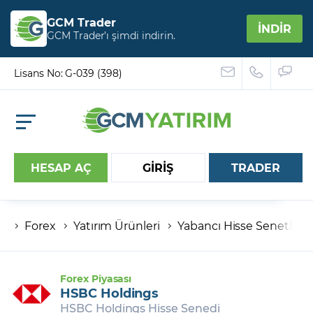
GCM Trader
İNDİR
GCM Trader’ı şimdi indirin.
Lisans No: G-039 (398)
HESAP AÇ
GİRİŞ
TRADER
Forex
Yatırım Ürünleri
Yabancı Hisse Senetleri
Hesap numaranız
Şifreniz
Forex Piyasası
HSBC Holdings
HSBC Holdings Hisse Senedi