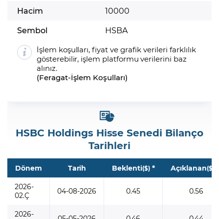
Hacim
10000
Sembol
HSBA
İşlem koşulları, fiyat ve grafik verileri farklılık
gösterebilir, işlem platformu verilerini baz
alınız.
(
Feragat
-
İşlem Koşulları
)
HSBC Holdings Hisse Senedi Bilanço
Tarihleri
Dönem
Tarih
Beklenti
*
Açıklanan
*
($)
($)
2026-
04-08-2026
0.45
0.56
02.Ç
2026-
05-05-2026
0.46
0.44