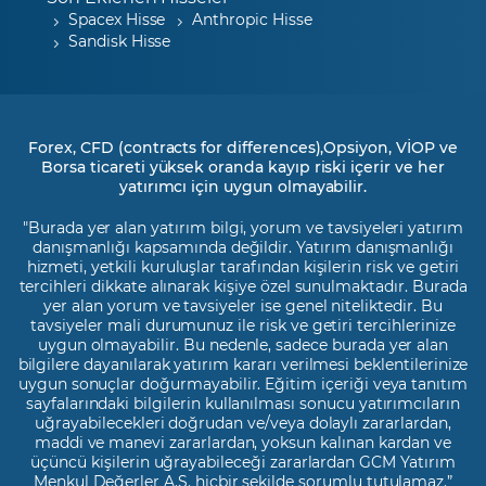
Spacex Hisse
Anthropic Hisse
Sandisk Hisse
Forex, CFD (contracts for differences),Opsiyon, VİOP ve
Borsa ticareti yüksek oranda kayıp riski içerir ve her
yatırımcı için uygun olmayabilir.
"Burada yer alan yatırım bilgi, yorum ve tavsiyeleri yatırım
danışmanlığı kapsamında değildir. Yatırım danışmanlığı
hizmeti, yetkili kuruluşlar tarafından kişilerin risk ve getiri
tercihleri dikkate alınarak kişiye özel sunulmaktadır. Burada
yer alan yorum ve tavsiyeler ise genel niteliktedir. Bu
tavsiyeler mali durumunuz ile risk ve getiri tercihlerinize
uygun olmayabilir. Bu nedenle, sadece burada yer alan
bilgilere dayanılarak yatırım kararı verilmesi beklentilerinize
uygun sonuçlar doğurmayabilir. Eğitim içeriği veya tanıtım
sayfalarındaki bilgilerin kullanılması sonucu yatırımcıların
uğrayabilecekleri doğrudan ve/veya dolaylı zararlardan,
maddi ve manevi zararlardan, yoksun kalınan kardan ve
üçüncü kişilerin uğrayabileceği zararlardan GCM Yatırım
Menkul Değerler A.Ş. hiçbir şekilde sorumlu tutulamaz.”