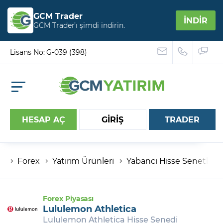
GCM Trader
İNDİR
GCM Trader’ı şimdi indirin.
Lisans No: G-039 (398)
HESAP AÇ
GİRİŞ
TRADER
Forex
Yatırım Ürünleri
Yabancı Hisse Senetleri
Hesap numaranız
Şifreniz
Forex Piyasası
Lululemon Athletica
Lululemon Athletica Hisse Senedi