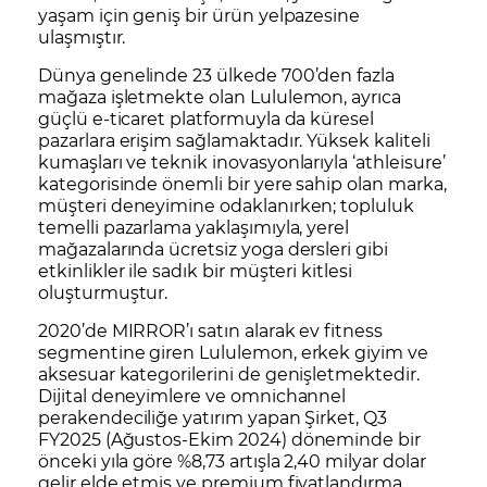
yaşam için geniş bir ürün yelpazesine
ulaşmıştır.
Dünya genelinde 23 ülkede 700’den fazla
mağaza işletmekte olan Lululemon, ayrıca
güçlü e-ticaret platformuyla da küresel
pazarlara erişim sağlamaktadır. Yüksek kaliteli
kumaşları ve teknik inovasyonlarıyla ‘athleisure’
kategorisinde önemli bir yere sahip olan marka,
müşteri deneyimine odaklanırken; topluluk
temelli pazarlama yaklaşımıyla, yerel
mağazalarında ücretsiz yoga dersleri gibi
etkinlikler ile sadık bir müşteri kitlesi
oluşturmuştur.
2020’de MIRROR’ı satın alarak ev fitness
segmentine giren Lululemon, erkek giyim ve
aksesuar kategorilerini de genişletmektedir.
Dijital deneyimlere ve omnichannel
perakendeciliğe yatırım yapan Şirket, Q3
FY2025 (Ağustos-Ekim 2024) döneminde bir
önceki yıla göre %8,73 artışla 2,40 milyar dolar
gelir elde etmiş ve premium fiyatlandırma