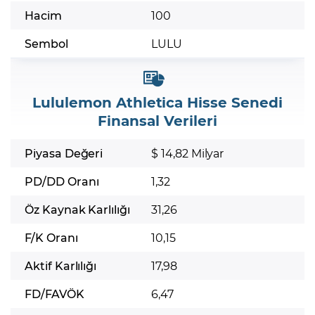
Hacim
100
Sembol
LULU
Lululemon Athletica Hisse Senedi
Finansal Verileri
Piyasa Değeri
$ 14,82 Milyar
PD/DD Oranı
1,32
Öz Kaynak Karlılığı
31,26
F/K Oranı
10,15
Aktif Karlılığı
17,98
FD/FAVÖK
6,47