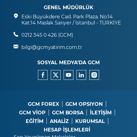
GENEL MÜDÜRLÜK
Eski Büyükdere Cad. Park Plaza. No:14
Kat:14 Maslak Sarıyer / İstanbul - TÜRKİYE
0212 345 0 426 (GCM)
bilgi@gcmyatirim.com.tr
SOSYAL MEDYA’DA GCM
GCM FOREX
GCM OPSIYON
GCM VİOP
GCM BORSA
İLETİŞİM
EĞİTİM
ANALİZ
KURUMSAL
HESAP İŞLEMLERİ
Son Yayınlanan Makaleler