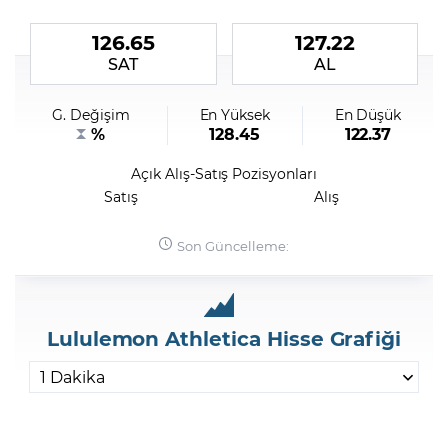
126.65
127.22
Şifremi Unuttum
SAT
AL
G. Değişim
En Yüksek
En Düşük
%
128.45
122.37
Açık Alış-Satış Pozisyonları
Satış
Alış
Son Güncelleme:
Lululemon Athletica Hisse Grafiği