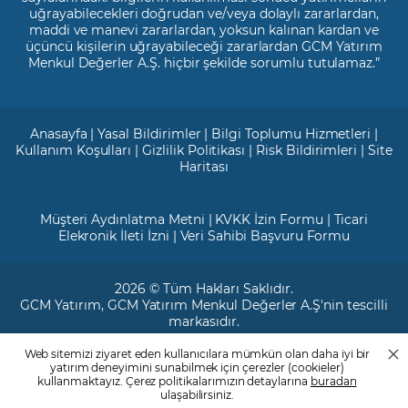
uğrayabilecekleri doğrudan ve/veya dolaylı zararlardan,
maddi ve manevi zararlardan, yoksun kalınan kardan ve
üçüncü kişilerin uğrayabileceği zararlardan GCM Yatırım
Menkul Değerler A.Ş. hiçbir şekilde sorumlu tutulamaz.”
Anasayfa
|
Yasal Bildirimler
|
Bilgi Toplumu Hizmetleri
|
Kullanım Koşulları
|
Gizlilik Politikası
|
Risk Bildirimleri
|
Site
Haritası
Müşteri Aydınlatma Metni
|
KVKK İzin Formu
|
Ticari
Elekronik İleti İzni
|
Veri Sahibi Başvuru Formu
2026 © Tüm Hakları Saklıdır.
GCM Yatırım
, GCM Yatırım Menkul Değerler A.Ş'nin tescilli
markasıdır.
Web sitemizi ziyaret eden kullanıcılara mümkün olan daha iyi bir
Ticari Sicil No: 799649
yatırım deneyimini sunabilmek için çerezler (cookieler)
Maslak V.D. : 3890707820
kullanmaktayız. Çerez politikalarımızın detaylarına
buradan
Mersis No: 0389070782000015
ulaşabilirsiniz.