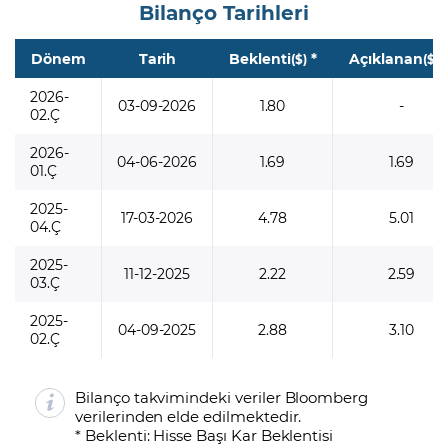
Bilanço Tarihleri
Dönem
Tarih
Beklenti
*
Açıklanan
*
($)
($)
2026-
03-09-2026
1.80
-
02.Ç
2026-
04-06-2026
1.69
1.69
01.Ç
2025-
17-03-2026
4.78
5.01
04.Ç
2025-
11-12-2025
2.22
2.59
03.Ç
2025-
04-09-2025
2.88
3.10
02.Ç
Bilanço takvimindeki veriler Bloomberg
verilerinden elde edilmektedir.
* Beklenti: Hisse Başı Kar Beklentisi