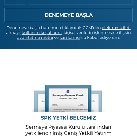
Denemeye başla butonuna tıklayarak GCM'den
elektronik ileti
almayı,
kullanım koşullarını
, kişisel verilerin işlenmesine ilişkin
aydınlatma metni
ve
izin formu
'nu kabul ediyorum.
SPK YETKİ BELGEMİZ
Sermaye Piyasası Kurulu tarafından
yetkilendirilmiş Geniş Yetkili Yatırım