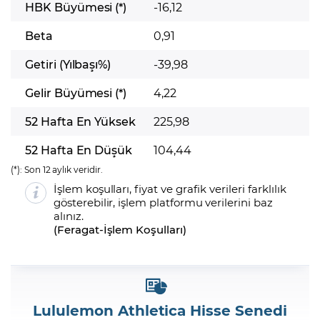
HBK Büyümesi (*)
-16,12
Beta
0,91
Getiri (Yılbaşı%)
-39,98
Gelir Büyümesi (*)
4,22
52 Hafta En Yüksek
225,98
52 Hafta En Düşük
104,44
(*):
Son 12 aylık veridir.
İşlem koşulları, fiyat ve grafik verileri farklılık
gösterebilir, işlem platformu verilerini baz
alınız.
(
Feragat
-
İşlem Koşulları
)
Lululemon Athletica Hisse Senedi