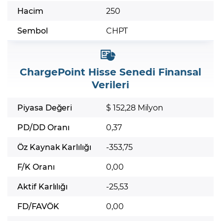
Hacim
250
Sembol
CHPT
ChargePoint Hisse Senedi Finansal
Verileri
Piyasa Değeri
$ 152,28 Milyon
PD/DD Oranı
0,37
Öz Kaynak Karlılığı
-353,75
F/K Oranı
0,00
Aktif Karlılığı
-25,53
FD/FAVÖK
0,00