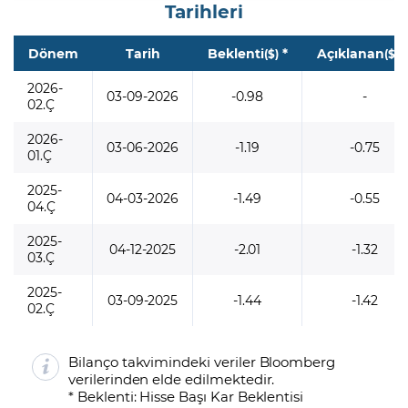
Tarihleri
Dönem
Tarih
Beklenti
*
Açıklanan
*
($)
($)
2026-
03-09-2026
-0.98
-
02.Ç
2026-
03-06-2026
-1.19
-0.75
01.Ç
2025-
04-03-2026
-1.49
-0.55
04.Ç
2025-
04-12-2025
-2.01
-1.32
03.Ç
2025-
03-09-2025
-1.44
-1.42
02.Ç
Bilanço takvimindeki veriler Bloomberg
verilerinden elde edilmektedir.
* Beklenti: Hisse Başı Kar Beklentisi