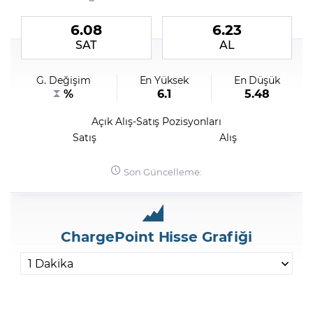
6.08
6.23
Şifremi Unuttum
SAT
AL
G. Değişim
En Yüksek
En Düşük
%
6.1
5.48
Açık Alış-Satış Pozisyonları
Satış
Alış
Son Güncelleme:
ChargePoint Hisse Grafiği