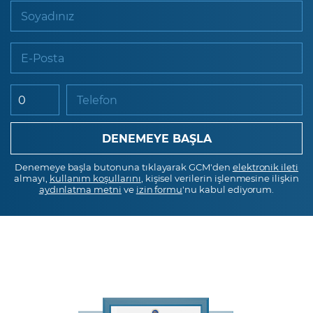
Soyadınız
E-Posta
Telefon
Denemeye başla butonuna tıklayarak GCM'den
elektronik ileti
almayı,
kullanım koşullarını
, kişisel verilerin işlenmesine ilişkin
aydınlatma metni
ve
izin formu
'nu kabul ediyorum.