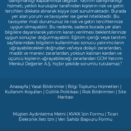
danışmanlığı kapsamında değildir. Yatırım danışmanlığı
hizmeti, yetkili kuruluşlar tarafından kişilerin risk ve getiri
tercihleri dikkate alınarak kişiye özel sunulmaktadır. Burada
yer alan yorum ve tavsiyeler ise genel niteliktedir. Bu
tavsiyeler mali durumunuz ile risk ve getiri tercihlerinize
uygun olmayabilir. Bu nedenle, sadece burada yer alan
bilgilere dayanılarak yatırım kararı verilmesi beklentilerinize
uygun sonuçlar doğurmayabilir. Eğitim içeriği veya tanıtım
sayfalarındaki bilgilerin kullanılması sonucu yatırımcıların
uğrayabilecekleri doğrudan ve/veya dolaylı zararlardan,
maddi ve manevi zararlardan, yoksun kalınan kardan ve
üçüncü kişilerin uğrayabileceği zararlardan GCM Yatırım
Menkul Değerler A.Ş. hiçbir şekilde sorumlu tutulamaz.”
Anasayfa
|
Yasal Bildirimler
|
Bilgi Toplumu Hizmetleri
|
Kullanım Koşulları
|
Gizlilik Politikası
|
Risk Bildirimleri
|
Site
Haritası
Müşteri Aydınlatma Metni
|
KVKK İzin Formu
|
Ticari
Elekronik İleti İzni
|
Veri Sahibi Başvuru Formu