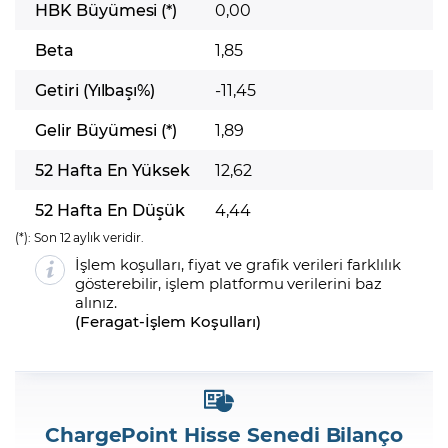
HBK Büyümesi (*)
0,00
Beta
1,85
Getiri (Yılbaşı%)
-11,45
Gelir Büyümesi (*)
1,89
52 Hafta En Yüksek
12,62
52 Hafta En Düşük
4,44
(*):
Son 12 aylık veridir.
İşlem koşulları, fiyat ve grafik verileri farklılık
gösterebilir, işlem platformu verilerini baz
alınız.
(
Feragat
-
İşlem Koşulları
)
ChargePoint Hisse Senedi Bilanço