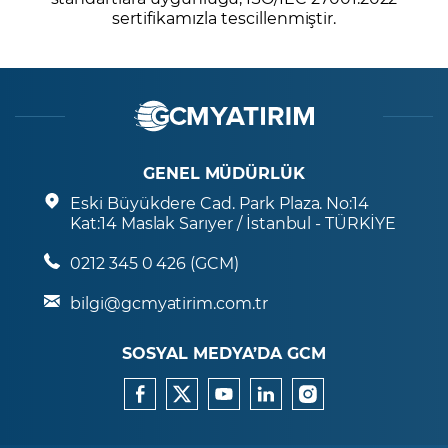
sertifikamızla tescillenmiştir.
GENEL MÜDÜRLÜK
Eski Büyükdere Cad. Park Plaza. No:14
Kat:14 Maslak Sarıyer / İstanbul - TÜRKİYE
0212 345 0 426 (GCM)
bilgi@gcmyatirim.com.tr
SOSYAL MEDYA’DA GCM