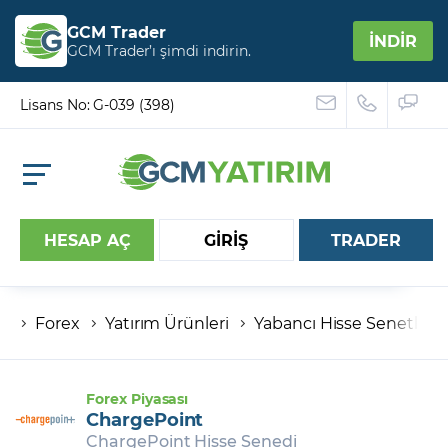
GCM Trader
İNDİR
GCM Trader’ı şimdi indirin.
Lisans No: G-039 (398)
HESAP AÇ
GİRİŞ
TRADER
Forex
Yatırım Ürünleri
Yabancı Hisse Senetleri
Hesap numaranız
Şifreniz
Forex Piyasası
ChargePoint
ChargePoint Hisse Senedi