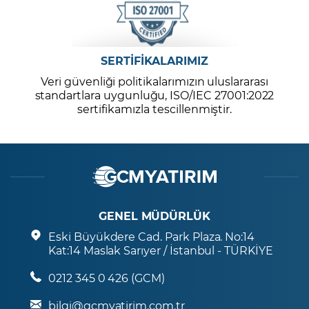
SERTİFİKALARIMIZ
Veri güvenliği politikalarımızın uluslararası
standartlara uygunluğu, ISO/IEC 27001:2022
sertifikamızla tescillenmiştir.
GENEL MÜDÜRLÜK
Eski Büyükdere Cad. Park Plaza. No:14
Kat:14 Maslak Sarıyer / İstanbul - TÜRKİYE
0212 345 0 426 (GCM)
bilgi@gcmyatirim.com.tr