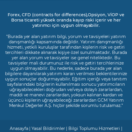
Forex, CFD (contracts for differences),Opsiyon, VİOP ve
Borsa ticareti yüksek oranda kayıp riski içerir ve her
yatırımcı için uygun olmayabilir.
"Burada yer alan yatırım bilgi, yorum ve tavsiyeleri yatırım
danışmanlığı kapsamında değildir. Yatırım danışmanlığı
hizmeti, yetkili kuruluşlar tarafından kişilerin risk ve getiri
tercihleri dikkate alınarak kişiye özel sunulmaktadır. Burada
yer alan yorum ve tavsiyeler ise genel niteliktedir. Bu
tavsiyeler mali durumunuz ile risk ve getiri tercihlerinize
uygun olmayabilir. Bu nedenle, sadece burada yer alan
bilgilere dayanılarak yatırım kararı verilmesi beklentilerinize
uygun sonuçlar doğurmayabilir. Eğitim içeriği veya tanıtım
sayfalarındaki bilgilerin kullanılması sonucu yatırımcıların
uğrayabilecekleri doğrudan ve/veya dolaylı zararlardan,
maddi ve manevi zararlardan, yoksun kalınan kardan ve
üçüncü kişilerin uğrayabileceği zararlardan GCM Yatırım
Menkul Değerler A.Ş. hiçbir şekilde sorumlu tutulamaz.”
Anasayfa
|
Yasal Bildirimler
|
Bilgi Toplumu Hizmetleri
|