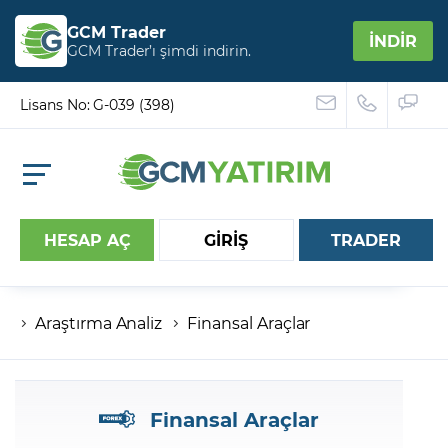
GCM Trader
İNDİR
GCM Trader’ı şimdi indirin.
Lisans No: G-039 (398)
HESAP AÇ
GİRİŞ
TRADER
Araştırma Analiz
Finansal Araçlar
Hesap numaranız
Şifreniz
Finansal Araçlar