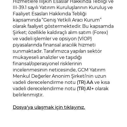
Hizmetlere İlişkin Esaslar Hakkında Tebliği ve
III-39.1 sayılı Yatırım Kuruluşlarının Kuruluş ve
Faaliyet Esasları Hakkında Tebliği
kapsamında “Geniş Yetkili Aracı Kurum”
olarak faaliyet göstermektedir. Bu kapsamda
Şirket; özellikle kaldıraçlı alım satım (Forex)
ve vadeli işlemler ve opsiyon (VİOP)
piyasalarında finansal aracılık hizmeti
sunmaktadır. Tarafımızca yapılan sektör
mukayeseli analizler ve taşıdığı
finansal/operasyonel risklerinin
incelenmesinin neticesinde, GCM Yatırım
Menkul Değerler Anonim Şirketi’nin uzun
vadeli derecelendirme notu
(TR) AA
ve kısa
vadeli derecelendirme notu
(TR) A1+
olarak
belirlenmiştir.
Dosya'ya ulaşmak için tıklayınız.