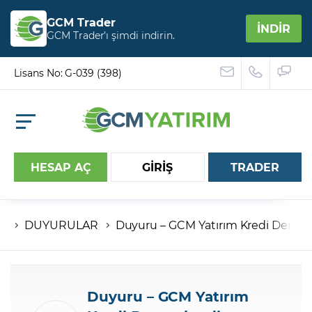
GCM Trader
İNDİR
GCM Trader’ı şimdi indirin.
Lisans No: G-039 (398)
HESAP AÇ
GİRİŞ
TRADER
DUYURULAR
Duyuru – GCM Yatırım Kredi Derec
Hesap numaranız
Şifreniz
Duyuru – GCM Yatırım