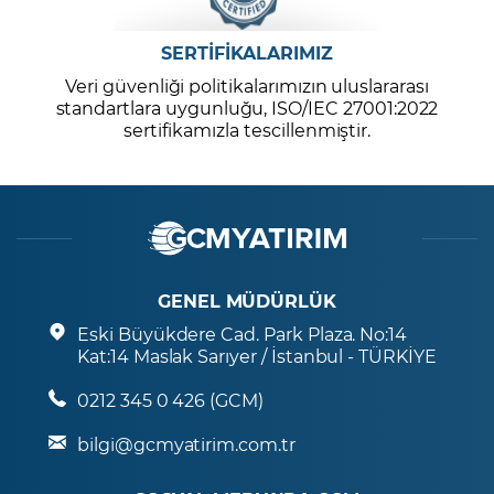
SERTİFİKALARIMIZ
Veri güvenliği politikalarımızın uluslararası
standartlara uygunluğu, ISO/IEC 27001:2022
sertifikamızla tescillenmiştir.
GENEL MÜDÜRLÜK
Eski Büyükdere Cad. Park Plaza. No:14
Kat:14 Maslak Sarıyer / İstanbul - TÜRKİYE
0212 345 0 426 (GCM)
bilgi@gcmyatirim.com.tr