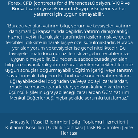
Forex, CFD (contracts for differences),Opsiyon, VİOP ve
Borsa ticareti yüksek oranda kayıp riski içerir ve her
yatırımcı için uygun olmayabilir.
"Burada yer alan yatırım bilgi, yorum ve tavsiyeleri yatırım
danışmanlığı kapsamında değildir. Yatırım danışmanlığı
hizmeti, yetkili kuruluşlar tarafından kişilerin risk ve getiri
tercihleri dikkate alınarak kişiye özel sunulmaktadır. Burada
yer alan yorum ve tavsiyeler ise genel niteliktedir. Bu
tavsiyeler mali durumunuz ile risk ve getiri tercihlerinize
uygun olmayabilir. Bu nedenle, sadece burada yer alan
bilgilere dayanılarak yatırım kararı verilmesi beklentilerinize
uygun sonuçlar doğurmayabilir. Eğitim içeriği veya tanıtım
sayfalarındaki bilgilerin kullanılması sonucu yatırımcıların
uğrayabilecekleri doğrudan ve/veya dolaylı zararlardan,
maddi ve manevi zararlardan, yoksun kalınan kardan ve
üçüncü kişilerin uğrayabileceği zararlardan GCM Yatırım
Menkul Değerler A.Ş. hiçbir şekilde sorumlu tutulamaz.”
Anasayfa
|
Yasal Bildirimler
|
Bilgi Toplumu Hizmetleri
|
Kullanım Koşulları
|
Gizlilik Politikası
|
Risk Bildirimleri
|
Site
Haritası