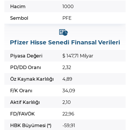
Hacim
1000
Sembol
PFE
Pfizer Hisse Senedi Finansal Verileri
Piyasa Değeri
$ 147,71 Milyar
PD/DD Oranı
2,32
Öz Kaynak Karlılığı
4,89
F/K Oranı
34,09
Aktif Karlılığı
2,10
FD/FAVÖK
22,96
HBK Büyümesi (*)
-59,91