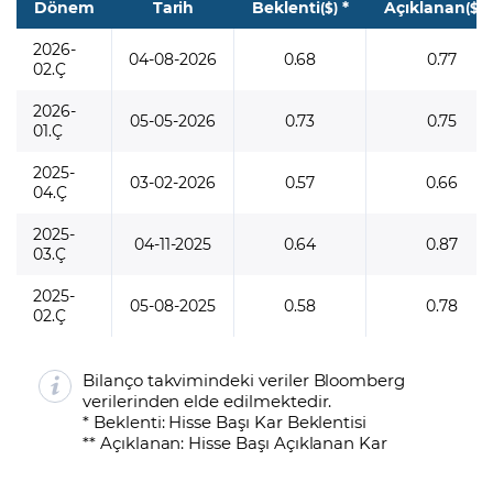
Dönem
Tarih
Beklenti
*
Açıklanan
*
($)
($)
2026-
04-08-2026
0.68
0.77
02.Ç
2026-
05-05-2026
0.73
0.75
01.Ç
2025-
03-02-2026
0.57
0.66
04.Ç
2025-
04-11-2025
0.64
0.87
03.Ç
2025-
05-08-2025
0.58
0.78
02.Ç
Bilanço takvimindeki veriler Bloomberg
verilerinden elde edilmektedir.
* Beklenti: Hisse Başı Kar Beklentisi
** Açıklanan: Hisse Başı Açıklanan Kar