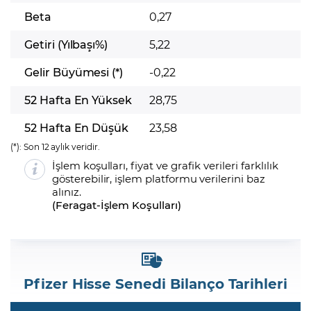
Beta
0,27
Getiri (Yılbaşı%)
5,22
Gelir Büyümesi (*)
-0,22
52 Hafta En Yüksek
28,75
52 Hafta En Düşük
23,58
(*):
Son 12 aylık veridir.
İşlem koşulları, fiyat ve grafik verileri farklılık
gösterebilir, işlem platformu verilerini baz
alınız.
(
Feragat
-
İşlem Koşulları
)
Pfizer Hisse Senedi Bilanço Tarihleri