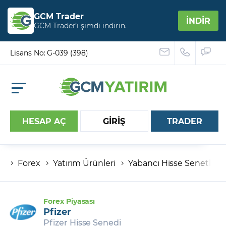
GCM Trader
İNDİR
GCM Trader’ı şimdi indirin.
Lisans No: G-039 (398)
HESAP AÇ
GİRİŞ
TRADER
Forex
Yatırım Ürünleri
Yabancı Hisse Senetleri
Hesap numaranız
Şifreniz
Forex Piyasası
Pfizer
Pfizer Hisse Senedi