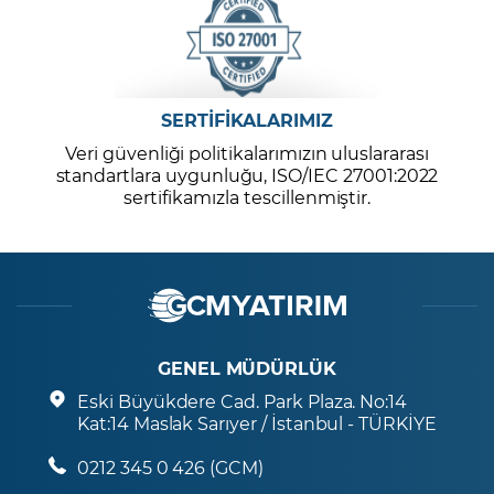
SERTİFİKALARIMIZ
Veri güvenliği politikalarımızın uluslararası
standartlara uygunluğu, ISO/IEC 27001:2022
sertifikamızla tescillenmiştir.
GENEL MÜDÜRLÜK
Eski Büyükdere Cad. Park Plaza. No:14
Kat:14 Maslak Sarıyer / İstanbul - TÜRKİYE
0212 345 0 426 (GCM)