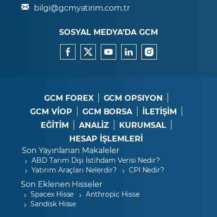
bilgi@gcmyatirim.com.tr
SOSYAL MEDYA’DA GCM
GCM FOREX
GCM OPSIYON
GCM VİOP
GCM BORSA
İLETİŞİM
EĞİTİM
ANALİZ
KURUMSAL
HESAP İŞLEMLERİ
Son Yayınlanan Makaleler
ABD Tarım Dışı İstihdam Verisi Nedir?
Yatırım Araçları Nelerdir?
CPI Nedir?
Son Eklenen Hisseler
Spacex Hisse
Anthropic Hisse
Sandisk Hisse