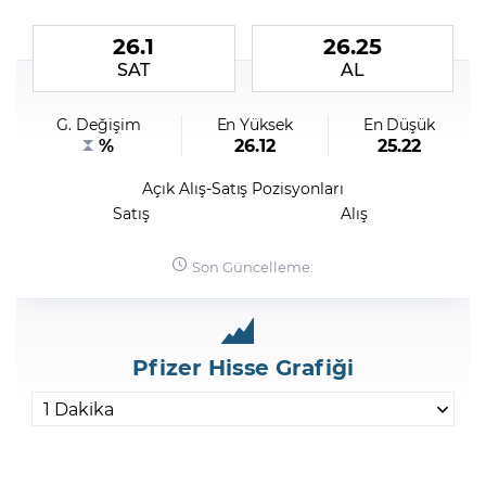
26.1
26.25
Şifremi Unuttum
SAT
AL
G. Değişim
En Yüksek
En Düşük
%
26.12
25.22
Açık Alış-Satış Pozisyonları
Satış
Alış
Son Güncelleme:
Pfizer Hisse Grafiği