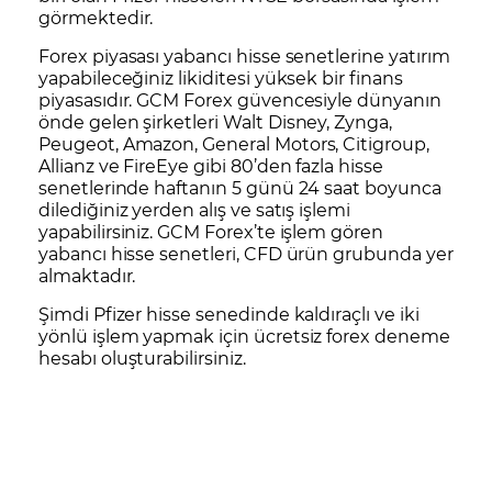
görmektedir.
Forex
piyasası yabancı hisse senetlerine yatırım
yapabileceğiniz likiditesi yüksek bir finans
piyasasıdır. GCM Forex güvencesiyle dünyanın
önde gelen şirketleri
Walt Disney
,
Zynga
,
Peugeot
,
Amazon
,
General Motors
,
Citigroup
,
Allianz
ve
FireEye
gibi 80’den fazla hisse
senetlerinde haftanın 5 günü 24 saat boyunca
dilediğiniz yerden alış ve satış işlemi
yapabilirsiniz. GCM Forex’te işlem gören
yabancı hisse senetleri, CFD ürün grubunda yer
almaktadır.
Şimdi Pfizer hisse senedinde kaldıraçlı ve iki
yönlü işlem yapmak için
ücretsiz forex deneme
hesabı
oluşturabilirsiniz.