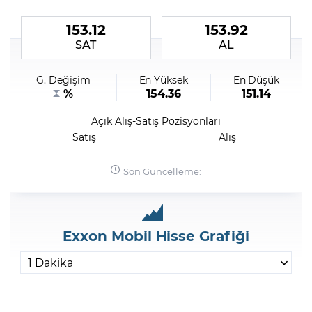
153.12
153.92
Şifremi Unuttum
SAT
AL
G. Değişim
En Yüksek
En Düşük
%
154.36
151.14
Açık Alış-Satış Pozisyonları
Satış
Alış
Son Güncelleme:
Exxon Mobil Hisse Grafiği