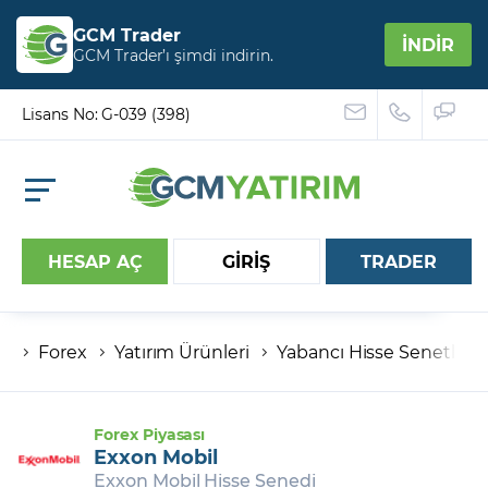
GCM Trader
İNDİR
GCM Trader’ı şimdi indirin.
Lisans No: G-039 (398)
HESAP AÇ
GİRİŞ
TRADER
Forex
Yatırım Ürünleri
Yabancı Hisse Senetleri
Hesap numaranız
Şifreniz
Forex Piyasası
Exxon Mobil
Exxon Mobil Hisse Senedi