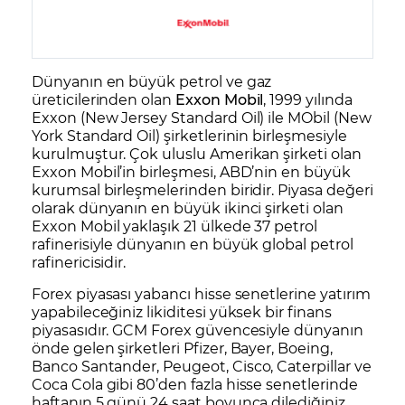
Dünyanın en büyük petrol ve gaz
üreticilerinden olan
Exxon Mobil
, 1999 yılında
Exxon (New Jersey Standard Oil) ile MObil (New
York Standard Oil) şirketlerinin birleşmesiyle
kurulmuştur. Çok uluslu Amerikan şirketi olan
Exxon Mobil’in birleşmesi, ABD’nin en büyük
kurumsal birleşmelerinden biridir. Piyasa değeri
olarak dünyanın en büyük ikinci şirketi olan
Exxon Mobil yaklaşık 21 ülkede 37 petrol
rafinerisiyle dünyanın en büyük global petrol
rafinericisidir.
Forex
piyasası yabancı hisse senetlerine yatırım
yapabileceğiniz likiditesi yüksek bir finans
piyasasıdır. GCM Forex güvencesiyle dünyanın
önde gelen şirketleri
Pfizer
,
Bayer
,
Boeing
,
Banco Santander
,
Peugeot
,
Cisco
,
Caterpillar
ve
Coca Cola
gibi 80’den fazla hisse senetlerinde
haftanın 5 günü 24 saat boyunca dilediğiniz