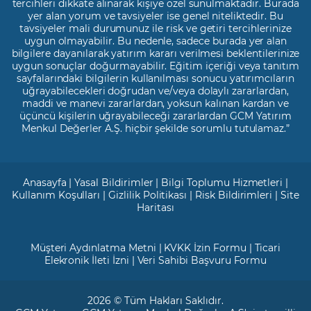
tercihleri dikkate alınarak kişiye özel sunulmaktadır. Burada
yer alan yorum ve tavsiyeler ise genel niteliktedir. Bu
tavsiyeler mali durumunuz ile risk ve getiri tercihlerinize
uygun olmayabilir. Bu nedenle, sadece burada yer alan
bilgilere dayanılarak yatırım kararı verilmesi beklentilerinize
uygun sonuçlar doğurmayabilir. Eğitim içeriği veya tanıtım
sayfalarındaki bilgilerin kullanılması sonucu yatırımcıların
uğrayabilecekleri doğrudan ve/veya dolaylı zararlardan,
maddi ve manevi zararlardan, yoksun kalınan kardan ve
üçüncü kişilerin uğrayabileceği zararlardan GCM Yatırım
Menkul Değerler A.Ş. hiçbir şekilde sorumlu tutulamaz.”
Anasayfa
|
Yasal Bildirimler
|
Bilgi Toplumu Hizmetleri
|
Kullanım Koşulları
|
Gizlilik Politikası
|
Risk Bildirimleri
|
Site
Haritası
Müşteri Aydınlatma Metni
|
KVKK İzin Formu
|
Ticari
Elekronik İleti İzni
|
Veri Sahibi Başvuru Formu
2026 © Tüm Hakları Saklıdır.