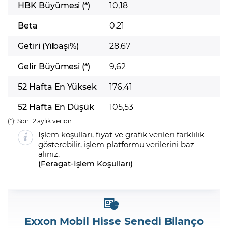
HBK Büyümesi (*)
10,18
Beta
0,21
Getiri (Yılbaşı%)
28,67
Gelir Büyümesi (*)
9,62
52 Hafta En Yüksek
176,41
52 Hafta En Düşük
105,53
(*):
Son 12 aylık veridir.
İşlem koşulları, fiyat ve grafik verileri farklılık
gösterebilir, işlem platformu verilerini baz
alınız.
(
Feragat
-
İşlem Koşulları
)
Exxon Mobil Hisse Senedi Bilanço