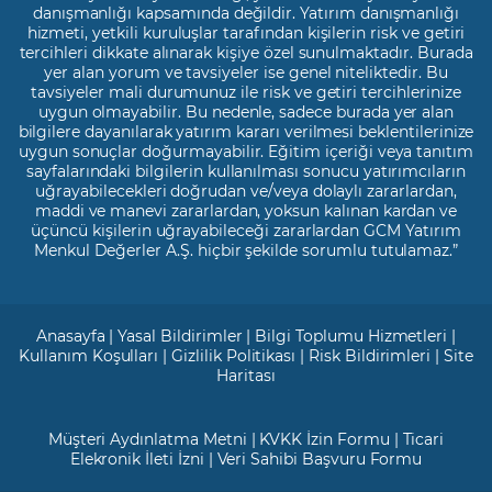
danışmanlığı kapsamında değildir. Yatırım danışmanlığı
hizmeti, yetkili kuruluşlar tarafından kişilerin risk ve getiri
tercihleri dikkate alınarak kişiye özel sunulmaktadır. Burada
yer alan yorum ve tavsiyeler ise genel niteliktedir. Bu
tavsiyeler mali durumunuz ile risk ve getiri tercihlerinize
uygun olmayabilir. Bu nedenle, sadece burada yer alan
bilgilere dayanılarak yatırım kararı verilmesi beklentilerinize
uygun sonuçlar doğurmayabilir. Eğitim içeriği veya tanıtım
sayfalarındaki bilgilerin kullanılması sonucu yatırımcıların
uğrayabilecekleri doğrudan ve/veya dolaylı zararlardan,
maddi ve manevi zararlardan, yoksun kalınan kardan ve
üçüncü kişilerin uğrayabileceği zararlardan GCM Yatırım
Menkul Değerler A.Ş. hiçbir şekilde sorumlu tutulamaz.”
Anasayfa
|
Yasal Bildirimler
|
Bilgi Toplumu Hizmetleri
|
Kullanım Koşulları
|
Gizlilik Politikası
|
Risk Bildirimleri
|
Site
Haritası
Müşteri Aydınlatma Metni
|
KVKK İzin Formu
|
Ticari
Elekronik İleti İzni
|
Veri Sahibi Başvuru Formu