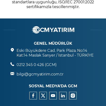
standartlara uygunluğu, ISO/IEC 27001:2022
sertifikamızla tescillenmiştir.
GENEL MÜDÜRLÜK
Eski Büyükdere Cad. Park Plaza. No:14
Kat:14 Maslak Sarıyer / İstanbul - TÜRKİYE
0212 345 0 426 (GCM)
bilgi@gcmyatirim.com.tr
SOSYAL MEDYA’DA GCM