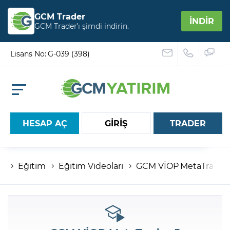
GCM Trader
İNDİR
GCM Trader’ı şimdi indirin.
Lisans No: G-039 (398)
HESAP AÇ
GİRİŞ
TRADER
Eğitim
Eğitim Videoları
GCM VİOP MetaTrader 
Hesap numaranız
Şifreniz