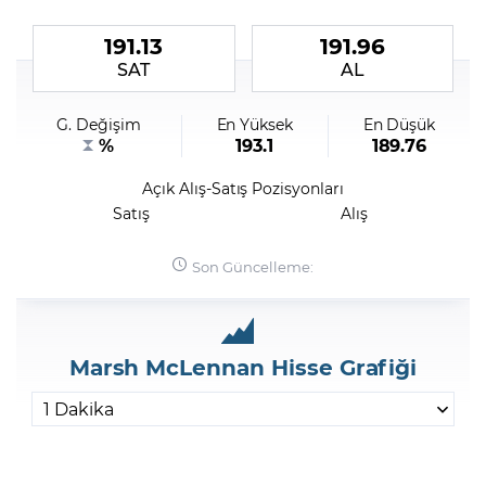
191.13
191.96
Şifremi Unuttum
SAT
AL
G. Değişim
En Yüksek
En Düşük
%
193.1
189.76
Açık Alış-Satış Pozisyonları
Satış
Alış
Son Güncelleme:
Marsh McLennan Hisse Grafiği