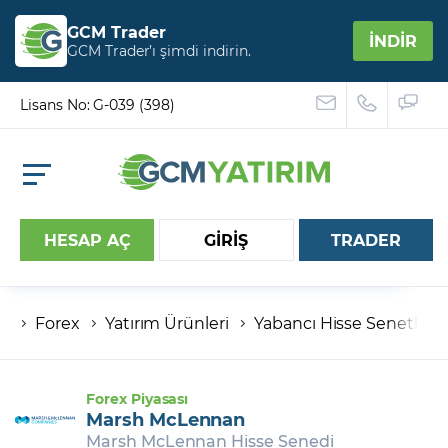
GCM Trader
İNDİR
GCM Trader’ı şimdi indirin.
Lisans No: G-039 (398)
HESAP AÇ
GİRİŞ
TRADER
Forex
Yatırım Ürünleri
Yabancı Hisse Senetleri
Hesap numaranız
Şifreniz
Forex Piyasası
Marsh McLennan
Marsh McLennan Hisse Senedi