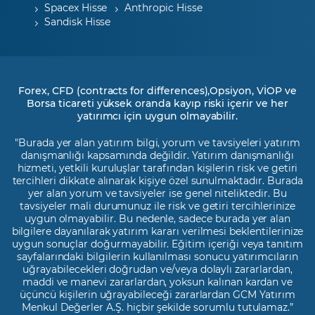
Spacex Hisse
Anthropic Hisse
Sandisk Hisse
Forex, CFD (contracts for differences),Opsiyon, VİOP ve
Borsa ticareti yüksek oranda kayıp riski içerir ve her
yatırımcı için uygun olmayabilir.
"Burada yer alan yatırım bilgi, yorum ve tavsiyeleri yatırım
danışmanlığı kapsamında değildir. Yatırım danışmanlığı
hizmeti, yetkili kuruluşlar tarafından kişilerin risk ve getiri
tercihleri dikkate alınarak kişiye özel sunulmaktadır. Burada
yer alan yorum ve tavsiyeler ise genel niteliktedir. Bu
tavsiyeler mali durumunuz ile risk ve getiri tercihlerinize
uygun olmayabilir. Bu nedenle, sadece burada yer alan
bilgilere dayanılarak yatırım kararı verilmesi beklentilerinize
uygun sonuçlar doğurmayabilir. Eğitim içeriği veya tanıtım
sayfalarındaki bilgilerin kullanılması sonucu yatırımcıların
uğrayabilecekleri doğrudan ve/veya dolaylı zararlardan,
maddi ve manevi zararlardan, yoksun kalınan kardan ve
üçüncü kişilerin uğrayabileceği zararlardan GCM Yatırım
Menkul Değerler A.Ş. hiçbir şekilde sorumlu tutulamaz.”