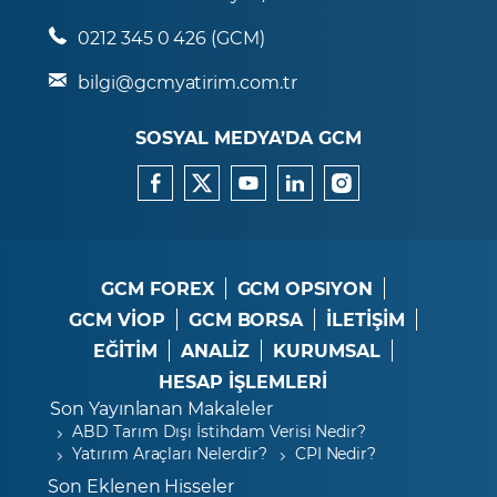
0212 345 0 426 (GCM)
bilgi@gcmyatirim.com.tr
SOSYAL MEDYA’DA GCM
GCM FOREX
GCM OPSIYON
GCM VİOP
GCM BORSA
İLETİŞİM
EĞİTİM
ANALİZ
KURUMSAL
HESAP İŞLEMLERİ
Son Yayınlanan Makaleler
ABD Tarım Dışı İstihdam Verisi Nedir?
Yatırım Araçları Nelerdir?
CPI Nedir?
Son Eklenen Hisseler