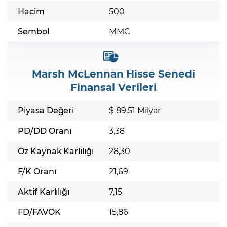
Hacim
500
Sembol
MMC
Marsh McLennan Hisse Senedi
Finansal Verileri
Piyasa Değeri
$ 89,51 Milyar
PD/DD Oranı
3,38
Öz Kaynak Karlılığı
28,30
F/K Oranı
21,69
Aktif Karlılığı
7,15
FD/FAVÖK
15,86