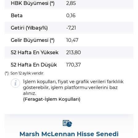
HBK Büyümesi (*)
2,85
Beta
0,16
Getiri (Yılbaşı%)
-7,21
Gelir Büyümesi (*)
10,47
52 Hafta En Yüksek
213,80
52 Hafta En Düşük
170,37
(*):
Son 12 aylık veridir.
İşlem koşulları, fiyat ve grafik verileri farklılık
gösterebilir, işlem platformu verilerini baz
alınız.
(
Feragat
-
İşlem Koşulları
)
Marsh McLennan Hisse Senedi