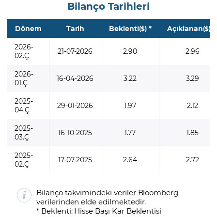
Bilanço Tarihleri
Dönem
Tarih
Beklenti
*
Açıklanan
*
($)
($)
2026-
21-07-2026
2.90
2.96
02.Ç
2026-
16-04-2026
3.22
3.29
01.Ç
2025-
29-01-2026
1.97
2.12
04.Ç
2025-
16-10-2025
1.77
1.85
03.Ç
2025-
17-07-2025
2.64
2.72
02.Ç
Bilanço takvimindeki veriler Bloomberg
verilerinden elde edilmektedir.
* Beklenti: Hisse Başı Kar Beklentisi