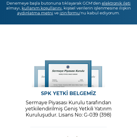
Denemeye başla butonuna tıklayarak GCM'den
elektronik ileti
almayı,
kullanım koşullarını
, kişisel verilerin işlenmesine ilişkin
aydınlatma metni
ve
izin formu
'nu kabul ediyorum.
SPK YETKİ BELGEMİZ
Sermaye Piyasası Kurulu tarafından
yetkilendirilmiş Geniş Yetkili Yatırım
Kuruluşudur. Lisans No: G-039 (398)