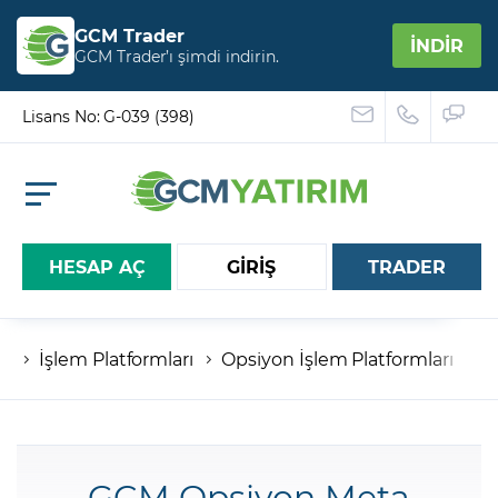
GCM Trader
İNDİR
GCM Trader’ı şimdi indirin.
Lisans No: G-039 (398)
HESAP AÇ
GİRİŞ
TRADER
İşlem Platformları
Opsiyon İşlem Platformları
G
Hesap numaranız
Şifreniz
GCM Opsiyon Meta