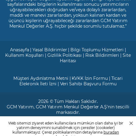
sayfalarındaki bilgilerin kullanılması sonucu yatırımcıların
uğrayabilecekleri doğrudan ve/veya dolaylı zararlardan,
maddi ve manevi zararlardan, yoksun kalınan kardan ve
üçüncü kişilerin uğrayabileceği zararlardan GCM Yatırım
Menkul Değerler A.Ş. hiçbir şekilde sorumlu tutulamaz.”
Anasayfa
|
Yasal Bildirimler
|
Bilgi Toplumu Hizmetleri
|
Kullanım Koşulları
|
Gizlilik Politikası
|
Risk Bildirimleri
|
Site
Haritası
Müşteri Aydınlatma Metni
|
KVKK İzin Formu
|
Ticari
Elekronik İleti İzni
|
Veri Sahibi Başvuru Formu
2026 © Tüm Hakları Saklıdır.
GCM Yatırım
, GCM Yatırım Menkul Değerler A.Ş'nin tescilli
markasıdır.
Web sitemizi ziyaret eden kullanıcılara mümkün olan daha iyi bir
Ticari Sicil No: 799649
yatırım deneyimini sunabilmek için çerezler (cookieler)
Maslak V.D. : 3890707820
kullanmaktayız. Çerez politikalarımızın detaylarına
buradan
Mersis No: 0389070782000015