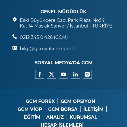
GENEL MÜDÜRLÜK
Eski Büyükdere Cad. Park Plaza. No:14
Kat:14 Maslak Sarıyer / İstanbul - TÜRKİYE
0212 345 0 426 (GCM)
bilgi@gcmyatirim.com.tr
SOSYAL MEDYA’DA GCM
GCM FOREX
GCM OPSIYON
GCM VİOP
GCM BORSA
İLETİŞİM
EĞİTİM
ANALİZ
KURUMSAL
HESAP İŞLEMLERİ