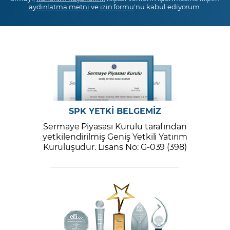
aydınlatma metni
ve
izin formu
'nu kabul ediyorum.
SPK YETKİ BELGEMİZ
Sermaye Piyasası Kurulu tarafından
yetkilendirilmiş Geniş Yetkili Yatırım
Kuruluşudur. Lisans No: G-039 (398)