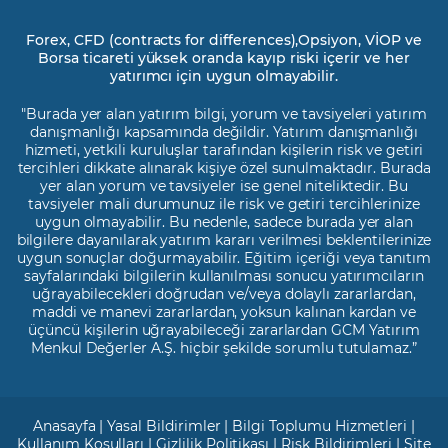
Forex, CFD (contracts for differences),Opsiyon, VİOP ve
Borsa ticareti yüksek oranda kayıp riski içerir ve her
yatırımcı için uygun olmayabilir.
"Burada yer alan yatırım bilgi, yorum ve tavsiyeleri yatırım
danışmanlığı kapsamında değildir. Yatırım danışmanlığı
hizmeti, yetkili kuruluşlar tarafından kişilerin risk ve getiri
tercihleri dikkate alınarak kişiye özel sunulmaktadır. Burada
yer alan yorum ve tavsiyeler ise genel niteliktedir. Bu
tavsiyeler mali durumunuz ile risk ve getiri tercihlerinize
uygun olmayabilir. Bu nedenle, sadece burada yer alan
bilgilere dayanılarak yatırım kararı verilmesi beklentilerinize
uygun sonuçlar doğurmayabilir. Eğitim içeriği veya tanıtım
sayfalarındaki bilgilerin kullanılması sonucu yatırımcıların
uğrayabilecekleri doğrudan ve/veya dolaylı zararlardan,
maddi ve manevi zararlardan, yoksun kalınan kardan ve
üçüncü kişilerin uğrayabileceği zararlardan GCM Yatırım
Menkul Değerler A.Ş. hiçbir şekilde sorumlu tutulamaz.”
Anasayfa
|
Yasal Bildirimler
|
Bilgi Toplumu Hizmetleri
|
Kullanım Koşulları
|
Gizlilik Politikası
|
Risk Bildirimleri
|
Site