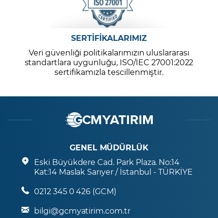
SERTİFİKALARIMIZ
Veri güvenliği politikalarımızın uluslararası
standartlara uygunluğu, ISO/IEC 27001:2022
sertifikamızla tescillenmiştir.
GENEL MÜDÜRLÜK
Eski Büyükdere Cad. Park Plaza. No:14
Kat:14 Maslak Sarıyer / İstanbul - TÜRKİYE
0212 345 0 426 (GCM)
bilgi@gcmyatirim.com.tr