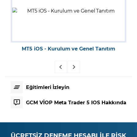
MT5 iOS - Kurulum ve Genel Tanıtım
Eğitimleri İzleyin
GCM VİOP Meta Trader 5 IOS Hakkında
ÜCRETSİZ DENEME HESABI İLE RİSK