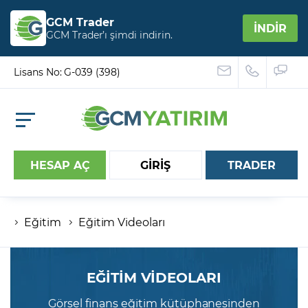
GCM Trader
İNDİR
GCM Trader’ı şimdi indirin.
Lisans No: G-039 (398)
HESAP AÇ
GİRİŞ
TRADER
Eğitim
Eğitim Videoları
Hesap numaranız
Şifreniz
EĞİTİM VİDEOLARI
Görsel finans eğitim kütüphanesinden