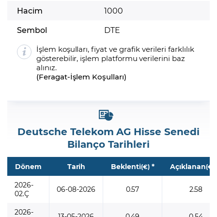
Hacim
1000
Sembol
DTE
İşlem koşulları, fiyat ve grafik verileri farklılık
gösterebilir, işlem platformu verilerini baz
alınız.
(
Feragat
-
İşlem Koşulları
)
Deutsche Telekom AG Hisse Senedi
Bilanço Tarihleri
Dönem
Tarih
Beklenti
*
Açıklanan
(€)
(€)
2026-
06-08-2026
0.57
2.58
02.Ç
2026-
13-05-2026
0.49
0.54