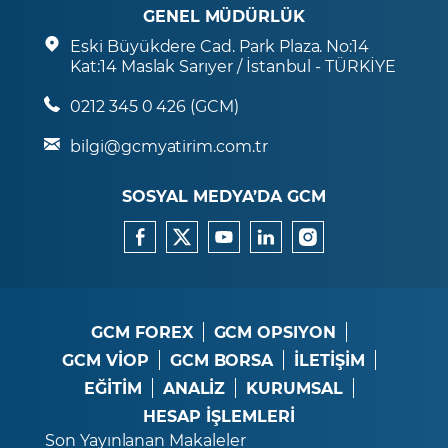
GENEL MÜDÜRLÜK
Eski Büyükdere Cad. Park Plaza. No:14
Kat:14 Maslak Sarıyer / İstanbul - TÜRKİYE
0212 345 0 426 (GCM)
bilgi@gcmyatirim.com.tr
SOSYAL MEDYA’DA GCM
GCM FOREX
GCM OPSIYON
GCM VİOP
GCM BORSA
İLETİŞİM
EĞİTİM
ANALİZ
KURUMSAL
HESAP İŞLEMLERİ
Son Yayınlanan Makaleler