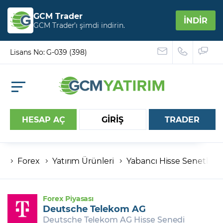
GCM Trader
İNDİR
GCM Trader’ı şimdi indirin.
Lisans No: G-039 (398)
HESAP AÇ
GİRİŞ
TRADER
Forex
Yatırım Ürünleri
Yabancı Hisse Senetleri
Hesap numaranız
Şifreniz
Forex Piyasası
Deutsche Telekom AG
Deutsche Telekom AG Hisse Senedi