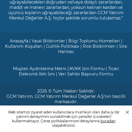
uğrayabilecekleri doğrudan ve/veya dolaylı zararlardan,
maddi ve manevi zararlardan, yoksun kalınan kardan ve
üçüncü kişilerin uğrayabileceği zararlardan GCM Yatırım
Menkul Değerler A.Ş. hiçbir şekilde sorumlu tutulamaz.”
Anasayfa
|
Yasal Bildirimler
|
Bilgi Toplumu Hizmetleri
|
Kullanım Koşulları
|
Gizlilik Politikası
|
Risk Bildirimleri
|
Site
Haritası
Müşteri Aydınlatma Metni
|
KVKK İzin Formu
|
Ticari
Elekronik İleti İzni
|
Veri Sahibi Başvuru Formu
2026 © Tüm Hakları Saklıdır.
GCM Yatırım
, GCM Yatırım Menkul Değerler A.Ş'nin tescilli
markasıdır.
Web sitemizi ziyaret eden kullanıcılara mümkün olan daha iyi bir
Ticari Sicil No: 799649
yatırım deneyimini sunabilmek için çerezler (cookieler)
Maslak V.D. : 3890707820
kullanmaktayız. Çerez politikalarımızın detaylarına
buradan
Mersis No: 0389070782000015
ulaşabilirsiniz.