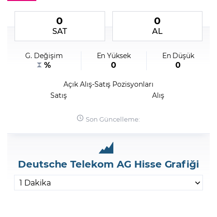
0
0
Şifremi Unuttum
SAT
AL
G. Değişim
En Yüksek
En Düşük
%
0
0
Açık Alış-Satış Pozisyonları
Satış
Alış
Son Güncelleme:
Deutsche Telekom AG Hisse Grafiği