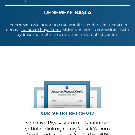
Denemeye başla butonuna tıklayarak GCM'den
elektronik ileti
almayı,
kullanım koşullarını
, kişisel verilerin işlenmesine ilişkin
aydınlatma metni
ve
izin formu
'nu kabul ediyorum.
SPK YETKİ BELGEMİZ
Sermaye Piyasası Kurulu tarafından
yetkilendirilmiş Geniş Yetkili Yatırım
Kuruluşudur. Lisans No: G-039 (398)