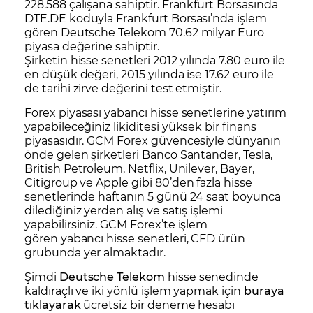
228.588 çalışana sahiptir. Frankfurt Borsasında
DTE.DE koduyla Frankfurt Borsası’nda işlem
gören Deutsche Telekom 70.62 milyar Euro
piyasa değerine sahiptir.
Şirketin hisse senetleri 2012 yılında 7.80 euro ile
en düşük değeri, 2015 yılında ise 17.62 euro ile
de tarihi zirve değerini test etmiştir.
Forex piyasası yabancı hisse senetlerine yatırım
yapabileceğiniz likiditesi yüksek bir finans
piyasasıdır. GCM Forex güvencesiyle dünyanın
önde gelen şirketleri Banco Santander, Tesla,
British Petroleum, Netflix, Unilever, Bayer,
Citigroup ve Apple gibi 80’den fazla hisse
senetlerinde haftanın 5 günü 24 saat boyunca
dilediğiniz yerden alış ve satış işlemi
yapabilirsiniz. GCM Forex’te işlem
gören yabancı hisse senetleri, CFD ürün
grubunda yer almaktadır.
Şimdi
Deutsche Telekom
hisse senedinde
kaldıraçlı ve iki yönlü işlem yapmak için
buraya
tıklayarak
ücretsiz bir deneme hesabı