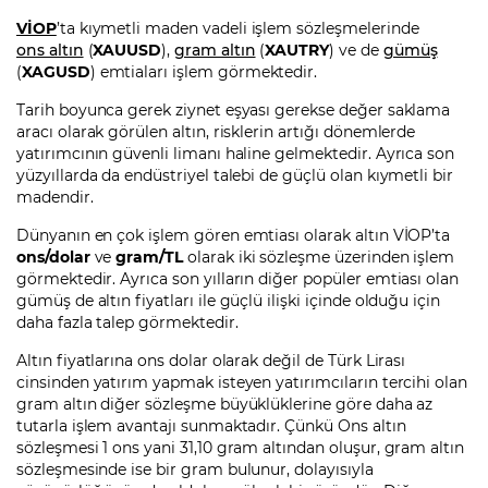
VİOP
’ta kıymetli maden vadeli işlem sözleşmelerinde
ons altın
(
XAUUSD
),
gram altın
(
XAUTRY
) ve de
gümüş
Şifremi Unuttum
(
XAGUSD
) emtiaları işlem görmektedir.
Tarih boyunca gerek ziynet eşyası gerekse değer saklama
aracı olarak görülen altın, risklerin artığı dönemlerde
yatırımcının güvenli limanı haline gelmektedir. Ayrıca son
yüzyıllarda da endüstriyel talebi de güçlü olan kıymetli bir
madendir.
Dünyanın en çok işlem gören emtiası olarak altın VİOP’ta
ons/dolar
ve
gram/TL
olarak iki sözleşme üzerinden işlem
görmektedir. Ayrıca son yılların diğer popüler emtiası olan
gümüş de altın fiyatları ile güçlü ilişki içinde olduğu için
daha fazla talep görmektedir.
Altın fiyatlarına ons dolar olarak değil de Türk Lirası
cinsinden yatırım yapmak isteyen yatırımcıların tercihi olan
gram altın diğer sözleşme büyüklüklerine göre daha az
tutarla işlem avantajı sunmaktadır. Çünkü Ons altın
sözleşmesi 1 ons yani 31,10 gram altından oluşur, gram altın
sözleşmesinde ise bir gram bulunur, dolayısıyla