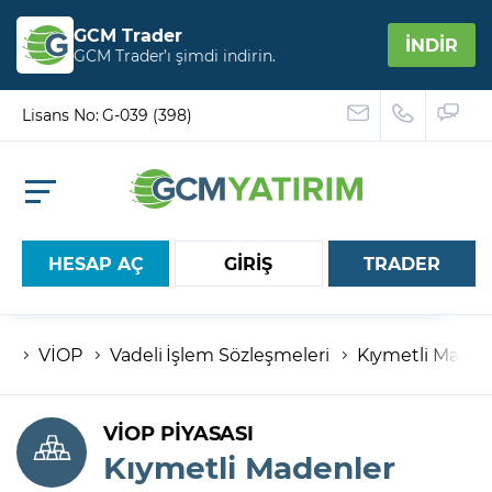
GCM Trader
İNDİR
GCM Trader’ı şimdi indirin.
Lisans No: G-039 (398)
HESAP AÇ
GİRİŞ
TRADER
VİOP
Vadeli İşlem Sözleşmeleri
Kıymetli Maden
Hesap numaranız
Şifreniz
VİOP PİYASASI
Kıymetli Madenler