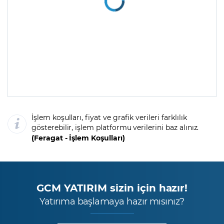
VİOP Paladyum
-
-
Kontratı XPDUSD
VİOP Platin Kontratı
-
-
XPTUSD
VİOP Bakır Kontratı
-
-
XCUUSD
İşlem koşulları, fiyat ve grafik verileri farklılık
gösterebilir, işlem platformu verilerini baz alınız.
(
Feragat
-
İşlem Koşulları
)
GCM YATIRIM sizin için hazır!
Yatırıma başlamaya hazır mısınız?