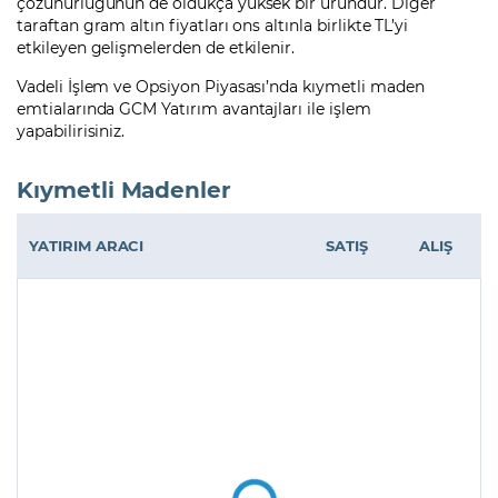
çözünürlüğünün de oldukça yüksek bir üründür. Diğer
taraftan gram altın fiyatları ons altınla birlikte TL’yi
etkileyen gelişmelerden de etkilenir.
Vadeli İşlem ve Opsiyon Piyasası’nda kıymetli maden
emtialarında GCM Yatırım avantajları ile işlem
yapabilirisiniz.
Kıymetli Madenler
YATIRIM ARACI
SATIŞ
ALIŞ
VİOP Ons Altın
-
-
Kontratı XAU/USD
VİOP Gram Altın
-
-
Kontratı GAU/TRY
VİOP Gümüş
-
-
Kontratı XAGUSD