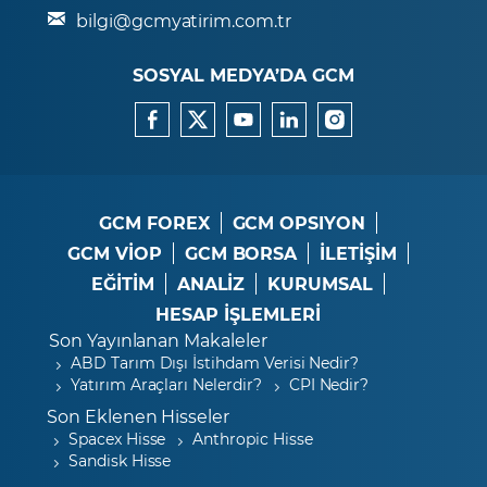
bilgi@gcmyatirim.com.tr
SOSYAL MEDYA’DA GCM
GCM FOREX
GCM OPSIYON
GCM VİOP
GCM BORSA
İLETİŞİM
EĞİTİM
ANALİZ
KURUMSAL
HESAP İŞLEMLERİ
Son Yayınlanan Makaleler
ABD Tarım Dışı İstihdam Verisi Nedir?
Yatırım Araçları Nelerdir?
CPI Nedir?
Son Eklenen Hisseler
Spacex Hisse
Anthropic Hisse
Sandisk Hisse