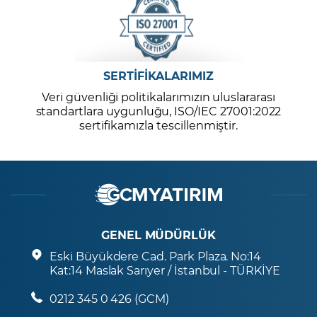
SERTİFİKALARIMIZ
Veri güvenliği politikalarımızın uluslararası
standartlara uygunluğu, ISO/IEC 27001:2022
sertifikamızla tescillenmiştir.
GENEL MÜDÜRLÜK
Eski Büyükdere Cad. Park Plaza. No:14
Kat:14 Maslak Sarıyer / İstanbul - TÜRKİYE
0212 345 0 426 (GCM)