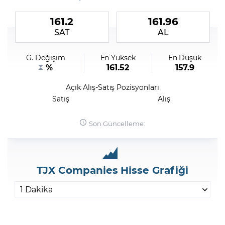
161.2
161.96
Şifremi Unuttum
SAT
AL
G. Değişim
En Yüksek
En Düşük
%
161.52
157.9
Açık Alış-Satış Pozisyonları
Satış
Alış
Son Güncelleme:
TJX Companies Hisse Grafiği