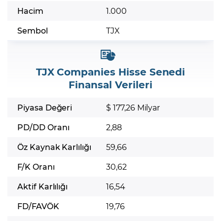
Hacim
1.000
Sembol
TJX
TJX Companies Hisse Senedi
Finansal Verileri
Piyasa Değeri
$ 177,26 Milyar
PD/DD Oranı
2,88
Öz Kaynak Karlılığı
59,66
F/K Oranı
30,62
Aktif Karlılığı
16,54
FD/FAVÖK
19,76