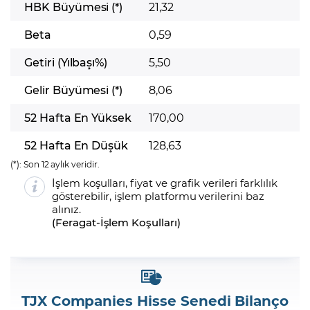
HBK Büyümesi (*)
21,32
Beta
0,59
Getiri (Yılbaşı%)
5,50
Gelir Büyümesi (*)
8,06
52 Hafta En Yüksek
170,00
52 Hafta En Düşük
128,63
(*):
Son 12 aylık veridir.
İşlem koşulları, fiyat ve grafik verileri farklılık
gösterebilir, işlem platformu verilerini baz
alınız.
(
Feragat
-
İşlem Koşulları
)
TJX Companies Hisse Senedi Bilanço