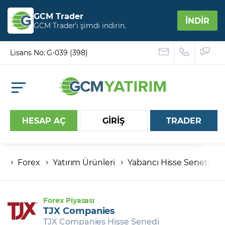
GCM Trader
İNDİR
GCM Trader’ı şimdi indirin.
Lisans No: G-039 (398)
HESAP AÇ
GİRİŞ
TRADER
Forex
Yatırım Ürünleri
Yabancı Hisse Senetleri
Hesap numaranız
Şifreniz
Forex Piyasası
TJX Companies
TJX Companies Hisse Senedi