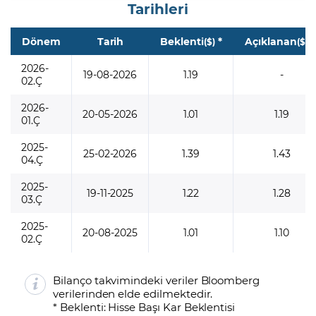
Tarihleri
Dönem
Tarih
Beklenti
*
Açıklanan
*
($)
($)
2026-
19-08-2026
1.19
-
02.Ç
2026-
20-05-2026
1.01
1.19
01.Ç
2025-
25-02-2026
1.39
1.43
04.Ç
2025-
19-11-2025
1.22
1.28
03.Ç
2025-
20-08-2025
1.01
1.10
02.Ç
Bilanço takvimindeki veriler Bloomberg
verilerinden elde edilmektedir.
* Beklenti: Hisse Başı Kar Beklentisi