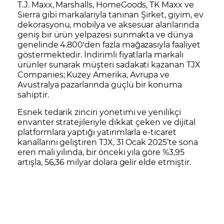
T.J. Maxx, Marshalls, HomeGoods, TK Maxx ve
Sierra gibi markalarıyla tanınan Şirket, giyim, ev
dekorasyonu, mobilya ve aksesuar alanlarında
geniş bir ürün yelpazesi sunmakta ve dünya
genelinde 4.800'den fazla mağazasıyla faaliyet
göstermektedir. İndirimli fiyatlarla markalı
ürünler sunarak müşteri sadakati kazanan TJX
Companies; Kuzey Amerika, Avrupa ve
Avustralya pazarlarında güçlü bir konuma
sahiptir.
Esnek tedarik zinciri yönetimi ve yenilikçi
envanter stratejileriyle dikkat çeken ve dijital
platformlara yaptığı yatırımlarla e-ticaret
kanallarını geliştiren TJX, 31 Ocak 2025’te sona
eren mali yılında, bir önceki yıla göre %3,95
artışla, 56,36 milyar dolara gelir elde etmiştir.