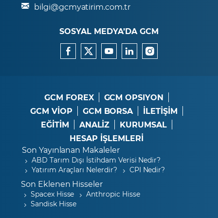
bilgi@gcmyatirim.com.tr
SOSYAL MEDYA’DA GCM
GCM FOREX
GCM OPSIYON
GCM VİOP
GCM BORSA
İLETİŞİM
EĞİTİM
ANALİZ
KURUMSAL
HESAP İŞLEMLERİ
Son Yayınlanan Makaleler
ABD Tarım Dışı İstihdam Verisi Nedir?
Yatırım Araçları Nelerdir?
CPI Nedir?
Son Eklenen Hisseler
Spacex Hisse
Anthropic Hisse
Sandisk Hisse