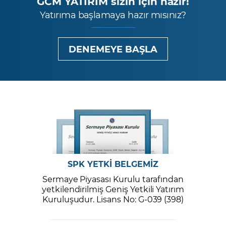
GCM YATIRIM sizin için hazır!
Yatırıma başlamaya hazır mısınız?
DENEMEYE BAŞLA
SPK YETKİ BELGEMİZ
Sermaye Piyasası Kurulu tarafından
yetkilendirilmiş Geniş Yetkili Yatırım
Kuruluşudur. Lisans No: G-039 (398)