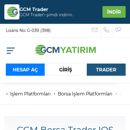
GCM Trader
İNDİR
GCM Trader’ı şimdi indirin.
Lisans No: G-039 (398)
HESAP AÇ
GİRİŞ
TRADER
İşlem Platformları
Borsa İşlem Platformları
GCM 
Hesap numaranız
Şifreniz
GCM Borsa Trader IOS