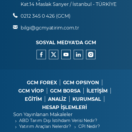
Kat:14 Maslak Sarıyer / İstanbul - TÜRKİYE
0212 345 0 426 (GCM)
bilgi@gcmyatirim.com.tr
SOSYAL MEDYA’DA GCM
GCM FOREX
GCM OPSIYON
GCM VİOP
GCM BORSA
İLETİŞİM
EĞİTİM
ANALİZ
KURUMSAL
HESAP İŞLEMLERİ
Son Yayınlanan Makaleler
ABD Tarım Dışı İstihdam Verisi Nedir?
Yatırım Araçları Nelerdir?
CPI Nedir?