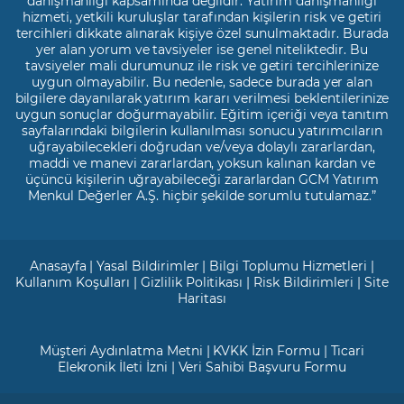
danışmanlığı kapsamında değildir. Yatırım danışmanlığı
hizmeti, yetkili kuruluşlar tarafından kişilerin risk ve getiri
tercihleri dikkate alınarak kişiye özel sunulmaktadır. Burada
yer alan yorum ve tavsiyeler ise genel niteliktedir. Bu
tavsiyeler mali durumunuz ile risk ve getiri tercihlerinize
uygun olmayabilir. Bu nedenle, sadece burada yer alan
bilgilere dayanılarak yatırım kararı verilmesi beklentilerinize
uygun sonuçlar doğurmayabilir. Eğitim içeriği veya tanıtım
sayfalarındaki bilgilerin kullanılması sonucu yatırımcıların
uğrayabilecekleri doğrudan ve/veya dolaylı zararlardan,
maddi ve manevi zararlardan, yoksun kalınan kardan ve
üçüncü kişilerin uğrayabileceği zararlardan GCM Yatırım
Menkul Değerler A.Ş. hiçbir şekilde sorumlu tutulamaz.”
Anasayfa
|
Yasal Bildirimler
|
Bilgi Toplumu Hizmetleri
|
Kullanım Koşulları
|
Gizlilik Politikası
|
Risk Bildirimleri
|
Site
Haritası
Müşteri Aydınlatma Metni
|
KVKK İzin Formu
|
Ticari
Elekronik İleti İzni
|
Veri Sahibi Başvuru Formu