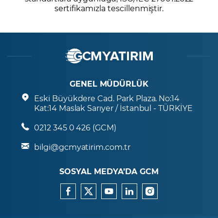
sertifikamızla tescillenmiştir.
GENEL MÜDÜRLÜK
Eski Büyükdere Cad. Park Plaza. No:14
Kat:14 Maslak Sarıyer / İstanbul - TÜRKİYE
0212 345 0 426 (GCM)
bilgi@gcmyatirim.com.tr
SOSYAL MEDYA’DA GCM