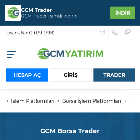
GCM Trader
İNDİR
GCM Trader’ı şimdi indirin.
Lisans No: G-039 (398)
HESAP AÇ
GİRİŞ
TRADER
İşlem Platformları
Borsa İşlem Platformları
GCM 
Hesap numaranız
Şifreniz
GCM Borsa Trader