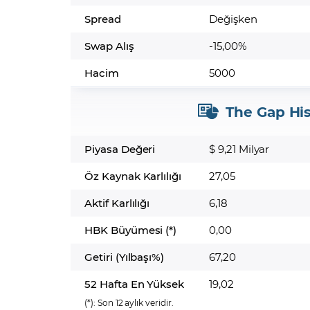
Spread
Değişken
Swap Alış
-15,00%
Hacim
5000
The Gap His
Piyasa Değeri
$ 9,21 Milyar
Öz Kaynak Karlılığı
27,05
Aktif Karlılığı
6,18
HBK Büyümesi (*)
0,00
Getiri (Yılbaşı%)
67,20
52 Hafta En Yüksek
19,02
(*):
Son 12 aylık veridir.