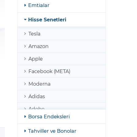
şulları
Yasal Bildirimler
Emtialar
Finansal Araçlar
Hisse Senetleri
GCM Borsa Trader Eğitim Videoları
Tesla
Amazon
Apple
Facebook (META)
Moderna
Adidas
Adobe
Borsa Endeksleri
AirBnb
Tahviller ve Bonolar
Coinbase