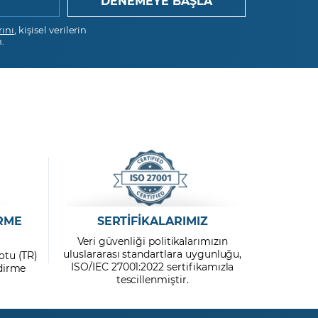
Microsoft
rını
, kişisel verilerin
.
Mondi ORD
Morgan Stanley
Netflix
NIO
PayPal
Nvidia
RME
SERTİFİKALARIMIZ
PepsiCo
Veri güvenliği politikalarımızın
Peugeot
uluslararası standartlara uygunluğu,
otu (TR)
ISO/IEC 27001:2022 sertifikamızla
ndirme
Pfizer
tescillenmiştir.
Philips