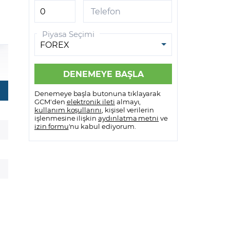
Telefon
Bank of America
Piyasa Seçimi
BG Group
Barclays
Bayer
Denemeye başla butonuna tıklayarak
Berkshire Hathaway
GCM'den
elektronik ileti
almayı,
kullanım koşullarını
, kişisel verilerin
işlenmesine ilişkin
aydınlatma metni
ve
Beyond Meat
izin formu
'nu kabul ediyorum.
BNP Paribas
Boeing
Booking
BP Plc
British American Tobacco