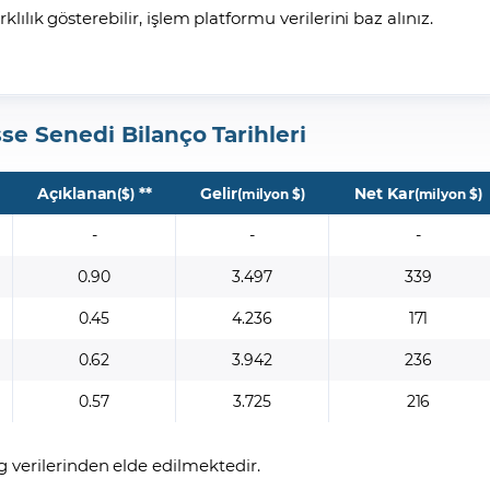
arklılık gösterebilir, işlem platformu verilerini baz alınız.
se Senedi Bilanço Tarihleri
Açıklanan
**
Gelir
Net Kar
($)
(milyon $)
(milyon $)
-
-
-
0.90
3.497
339
0.45
4.236
171
0.62
3.942
236
0.57
3.725
216
 verilerinden elde edilmektedir.