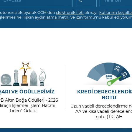
utonuna tıklayarak GCM'den
elektronik ileti
almayı,
kullanım koşulla
işlenmesine ilişkin
aydınlatma metni
ve
izin formu
'nu kabul ediyorum
ŞARI VE ÖDÜLLERİMİZ
KREDİ DERECELENDİ
NOTU
PB Altın Boğa Ödülleri - 2026
dıraçlı İşlemler İşlem Hacmi
Uzun vadeli derecelendirme n
Lideri" Ödülü
AA ve kısa vadeli derecele
notu (TR) A1+