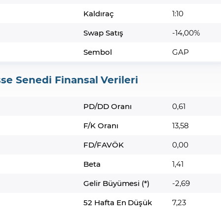
Kaldıraç
1:10
Swap Satış
-14,00%
Sembol
GAP
se Senedi Finansal Verileri
PD/DD Oranı
0,61
F/K Oranı
13,58
FD/FAVÖK
0,00
Beta
1,41
Gelir Büyümesi (*)
-2,69
52 Hafta En Düşük
7,23