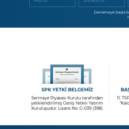
Denemeye başla b
SPK YETKİ BELGEMİZ
BA
Sermaye Piyasası Kurulu tarafından
11. TS
yetkilendirilmiş Geniş Yetkili Yatırım
“Kal
Kuruluşudur. Lisans No: G-039 (398)