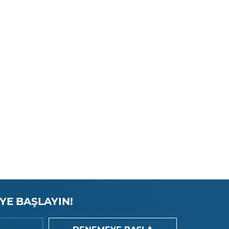
GoPro
Groupon
HP
HSBC Holdings
Intel
Johnson & Johnson
JP Morgan Chase
Las Vegas
Lufthansa AG
YE BAŞLAYIN!
Mastercard
Mc Donalds