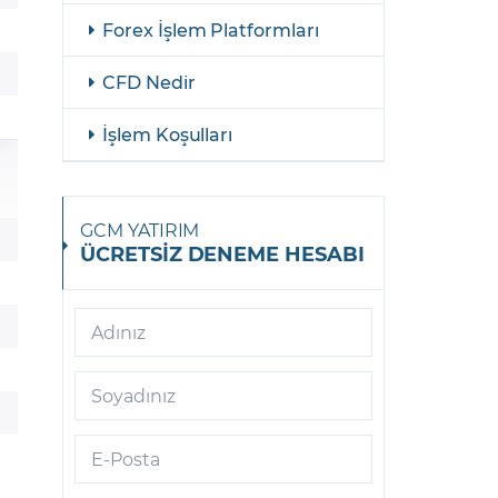
Forex İşlem Platformları
AliBaba
Allianz
CFD Nedir
American Airlines Group
İşlem Koşulları
American Express
ASML Holding
GCM YATIRIM
ÜCRETSİZ DENEME HESABI
AT&T
Aurora
Adınız
Axa
Soyadınız
Baidu
Banco Bilbao
E-Posta
Banco Santander