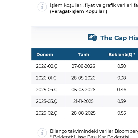
İşlem koşulları, fiyat ve grafik verileri f
(
Feragat
-
İşlem Koşulları
)
The Gap His
Dönem
Tarih
Beklenti
*
($)
2026-02.Ç
27-08-2026
0.50
2026-01.Ç
28-05-2026
0.38
2025-04.Ç
06-03-2026
0.46
2025-03.Ç
21-11-2025
0.59
2025-02.Ç
28-08-2025
0.55
Bilanço takvimindeki veriler Bloomberg
* Beklenti: Hisse Başı Kar Beklentisi