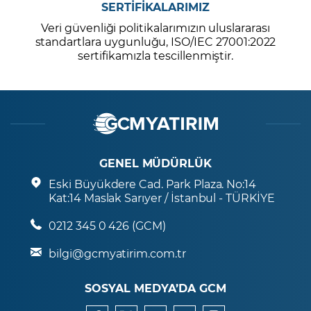
SERTİFİKALARIMIZ
Veri güvenliği politikalarımızın uluslararası
standartlara uygunluğu, ISO/IEC 27001:2022
sertifikamızla tescillenmiştir.
GENEL MÜDÜRLÜK
Eski Büyükdere Cad. Park Plaza. No:14
Kat:14 Maslak Sarıyer / İstanbul - TÜRKİYE
0212 345 0 426 (GCM)
bilgi@gcmyatirim.com.tr
SOSYAL MEDYA’DA GCM