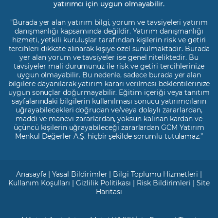
yatırımcı için uygun olmayabilir.
"Burada yer alan yatırım bilgi, yorum ve tavsiyeleri yatırım
danışmanlığı kapsamında değildir. Yatırım danışmanlığı
hizmeti, yetkili kuruluşlar tarafından kişilerin risk ve getiri
tercihleri dikkate alınarak kişiye özel sunulmaktadır. Burada
yer alan yorum ve tavsiyeler ise genel niteliktedir. Bu
tavsiyeler mali durumunuz ile risk ve getiri tercihlerinize
uygun olmayabilir. Bu nedenle, sadece burada yer alan
bilgilere dayanılarak yatırım kararı verilmesi beklentilerinize
uygun sonuçlar doğurmayabilir. Eğitim içeriği veya tanıtım
sayfalarındaki bilgilerin kullanılması sonucu yatırımcıların
uğrayabilecekleri doğrudan ve/veya dolaylı zararlardan,
maddi ve manevi zararlardan, yoksun kalınan kardan ve
üçüncü kişilerin uğrayabileceği zararlardan GCM Yatırım
Menkul Değerler A.Ş. hiçbir şekilde sorumlu tutulamaz.”
Anasayfa
|
Yasal Bildirimler
|
Bilgi Toplumu Hizmetleri
|
Kullanım Koşulları
|
Gizlilik Politikası
|
Risk Bildirimleri
|
Site
Haritası