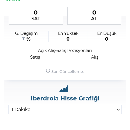
0
0
Şifremi Unuttum
SAT
AL
G. Değişim
En Yüksek
En Düşük
%
0
0
Açık Alış-Satış Pozisyonları
Satış
Alış
Son Güncelleme:
Iberdrola Hisse Grafiği