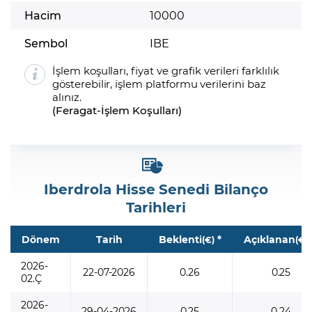
Hacim
10000
Sembol
IBE
İşlem koşulları, fiyat ve grafik verileri farklılık
gösterebilir, işlem platformu verilerini baz
alınız.
(
Feragat
-
İşlem Koşulları
)
Iberdrola Hisse Senedi Bilanço
Tarihleri
Dönem
Tarih
Beklenti
*
Açıklanan
(€)
(€)
2026-
22-07-2026
0.26
0.25
02.Ç
2026-
29-04-2026
0.25
0.24