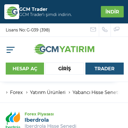
GCM Trader
İNDİR
GCM Trader’ı şimdi indirin.
Lisans No: G-039 (398)
HESAP AÇ
GİRİŞ
TRADER
Forex
Yatırım Ürünleri
Yabancı Hisse Senetleri
Hesap numaranız
Şifreniz
Forex Piyasası
Iberdrola
Iberdrola Hisse Senedi