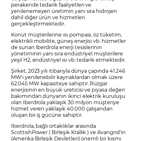
perakende tedarik faaliyetleri ve
yenilenemeyen üretimin yanı sıra hidrojen
dahil diğer ürün ve hizmetleri
gerçekleştirmektedir.
Konut müşterilerine ısı pompası, öz tüketim,
elektrikli mobilite, güneş enerjisi vb. hizmetler
de sunan Iberdrola enerji tesislerinin
yönetiminin yanı sıra endüstriyel müşterilere
yeşil H2, endüstriyel ısı vb. tedarik etmektedir.
Şirket, 2023 yılı itibarıyla dünya çapında 41.246
MW'ı yenilenebilir kaynaklardan olmak üzere
62.045 MW kapasiteye sahiptir. Rüzgar
enerjisinin en büyük üreticisi ve piyasa değeri
bakımından dünyanın ikinci elektrik kuruluşu
olan Iberdrola yaklaşık 30 milyon müşteriye
hizmet veren yaklaşık 40.000 çalışandan
oluşan bir iş gücüne sahiptir.
Iberdrola, bağlı ortaklıklar arasında
ScottishPower ( Birleşik Krallık ) ve Avangrid'in
(Amerika Birleşik Devletleri) önemli bir kısmı