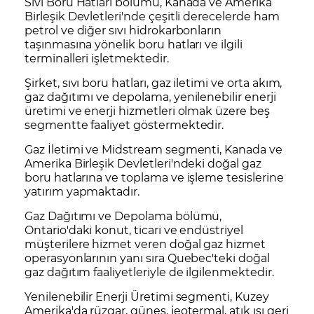
Sıvı Boru Hatları bölümü, Kanada ve Amerika
Birleşik Devletleri'nde çeşitli derecelerde ham
petrol ve diğer sıvı hidrokarbonların
taşınmasına yönelik boru hatları ve ilgili
terminalleri işletmektedir.
Şirket, sıvı boru hatları, gaz iletimi ve orta akım,
gaz dağıtımı ve depolama, yenilenebilir enerji
üretimi ve enerji hizmetleri olmak üzere beş
segmentte faaliyet göstermektedir.
Gaz İletimi ve Midstream segmenti, Kanada ve
Amerika Birleşik Devletleri'ndeki doğal gaz
boru hatlarına ve toplama ve işleme tesislerine
yatırım yapmaktadır.
Gaz Dağıtımı ve Depolama bölümü,
Ontario'daki konut, ticari ve endüstriyel
müşterilere hizmet veren doğal gaz hizmet
operasyonlarının yanı sıra Quebec'teki doğal
gaz dağıtım faaliyetleriyle de ilgilenmektedir.
Yenilenebilir Enerji Üretimi segmenti, Kuzey
Amerika'da rüzgar, güneş, jeotermal, atık ısı geri