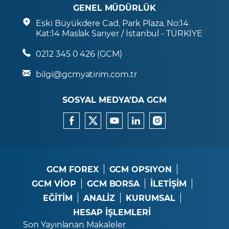
GENEL MÜDÜRLÜK
Eski Büyükdere Cad. Park Plaza. No:14
Kat:14 Maslak Sarıyer / İstanbul - TÜRKİYE
0212 345 0 426 (GCM)
bilgi@gcmyatirim.com.tr
SOSYAL MEDYA’DA GCM
GCM FOREX
GCM OPSIYON
GCM VİOP
GCM BORSA
İLETİŞİM
EĞİTİM
ANALİZ
KURUMSAL
HESAP İŞLEMLERİ
Son Yayınlanan Makaleler