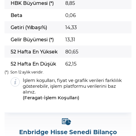
HBK Büyümesi (*)
8,85
Beta
0,06
Getiri (Yılbaşı%)
14,33
Gelir Büyümesi (*)
13,31
52 Hafta En Yüksek
80,65
52 Hafta En Düşük
62,15
(*):
Son 12 aylık veridir.
İşlem koşulları, fiyat ve grafik verileri farklılık
gösterebilir, işlem platformu verilerini baz
alınız.
(
Feragat
-
İşlem Koşulları
)
Enbridge Hisse Senedi Bilanço