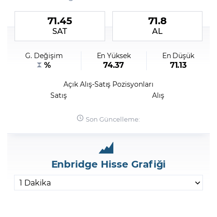
71.45
71.8
Şifremi Unuttum
SAT
AL
G. Değişim
En Yüksek
En Düşük
%
74.37
71.13
Açık Alış-Satış Pozisyonları
Satış
Alış
Son Güncelleme:
Enbridge Hisse Grafiği