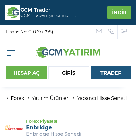
GCM Trader
İNDİR
GCM Trader’ı şimdi indirin.
Lisans No: G-039 (398)
HESAP AÇ
GİRİŞ
TRADER
Forex
Yatırım Ürünleri
Yabancı Hisse Senetleri
Hesap numaranız
Şifreniz
Forex Piyasası
Enbridge
Enbridge Hisse Senedi