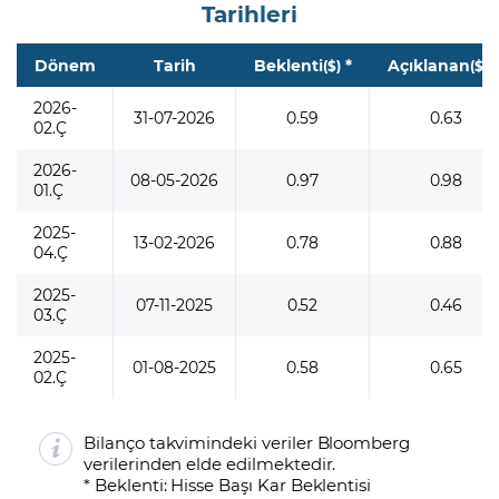
Tarihleri
Dönem
Tarih
Beklenti
*
Açıklanan
*
($)
($)
2026-
31-07-2026
0.59
0.63
02.Ç
2026-
08-05-2026
0.97
0.98
01.Ç
2025-
13-02-2026
0.78
0.88
04.Ç
2025-
07-11-2025
0.52
0.46
03.Ç
2025-
01-08-2025
0.58
0.65
02.Ç
Bilanço takvimindeki veriler Bloomberg
verilerinden elde edilmektedir.
* Beklenti: Hisse Başı Kar Beklentisi