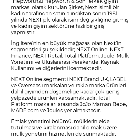
“HepworthsJ Hepworth & Son” erkek giyim
markası olarak kurulan Şirket, Next isimli bir
kadın tarafından satın alındıktan sonra 1981
yılında NEXT plc olarak isim değişikliğine gitmiş
ve kadın giyim sektörüne hızlı bir giriş
yapmıştır.
İngiltere’nin en büyük mağazası olan Next’in
segmentleri şu şekildedir; NEXT Online, NEXT
Finance, NEXT Retail, Total Platform, Joule, Mülk
Yönetimi ve Uluslararası Perakende, Kaynak
Kullanımı ve diğerlerini içermektedir.
NEXT Online segmenti NEXT Brand UK, LABEL
ve Overseas'ı markaları ve rakip marka ürünleri
dahil giyimden döşemeliğe kadar çok geniş
yelpazede ürünleri kapsamaktadır. Total
Platform markaları arasında JoJo Maman Bebe,
MADE.com ve Joules yer almaktadır.
Emlak yönetimi bölümü, mülklerin elde
tutulması ve kiralanması dahil olmak üzere
mülk yönetimi hizmetleri de sunmaktadır.