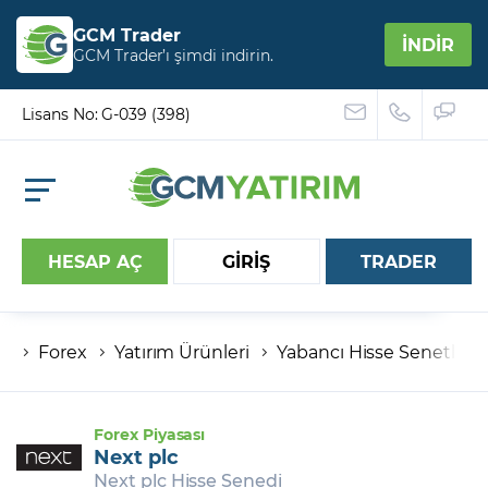
GCM Trader
İNDİR
GCM Trader’ı şimdi indirin.
Lisans No: G-039 (398)
HESAP AÇ
GİRİŞ
TRADER
Forex
Yatırım Ürünleri
Yabancı Hisse Senetleri
Hesap numaranız
Şifreniz
Forex Piyasası
Next plc
Next plc Hisse Senedi