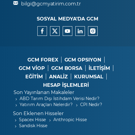
bilgi@gcmyatirim.com.tr
SOSYAL MEDYA’DA GCM
GCM FOREX
GCM OPSIYON
GCM VİOP
GCM BORSA
İLETİŞİM
EĞİTİM
ANALİZ
KURUMSAL
HESAP İŞLEMLERİ
Son Yayınlanan Makaleler
ABD Tarım Dışı İstihdam Verisi Nedir?
Yatırım Araçları Nelerdir?
CPI Nedir?
Son Eklenen Hisseler
Spacex Hisse
Anthropic Hisse
Sandisk Hisse