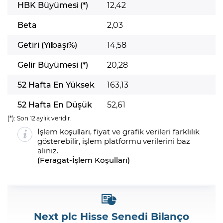
HBK Büyümesi (*)
12,42
Beta
2,03
Getiri (Yılbaşı%)
14,58
Gelir Büyümesi (*)
20,28
52 Hafta En Yüksek
163,13
52 Hafta En Düşük
52,61
(*):
Son 12 aylık veridir.
İşlem koşulları, fiyat ve grafik verileri farklılık
gösterebilir, işlem platformu verilerini baz
alınız.
(
Feragat
-
İşlem Koşulları
)
Next plc Hisse Senedi Bilanço