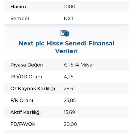
Hacim
1000
Sembol
NXT
Next plc Hisse Senedi Finansal
Verileri
Piyasa Değeri
€ 15,14 Milyar
PD/DD Oranı
4,25
Öz Kaynak Karlılığı
28,31
F/K Oranı
25,85
Aktif Karlılığı
15,69
FD/FAVÖK
20,00