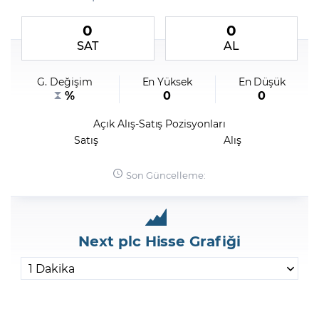
0
0
Şifremi Unuttum
SAT
AL
G. Değişim
En Yüksek
En Düşük
%
0
0
Açık Alış-Satış Pozisyonları
Satış
Alış
Son Güncelleme:
Next plc Hisse Grafiği