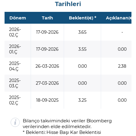
Tarihleri
Dönem
Tarih
Beklenti
*
Açıklanan
(€)
(€)
2026-
17-09-2026
3.65
-
02.Ç
2026-
17-09-2026
3.55
0.00
01.Ç
2025-
26-03-2026
0.00
2.38
04.Ç
2025-
27-03-2026
0.00
0.00
03.Ç
2025-
18-09-2025
3.25
0.00
02.Ç
Bilanço takvimindeki veriler Bloomberg
verilerinden elde edilmektedir.
* Beklenti: Hisse Başı Kar Beklentisi