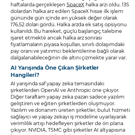
haftalarda gerçekleşen
SpaceX
halka arzı oldu. 135
dolardan halka arz edilen SpaceX hisse ilk işlem
gününde gün içinde en yüksek değer olarak
176,52 doları gördü. Halka arzda ek satış opsiyonu
kullanıldı. Bu hareket, güçlü başlangıç talebine
işaret etmekte ancak halka arz sonrası
fiyatlamaların piyasa koşulları, sınırlı dolaşımdaki
pay oranı ve yatırımcı beklentilerine bağlı olarak
dalgalanabileceğinin de altını çizmekte yarar var.
AI Yarışında Öne Çıkan Şirketler
Hangileri?
AI yarışında saf yapay zeka temasındaki
şirketlerden OpenAI ve Anthropic öne çıkıyor.
Diğer taraftam yapay zeka pazarı sadece yazılım
geliştiren ve eğiten şirketlerden oluşmuyor.
Yazılım ve donanım üreten şirketler, bulut hizmeti
sağlayıcı ve yapay zekayı iş modeline uyarlayarak
verimlilik artışı hedefleyen şirketler de ön plana
çıkıyor. NVIDIA, TSMC gibi şirketler AI altyapısına