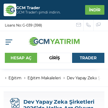
GCM Trader
İNDİR
GCM Trader’ı şimdi indirin.
Lisans No: G-039 (398)
HESAP AÇ
GİRİŞ
TRADER
Eğitim
Eğitim Makaleleri
Dev Yapay Zeka Şirket
Hesap numaranız
Şifreniz
Dev Yapay Zeka Şirketleri
2026’da Halka Arz Oluyor