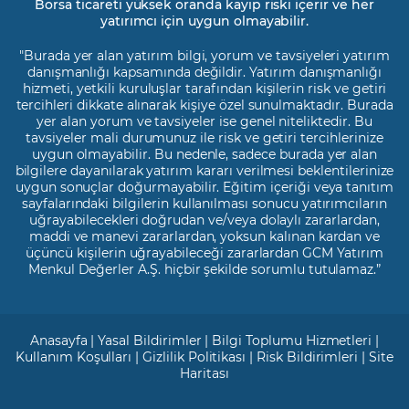
Borsa ticareti yüksek oranda kayıp riski içerir ve her
yatırımcı için uygun olmayabilir.
"Burada yer alan yatırım bilgi, yorum ve tavsiyeleri yatırım
danışmanlığı kapsamında değildir. Yatırım danışmanlığı
hizmeti, yetkili kuruluşlar tarafından kişilerin risk ve getiri
tercihleri dikkate alınarak kişiye özel sunulmaktadır. Burada
yer alan yorum ve tavsiyeler ise genel niteliktedir. Bu
tavsiyeler mali durumunuz ile risk ve getiri tercihlerinize
uygun olmayabilir. Bu nedenle, sadece burada yer alan
bilgilere dayanılarak yatırım kararı verilmesi beklentilerinize
uygun sonuçlar doğurmayabilir. Eğitim içeriği veya tanıtım
sayfalarındaki bilgilerin kullanılması sonucu yatırımcıların
uğrayabilecekleri doğrudan ve/veya dolaylı zararlardan,
maddi ve manevi zararlardan, yoksun kalınan kardan ve
üçüncü kişilerin uğrayabileceği zararlardan GCM Yatırım
Menkul Değerler A.Ş. hiçbir şekilde sorumlu tutulamaz.”
Anasayfa
|
Yasal Bildirimler
|
Bilgi Toplumu Hizmetleri
|
Kullanım Koşulları
|
Gizlilik Politikası
|
Risk Bildirimleri
|
Site
Haritası