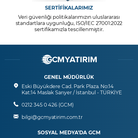
SERTİFİKALARIMIZ
Veri güvenliği politikalarımızın uluslararası
standartlara uygunluğu, ISO/IEC 27001:2022
sertifikamızla tescillenmiştir.
GENEL MÜDÜRLÜK
Eski Büyükdere Cad. Park Plaza. No:14
Kat:14 Maslak Sarıyer / İstanbul - TÜRKİYE
0212 345 0 426 (GCM)
bilgi@gcmyatirim.com.tr
SOSYAL MEDYA’DA GCM