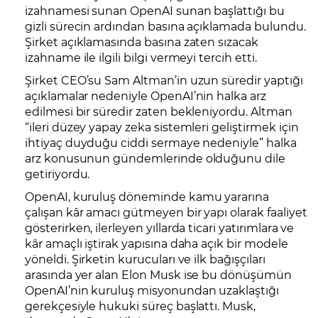
izahnamesi sunan OpenAI sunan başlattığı bu
gizli sürecin ardından basına açıklamada bulundu.
Şirket açıklamasında basına zaten sızacak
izahname ile ilgili bilgi vermeyi tercih etti.
Şirket CEO’su Sam Altman’in uzun süredir yaptığı
açıklamalar nedeniyle OpenAI’nin halka arz
edilmesi bir süredir zaten bekleniyordu. Altman
“ileri düzey yapay zeka sistemleri geliştirmek için
ihtiyaç duyduğu ciddi sermaye nedeniyle” halka
arz konusunun gündemlerinde olduğunu dile
getiriyordu.
OpenAI, kuruluş döneminde kamu yararına
çalışan kâr amacı gütmeyen bir yapı olarak faaliyet
gösterirken, ilerleyen yıllarda ticari yatırımlara ve
kâr amaçlı iştirak yapısına daha açık bir modele
yöneldi. Şirketin kurucuları ve ilk bağışçıları
arasında yer alan Elon Musk ise bu dönüşümün
OpenAI’nin kuruluş misyonundan uzaklaştığı
gerekçesiyle hukuki süreç başlattı. Musk,