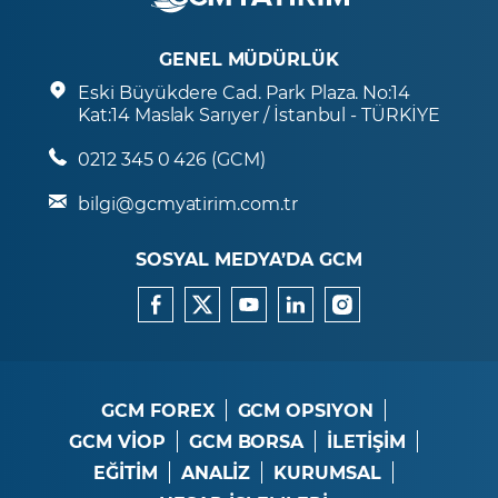
GENEL MÜDÜRLÜK
Eski Büyükdere Cad. Park Plaza. No:14
Kat:14 Maslak Sarıyer / İstanbul - TÜRKİYE
0212 345 0 426 (GCM)
bilgi@gcmyatirim.com.tr
SOSYAL MEDYA’DA GCM
GCM FOREX
GCM OPSIYON
GCM VİOP
GCM BORSA
İLETİŞİM
EĞİTİM
ANALİZ
KURUMSAL