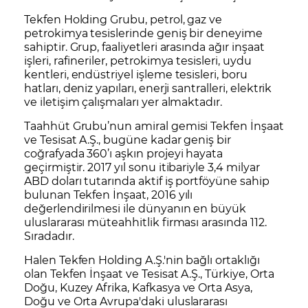
Tekfen Holding Grubu, petrol, gaz ve
petrokimya tesislerinde geniş bir deneyime
sahiptir. Grup, faaliyetleri arasında ağır inşaat
işleri, rafineriler, petrokimya tesisleri, uydu
kentleri, endüstriyel işleme tesisleri, boru
hatları, deniz yapıları, enerji santralleri, elektrik
ve iletişim çalışmaları yer almaktadır.
Taahhüt Grubu’nun amiral gemisi Tekfen İnşaat
ve Tesisat A.Ş., bugüne kadar geniş bir
coğrafyada 360’ı aşkın projeyi hayata
geçirmiştir. 2017 yıl sonu itibariyle 3,4 milyar
ABD doları tutarında aktif iş portföyüne sahip
bulunan Tekfen İnşaat, 2016 yılı
değerlendirilmesi ile dünyanın en büyük
uluslararası müteahhitlik firması arasında 112.
Sıradadır.
Halen Tekfen Holding A.Ş.'nin bağlı ortaklığı
olan Tekfen İnşaat ve Tesisat A.Ş., Türkiye, Orta
Doğu, Kuzey Afrika, Kafkasya ve Orta Asya,
Doğu ve Orta Avrupa'daki uluslararası