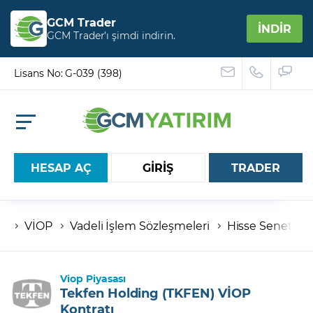
GCM Trader
İNDİR
GCM Trader’ı şimdi indirin.
Lisans No: G-039 (398)
HESAP AÇ
GİRİŞ
TRADER
VİOP
Vadeli İşlem Sözleşmeleri
Hisse Senetleri
Hesap numaranız
Şifreniz
Viop Piyasası
Tekfen Holding (TKFEN) VİOP
Kontratı