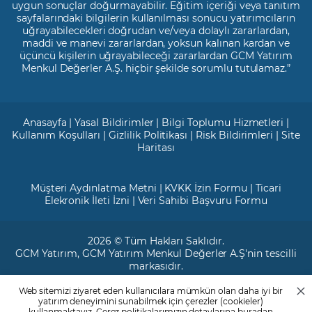
uygun sonuçlar doğurmayabilir. Eğitim içeriği veya tanıtım
sayfalarındaki bilgilerin kullanılması sonucu yatırımcıların
uğrayabilecekleri doğrudan ve/veya dolaylı zararlardan,
maddi ve manevi zararlardan, yoksun kalınan kardan ve
üçüncü kişilerin uğrayabileceği zararlardan GCM Yatırım
Menkul Değerler A.Ş. hiçbir şekilde sorumlu tutulamaz.”
Anasayfa
|
Yasal Bildirimler
|
Bilgi Toplumu Hizmetleri
|
Kullanım Koşulları
|
Gizlilik Politikası
|
Risk Bildirimleri
|
Site
Haritası
Müşteri Aydınlatma Metni
|
KVKK İzin Formu
|
Ticari
Elekronik İleti İzni
|
Veri Sahibi Başvuru Formu
2026 © Tüm Hakları Saklıdır.
GCM Yatırım
, GCM Yatırım Menkul Değerler A.Ş'nin tescilli
markasıdır.
Web sitemizi ziyaret eden kullanıcılara mümkün olan daha iyi bir
Ticari Sicil No: 799649
yatırım deneyimini sunabilmek için çerezler (cookieler)
Maslak V.D. : 3890707820
kullanmaktayız. Çerez politikalarımızın detaylarına
buradan