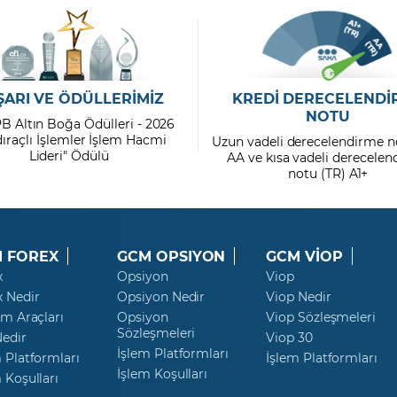
ŞARI VE ÖDÜLLERİMİZ
KREDİ DERECELENDİ
NOTU
PB Altın Boğa Ödülleri - 2026
dıraçlı İşlemler İşlem Hacmi
Uzun vadeli derecelendirme n
Lideri" Ödülü
AA ve kısa vadeli derecele
notu (TR) A1+
 FOREX
GCM OPSIYON
GCM VİOP
x
Opsiyon
Viop
x Nedir
Opsiyon Nedir
Viop Nedir
ım Araçları
Opsiyon
Viop Sözleşmeleri
Sözleşmeleri
Nedir
Viop 30
İşlem Platformları
 Platformları
İşlem Platformları
İşlem Koşulları
 Koşulları