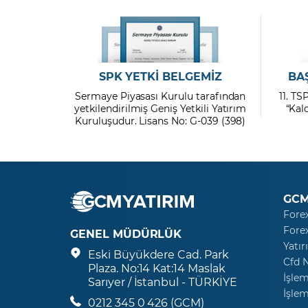
SPK YETKİ BELGEMİZ
BA
Sermaye Piyasası Kurulu tarafından
11. TS
yetkilendirilmiş Geniş Yetkili Yatırım
“Kal
Kuruluşudur. Lisans No: G-039 (398)
GCM
Fore
Fore
GENEL MÜDÜRLÜK
Yatır
Eski Büyükdere Cad. Park
Cfd 
Plaza. No:14 Kat:14 Maslak
İşlem
Sarıyer / İstanbul - TÜRKİYE
İşlem
0212 345 0 426 (GCM)