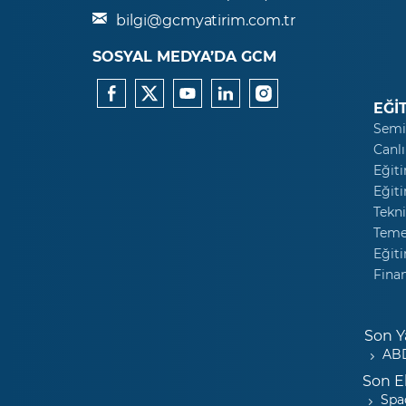
bilgi@gcmyatirim.com.tr
SOSYAL MEDYA’DA GCM
EĞİ
Semi
Canlı
Eğiti
Eğiti
Tekni
Temel
Eğiti
Fina
Son Y
ABD
Son E
Spa