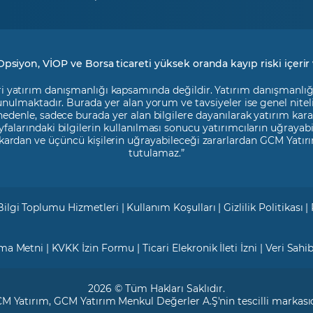
Opsiyon, VİOP ve Borsa ticareti yüksek oranda kayıp riski içerir 
i yatırım danışmanlığı kapsamında değildir. Yatırım danışmanlığı h
 sunulmaktadır. Burada yer alan yorum ve tavsiyeler ise genel nite
 nedenle, sadece burada yer alan bilgilere dayanılarak yatırım kara
falarındaki bilgilerin kullanılması sonucu yatırımcıların uğrayab
kardan ve üçüncü kişilerin uğrayabileceği zararlardan GCM Yatırı
tutulamaz.”
Bilgi Toplumu Hizmetleri
|
Kullanım Koşulları
|
Gizlilik Politikası
|
tma Metni
|
KVKK İzin Formu
|
Ticari Elekronik İleti İzni
|
Veri Sahi
2026 © Tüm Hakları Saklıdır.
M Yatırım
, GCM Yatırım Menkul Değerler A.Ş'nin tescilli markasıd