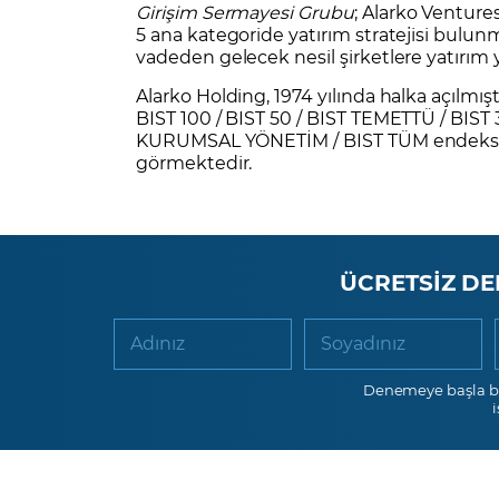
Girişim Sermayesi Grubu
; Alarko Ventures
5 ana kategoride yatırım stratejisi bulun
vadeden gelecek nesil şirketlere yatırım
Alarko Holding, 1974 yılında halka açılmış
BIST 100 / BIST 50 / BIST TEMETTÜ / BIST
KURUMSAL YÖNETİM / BIST TÜM endeksleri
görmektedir.
ÜCRETSİZ DE
Adınız
Soyadınız
Denemeye başla b