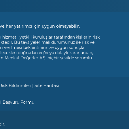
Kontratı
Astor Enerji A.Ş. VİOP Kontratı
ve her yatırımcı için uygun olmayabilir.
Aksa Enerji Üretim A.Ş. VİOP
Kontratı
izmeti, yetkili kuruluşlar tarafından kişilerin risk
liktedir. Bu tavsiyeler mali durumunuz ile risk ve
Alarko Holding A.Ş. VİOP
rı verilmesi beklentilerinize uygun sonuçlar
Kontratı
ilecekleri doğrudan ve/veya dolaylı zararlardan,
m Menkul Değerler A.Ş. hiçbir şekilde sorumlu
Kontrolmatik Teknoloji Enerji
ve Mühendislik A.Ş. VİOP
Kontratı
Risk Bildirimleri
|
Site Haritası
Doğuş Otomotiv Servis ve
Ticaret A.Ş. VİOP Kontratı
bi Başvuru Formu
Çimsa Çimento Sanayi ve
Ticaret A.Ş. VİOP Kontratı
ır.