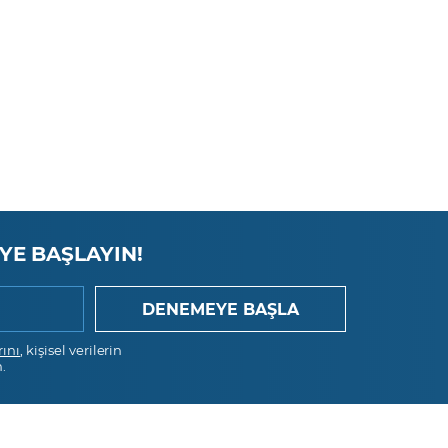
VİOP Kontratı
H.Ö. Sabancı Holding A.Ş. VİOP
Kontratı
Sasa Polyester Sanayi A.Ş.
VİOP Kontratı
Türkiye Şişe ve Cam
Fabrikaları A.Ş. VİOP Kontratı
Şok Marketler Ticaret A.Ş.
VİOP Kontratı
YE BAŞLAYIN!
TAV Havalimanları Holding
VİOP Kontratı
Turkcell İletişim Hizmetleri
rını
, kişisel verilerin
A.Ş. VİOP Kontratı
.
Türk Hava Yolları A.O. VİOP
Kontratı