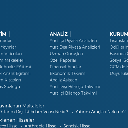
TİM
ANALİZ
KURUM
nerler
Yurt İçi Piyasa Analizleri
Lisanslar
 Yayınlar
Yurt Dışı Piyasa Analizleri
Ödülleri
m Videoları
Uzman Görüşleri
Basında
m Makaleleri
Özel Raporlar
Sosyal S
k Analiz Eğitimi
Finansal Araçlar
GCM’de K
 Analiz Eğitimi
Ekonomik Takvim
Duyurula
m Kitapları
Analiz Asistan
ns Sözlüğü
Yurt Dışı Bilanço Takvimi
Yurt İçi Bilanço Takvimi
ayınlanan Makaleler
 Tarım Dışı İstihdam Verisi Nedir?
Yatırım Araçları Nelerdir?
klenen Hisseler
cex Hisse
Anthropic Hisse
Sandisk Hisse