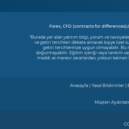
Forex, CFD (contracts for differences),
"Burada yer alan yatırım bilgi, yorum ve tavsiyeler
ve getiri tercihleri dikkate alınarak kişiye özel
getiri tercihlerinize uygun olmayabilir. Bu
doğurmayabilir. Eğitim içeriği veya tanıtım say
maddi ve manevi zararlardan, yoksun kalınan 
Anasayfa
|
Yasal Bildirimler
|
Müşteri Aydınla
GC