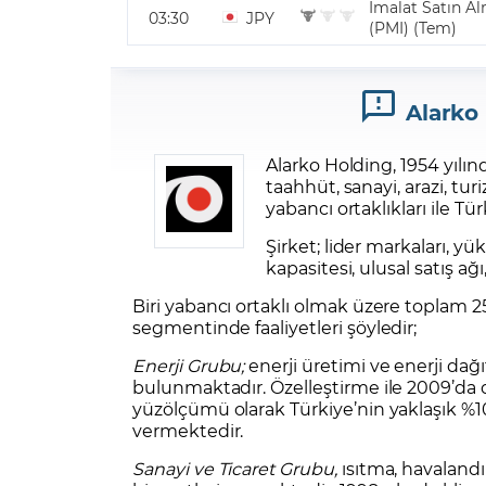
Alarko
Alarko Holding
, 1954 yılı
taahhüt, sanayi, arazi, tur
yabancı ortaklıkları ile Tü
Şirket; lider markaları, y
kapasitesi, ulusal satış ağı
Biri yabancı ortaklı olmak üzere toplam 25
segmentinde faaliyetleri şöyledir;
Enerji Grubu;
enerji üretimi ve enerji dağıt
bulunmaktadır. Özelleştirme ile 2009’da
yüzölçümü olarak Türkiye’nin yaklaşık %1
vermektedir.
Sanayi ve Ticaret Grubu,
ısıtma, havalandı