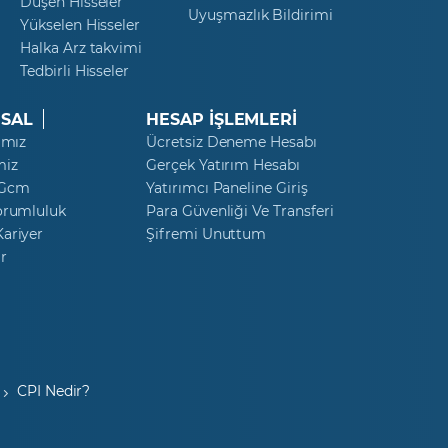
Düşen Hisseler
Uyuşmazlık Bildirimi
VİOP Kontratı
Yükselen Hisseler
Halka Arz takvimi
Anadolu Efes Biracılık ve Malt
Tedbirli Hisseler
Sanayii A.Ş. VİOP Kontratı
SAL
HESAP İŞLEMLERİ
EİS Eczacibaşi İlaç Sınai Ve
Finansal Yatırımlar Sanayi Ve
ımız
Ücretsiz Deneme Hesabı
Ticaret A.Ş. VİOP Kontratı
miz
Gerçek Yatırım Hesabı
 Gcm
Yatırımcı Paneline Giriş
Hektaş Ticaret T.A.Ş. VİOP
orumluluk
Para Güvenliği Ve Transferi
Kontratı
ariyer
Şifremi Unuttum
r
İş Gayrimenkul Yatırım
Ortaklığı A.Ş. VİOP Kontratı
Karsan Otomotiv Sanayi ve
Ticaret A.Ş. VİOP Kontratı
Odaş Elektrik Üretim Sanayi
CPI Nedir?
Ticaret A.Ş. VİOP Kontratı
Şekerbank T.A.Ş. VİOP