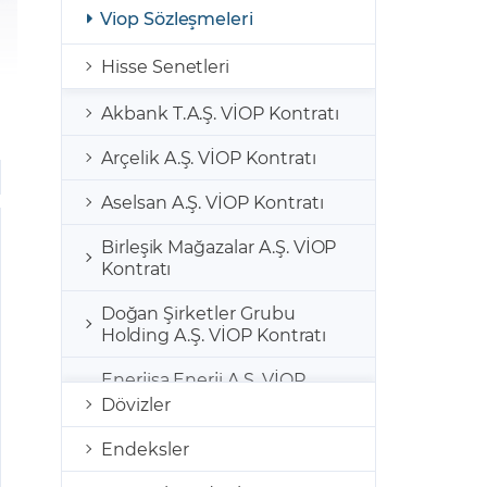
şulları
Yasal Bildirimler
Viop Sözleşmeleri
Finansal Araçlar
Hisse Senetleri
GCM Borsa Trader Eğitim Videoları
Akbank T.A.Ş. VİOP Kontratı
Arçelik A.Ş. VİOP Kontratı
Aselsan A.Ş. VİOP Kontratı
Birleşik Mağazalar A.Ş. VİOP
Kontratı
Doğan Şirketler Grubu
Holding A.Ş. VİOP Kontratı
Enerjisa Enerji A.Ş. VİOP
Kontratı
Dövizler
Emlak Konut Gayrimenkul
Endeksler
Yatırım Ortaklığı A.Ş. VİOP