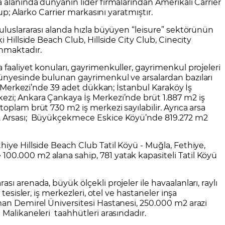
a alanında dünyanın lider firmalarından Amerikalı Carrier
rup; Alarko Carrier markasını yaratmıştır.
e uluslararası alanda hızla büyüyen “leisure” sektörünün
i Hillside Beach Club, Hillside City Club, Cinecity
unmaktadır.
 faaliyet konuları, gayrimenkuller, gayrimenkul projeleri
bünyesinde bulunan gayrimenkul ve arsalardan bazıları
riş Merkezi’nde 39 adet dükkan; İstanbul Karaköy İş
ezi; Ankara Çankaya İş Merkezi’nde brüt 1.887 m2 iş
oplam brüt 730 m2 iş merkezi sayılabilir. Ayrıca arsa
m2 Arsası; Büyükçekmece Eskice Köyü’nde 819.272 m2
hiye Hillside Beach Club Tatil Köyü - Muğla, Fethiye,
00.000 m2 alana sahip, 781 yatak kapasiteli Tatil Köyü
ası arenada, büyük ölçekli projeler ile havaalanları, raylı
 tesisler, iş merkezleri, otel ve hastaneler inşa
man Demirel Üniversitesi Hastanesi, 250.000 m2 arazi
 Malikaneleri taahhütleri arasındadır.