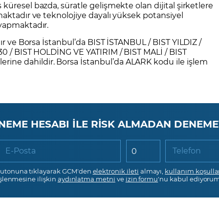
 küresel bazda, süratle gelişmekte olan dijital şirketlere
maktadır ve teknolojiye dayalı yüksek potansiyel
 yapmaktadır.
tır ve Borsa İstanbul’da BIST İSTANBUL / BIST YILDIZ /
 30 / BIST HOLDİNG VE YATIRIM / BIST MALİ / BIST
ne dahildir. Borsa İstanbul’da ALARK kodu ile işlem
NEME HESABI İLE RİSK ALMADAN DENEME
E-Posta
Telefon
utonuna tıklayarak GCM'den
elektronik ileti
almayı,
kullanım koşulla
işlenmesine ilişkin
aydınlatma metni
ve
izin formu
'nu kabul ediyorum