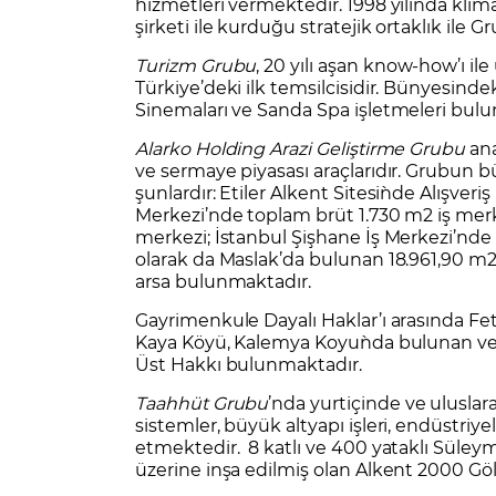
hizmetleri vermektedir. 1998 yılında klim
şirketi ile kurduğu stratejik ortaklık ile G
Turizm Grubu
, 20 yılı aşan know-how’ı il
Türkiye’deki ilk temsilcisidir. Bünyesindek
Sinemaları ve Sanda Spa işletmeleri bul
Alarko Holding Arazi Geliştirme Grubu
ana
ve sermaye piyasası araçlarıdır. Grubun 
şunlardır: Etiler Alkent Sitesi`nde Alışve
Merkezi’nde toplam brüt 1.730 m2 iş merk
merkezi; İstanbul Şişhane İş Merkezi’nde t
olarak da Maslak’da bulunan 18.961,90 
arsa bulunmaktadır.
Gayrimenkule Dayalı Haklar’ı arasında Fet
Kaya Köyü, Kalemya Koyu`nda bulunan ve 1
Üst Hakkı bulunmaktadır.
Taahhüt Grubu
’nda yurtiçinde ve uluslarar
sistemler, büyük altyapı işleri, endüstriyel
etmektedir. 8 katlı ve 400 yataklı Süley
üzerine inşa edilmiş olan Alkent 2000 Göl