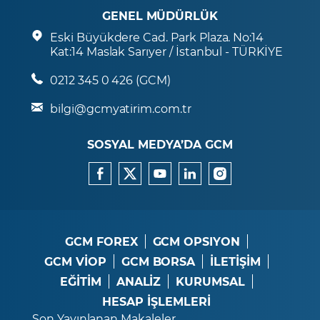
GENEL MÜDÜRLÜK
Eski Büyükdere Cad. Park Plaza. No:14
Kat:14 Maslak Sarıyer / İstanbul - TÜRKİYE
0212 345 0 426 (GCM)
bilgi@gcmyatirim.com.tr
SOSYAL MEDYA’DA GCM
GCM FOREX
GCM OPSIYON
GCM VİOP
GCM BORSA
İLETİŞİM
EĞİTİM
ANALİZ
KURUMSAL
HESAP İŞLEMLERİ
Son Yayınlanan Makaleler