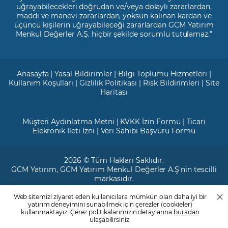
uğrayabilecekleri doğrudan ve/veya dolaylı zararlardan,
maddi ve manevi zararlardan, yoksun kalınan kardan ve
üçüncü kişilerin uğrayabileceği zararlardan GCM Yatırım
Menkul Değerler A.Ş. hiçbir şekilde sorumlu tutulamaz.”
Anasayfa
|
Yasal Bildirimler
|
Bilgi Toplumu Hizmetleri
|
Kullanım Koşulları
|
Gizlilik Politikası
|
Risk Bildirimleri
|
Site
Haritası
Müşteri Aydınlatma Metni
|
KVKK İzin Formu
|
Ticari
Elekronik İleti İzni
|
Veri Sahibi Başvuru Formu
2026 © Tüm Hakları Saklıdır.
GCM Yatırım
, GCM Yatırım Menkul Değerler A.Ş'nin tescilli
markasıdır.
Web sitemizi ziyaret eden kullanıcılara mümkün olan daha iyi bir
Ticari Sicil No: 799649
yatırım deneyimini sunabilmek için çerezler (cookieler)
Maslak V.D. : 3890707820
kullanmaktayız. Çerez politikalarımızın detaylarına
buradan
Mersis No: 0389070782000015
ulaşabilirsiniz.