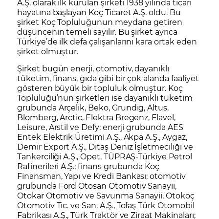
A.Ş. olarak ilk kurulan şirketi 1938 yılında ticari
hayatına başlayan Koç Ticaret A.Ş. oldu. Bu
şirket Koç Topluluğunun meydana getiren
düşüncenin temeli sayılır. Bu şirket ayrıca
Türkiye’de ilk defa çalışanlarını kara ortak eden
şirket olmuştur.
Şirket bugün enerji, otomotiv, dayanıklı
tüketim, finans, gıda gibi bir çok alanda faaliyet
gösteren büyük bir topluluk olmuştur. Koç
Topluluğu’nun şirketleri ise dayanıklı tüketim
grubunda Arçelik, Beko, Grundig, Altus,
Blomberg, Arctic, Elektra Bregenz, Flavel,
Leisure, Arstil ve Defy; enerji grubunda AES
Entek Elektrik Üretimi A.Ş., Akpa A.Ş., Aygaz,
Demir Export A.Ş., Ditaş Deniz İşletmeciliği ve
Tankerciliği A.Ş., Opet, TÜPRAŞ-Türkiye Petrol
Rafinerileri A.Ş.; finans grubunda Koç
Finansman, Yapı ve Kredi Bankası; otomotiv
grubunda Ford Otosan Otomotiv Sanayii,
Otokar Otomotiv ve Savunma Sanayii, Otokoç
Otomotiv Tic. ve San. A.Ş., Tofaş Türk Otomobil
Fabrikası A.Ş., Türk Traktör ve Ziraat Makinaları;