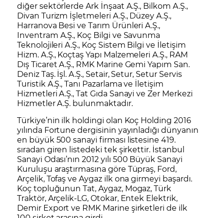
diğer sektörlerde Ark İnşaat A.Ş., Bilkom A.Ş.,
Divan Turizm İşletmeleri A.Ş., Düzey A.Ş.,
Harranova Besi ve Tarım Ürünleri A.Ş.,
Inventram A.Ş., Koç Bilgi ve Savunma
Teknolojileri A.Ş., Koç Sistem Bilgi ve İletişim
Hizm. A.Ş., Koçtaş Yapı Malzemeleri A.Ş., RAM
Dış Ticaret A.Ş., RMK Marine Gemi Yapım San.
Deniz Taş. İşl. A.Ş., Setair, Setur, Setur Servis
Turistik A.Ş., Tanı Pazarlama ve İletişim
Hizmetleri A.Ş., Tat Gıda Sanayi ve Zer Merkezi
Hizmetler A.Ş. bulunmaktadır.
Türkiye’nin ilk holdingi olan
Koç Holding
2016
yılında Fortune dergisinin yayınladığı dünyanın
en büyük 500 sanayi firması listesine 419.
sıradan giren listedeki tek şirkettir. İstanbul
Sanayi Odası’nın 2012 yılı 500 Büyük Sanayi
Kuruluşu araştırmasına göre Tüpraş, Ford,
Arçelik, Tofaş ve Aygaz ilk ona girmeyi başardı.
Koç topluğunun Tat, Aygaz, Mogaz, Türk
Traktör, Arçelik-LG, Otokar, Entek Elektrik,
Demir Export ve RMK Marine şirketleri de ilk
100 şirket arasına girdi.