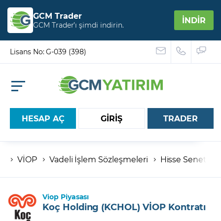
GCM Trader
İNDİR
GCM Trader’ı şimdi indirin.
Lisans No: G-039 (398)
HESAP AÇ
GİRİŞ
TRADER
VİOP
Vadeli İşlem Sözleşmeleri
Hisse Senetleri
Hesap numaranız
Şifreniz
Viop Piyasası
Koç Holding (KCHOL) VİOP Kontratı