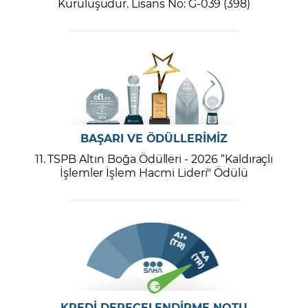
Kuruluşudur. Lisans No: G-039 (398)
BAŞARI VE ÖDÜLLERİMİZ
11. TSPB Altın Boğa Ödülleri - 2026 “Kaldıraçlı
İşlemler İşlem Hacmi Lideri" Ödülü
KREDİ DERECELENDİRME NOTU