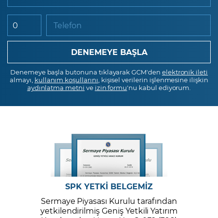
Telefon
Denemeye başla butonuna tıklayarak GCM'den
elektronik ileti
almayı,
kullanım koşullarını
, kişisel verilerin işlenmesine ilişkin
aydınlatma metni
ve
izin formu
'nu kabul ediyorum.
SPK YETKİ BELGEMİZ
Sermaye Piyasası Kurulu tarafından
yetkilendirilmiş Geniş Yetkili Yatırım