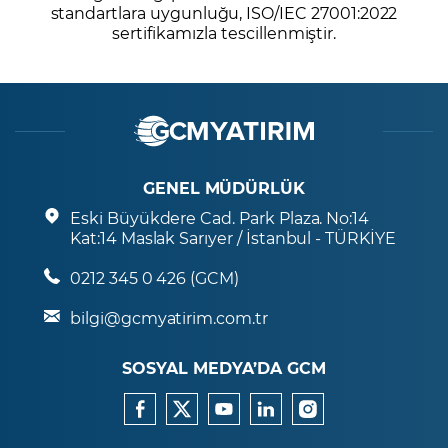
standartlara uygunluğu, ISO/IEC 27001:2022
sertifikamızla tescillenmiştir.
GENEL MÜDÜRLÜK
Eski Büyükdere Cad. Park Plaza. No:14
Kat:14 Maslak Sarıyer / İstanbul - TÜRKİYE
0212 345 0 426 (GCM)
bilgi@gcmyatirim.com.tr
SOSYAL MEDYA’DA GCM