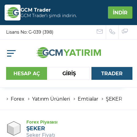
GCM Trader
İNDİR
GCM Trader’ı şimdi indirin.
Lisans No: G-039 (398)
HESAP AÇ
GİRİŞ
TRADER
Forex
Yatırım Ürünleri
Emtialar
ŞEKER
Hesap numaranız
Şifreniz
Forex Piyasası
ŞEKER
Şeker Fiyatı