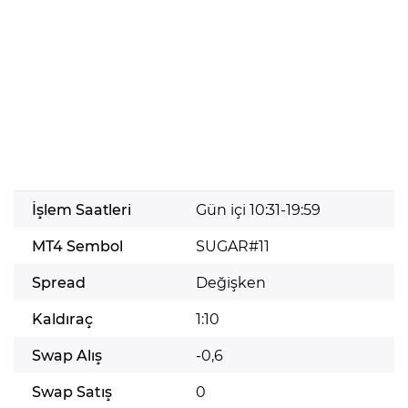
İşlem Saatleri
Gün içi 10:31-19:59
MT4 Sembol
SUGAR#11
Spread
Değişken
Kaldıraç
1:10
Swap Alış
-0,6
Swap Satış
0