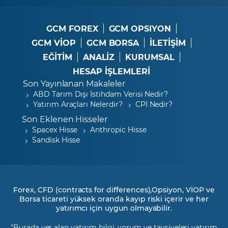
GCM FOREX
GCM OPSIYON
GCM VİOP
GCM BORSA
İLETİŞİM
EĞİTİM
ANALİZ
KURUMSAL
HESAP İŞLEMLERİ
Son Yayınlanan Makaleler
ABD Tarım Dışı İstihdam Verisi Nedir?
Yatırım Araçları Nelerdir?
CPI Nedir?
Son Eklenen Hisseler
Spacex Hisse
Anthropic Hisse
Sandisk Hisse
Forex, CFD (contracts for differences),Opsiyon, VİOP ve
Borsa ticareti yüksek oranda kayıp riski içerir ve her
yatırımcı için uygun olmayabilir.
"Burada yer alan yatırım bilgi, yorum ve tavsiyeleri yatırım