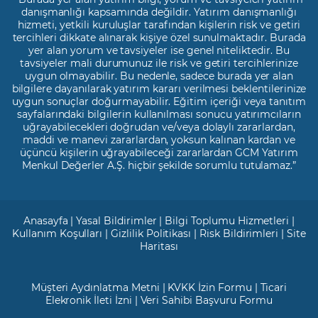
danışmanlığı kapsamında değildir. Yatırım danışmanlığı
hizmeti, yetkili kuruluşlar tarafından kişilerin risk ve getiri
tercihleri dikkate alınarak kişiye özel sunulmaktadır. Burada
yer alan yorum ve tavsiyeler ise genel niteliktedir. Bu
tavsiyeler mali durumunuz ile risk ve getiri tercihlerinize
uygun olmayabilir. Bu nedenle, sadece burada yer alan
bilgilere dayanılarak yatırım kararı verilmesi beklentilerinize
uygun sonuçlar doğurmayabilir. Eğitim içeriği veya tanıtım
sayfalarındaki bilgilerin kullanılması sonucu yatırımcıların
uğrayabilecekleri doğrudan ve/veya dolaylı zararlardan,
maddi ve manevi zararlardan, yoksun kalınan kardan ve
üçüncü kişilerin uğrayabileceği zararlardan GCM Yatırım
Menkul Değerler A.Ş. hiçbir şekilde sorumlu tutulamaz.”
Anasayfa
|
Yasal Bildirimler
|
Bilgi Toplumu Hizmetleri
|
Kullanım Koşulları
|
Gizlilik Politikası
|
Risk Bildirimleri
|
Site
Haritası
Müşteri Aydınlatma Metni
|
KVKK İzin Formu
|
Ticari
Elekronik İleti İzni
|
Veri Sahibi Başvuru Formu