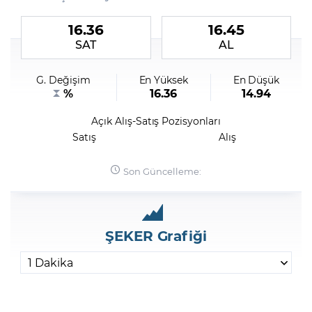
16.36
16.45
Şifremi Unuttum
SAT
AL
G. Değişim
En Yüksek
En Düşük
%
16.36
14.94
Açık Alış-Satış Pozisyonları
Satış
Alış
Son Güncelleme:
ŞEKER Grafiği