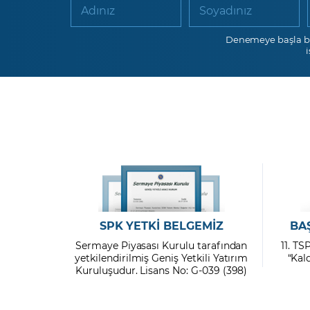
Adınız
Soyadınız
Denemeye başla b
SPK YETKİ BELGEMİZ
BA
Sermaye Piyasası Kurulu tarafından
11. TS
yetkilendirilmiş Geniş Yetkili Yatırım
“Kal
Kuruluşudur. Lisans No: G-039 (398)