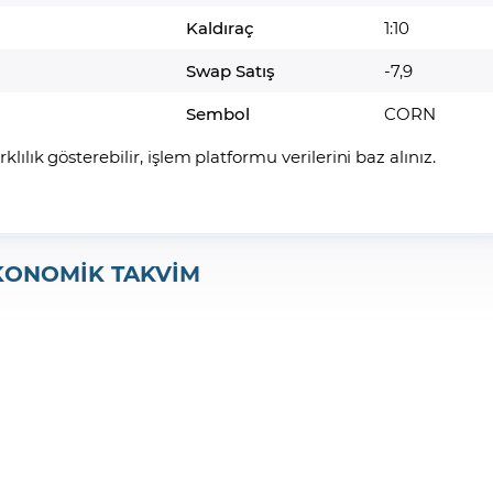
Kaldıraç
1:10
Swap Satış
-7,9
Sembol
CORN
arklılık gösterebilir, işlem platformu verilerini baz alınız.
KONOMİK TAKVİM