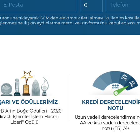
E-Posta
Telefon
utonuna tıklayarak GCM'den
elektronik ileti
almayı,
kullanım koşulla
işlenmesine ilişkin
aydınlatma metni
ve
izin formu
'nu kabul ediyorum
ŞARI VE ÖDÜLLERİMİZ
KREDİ DERECELENDİ
NOTU
PB Altın Boğa Ödülleri - 2026
dıraçlı İşlemler İşlem Hacmi
Uzun vadeli derecelendirme n
Lideri" Ödülü
AA ve kısa vadeli derecele
notu (TR) A1+