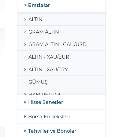
şulları
Yasal Bildirimler
Emtialar
Finansal Araçlar
ALTIN
GCM Borsa Trader Eğitim Videoları
GRAM ALTIN
GRAM ALTIN - GAU/USD
ALTIN - XAU/EUR
ALTIN - XAU/TRY
GÜMÜŞ
HAM PETROL
Hisse Senetleri
PALADYUM
Borsa Endeksleri
BAKIR
Tahviller ve Bonolar
BENZİN