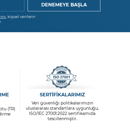
rını
, kişisel verilerin
.
RME
SERTİFİKALARIMIZ
Veri güvenliği politikalarımızın
uluslararası standartlara uygunluğu,
otu (TR)
ISO/IEC 27001:2022 sertifikamızla
ndirme
tescillenmiştir.