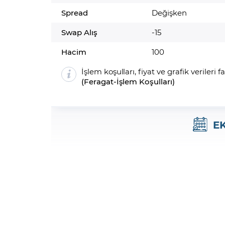
Spread
Değişken
Swap Alış
-15
Hacim
100
İşlem koşulları, fiyat ve grafik verileri f
(
Feragat
-
İşlem Koşulları
)
E