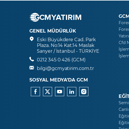
GCM
Fore
Fore
GENEL MÜDÜRLÜK
Yatır
Eski Büyükdere Cad. Park
Cfd 
Plaza. No:14 Kat:14 Maslak
İşlem
Sarıyer / İstanbul - TÜRKİYE
İşlem
0212 345 0 426 (GCM)
bilgi@gcmyatirim.com.tr
SOSYAL MEDYA’DA GCM
EĞİ
Semi
Canlı
Eğiti
Eğiti