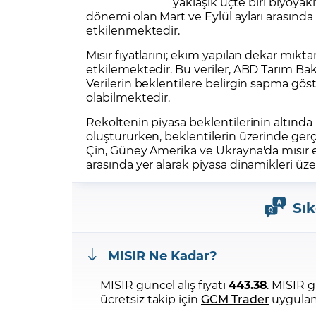
yaklaşık üçte biri biyoyakı
dönemi olan Mart ve Eylül ayları arasınd
etkilenmektedir.
Mısır fiyatlarını; ekim yapılan dekar miktarı
etkilemektedir. Bu veriler, ABD Tarım Bak
Verilerin beklentilere belirgin sapma gös
olabilmektedir.
Rekoltenin piyasa beklentilerinin altında k
oluştururken, beklentilerin üzerinde gerçe
Çin, Güney Amerika ve Ukrayna'da mısır ek
arasında yer alarak piyasa dinamikleri üze
Sık
MISIR Ne Kadar?
MISIR güncel alış fiyatı
443.38
. MISIR g
ücretsiz takip için
GCM Trader
uygulama