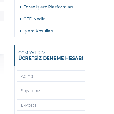
BRENT PETROL
Forex İşlem Platformları
BUĞDAY
CFD Nedir
DOĞAL GAZ
İşlem Koşulları
KALORİFER YAKITI
MISIR
GCM YATIRIM
ÜCRETSİZ DENEME HESABI
PAMUK
PLATİN
Adınız
ŞEKER
SOYA FASULYESİ
Soyadınız
KAKAO
E-Posta
KAHVE