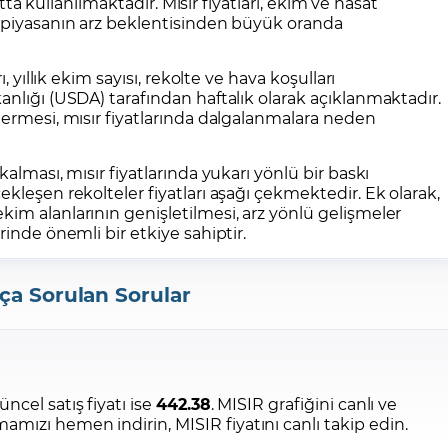
tta kullanılmaktadır. Mısır fiyatları, ekim ve hasat
a piyasanın arz beklentisinden büyük oranda
, yıllık ekim sayısı, rekolte ve hava koşulları
anlığı (USDA) tarafından haftalık olarak açıklanmaktadır.
termesi, mısır fiyatlarında dalgalanmalara neden
alması, mısır fiyatlarında yukarı yönlü bir baskı
kleşen rekolteler fiyatları aşağı çekmektedir. Ek olarak,
im alanlarının genişletilmesi, arz yönlü gelişmeler
rinde önemli bir etkiye sahiptir.
ça Sorulan Sorular
üncel satış fiyatı ise
442.38
. MISIR grafiğini canlı ve
mızı hemen indirin, MISIR fiyatını canlı takip edin.