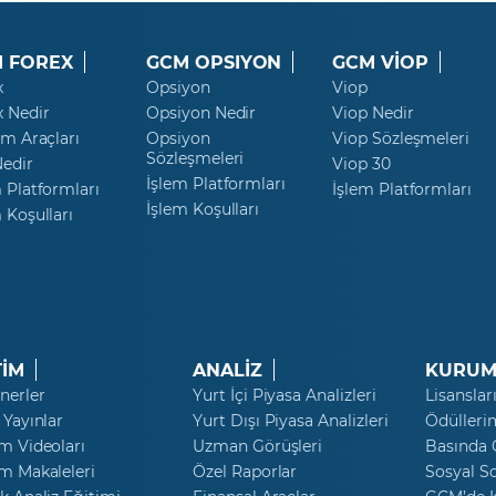
 FOREX
GCM OPSIYON
GCM VİOP
x
Opsiyon
Viop
x Nedir
Opsiyon Nedir
Viop Nedir
ım Araçları
Opsiyon
Viop Sözleşmeleri
Sözleşmeleri
Nedir
Viop 30
İşlem Platformları
 Platformları
İşlem Platformları
İşlem Koşulları
 Koşulları
TİM
ANALİZ
KURUM
nerler
Yurt İçi Piyasa Analizleri
Lisanslar
 Yayınlar
Yurt Dışı Piyasa Analizleri
Ödülleri
m Videoları
Uzman Görüşleri
Basında
m Makaleleri
Özel Raporlar
Sosyal S