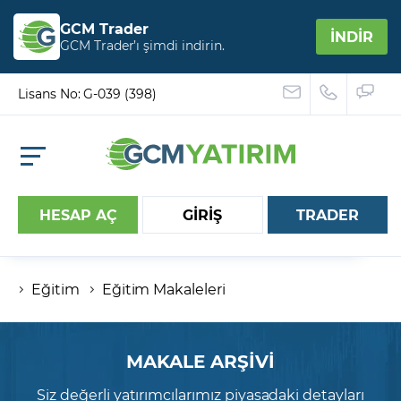
GCM Trader
İNDİR
GCM Trader’ı şimdi indirin.
Lisans No: G-039 (398)
HESAP AÇ
GİRİŞ
TRADER
Eğitim
Eğitim Makaleleri
Hesap numaranız
Şifreniz
MAKALE ARŞİVİ
Siz değerli yatırımcılarımız piyasadaki detayları