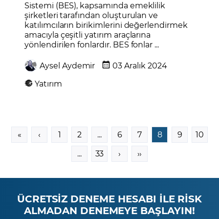
Sistemi (BES), kapsamında emeklilik
şirketleri tarafından oluşturulan ve
katılımcıların birikimlerini değerlendirmek
amacıyla çeşitli yatırım araçlarına
yönlendirilen fonlardır. BES fonlar ...
Aysel Aydemir
03 Aralık 2024
Yatırım
«
‹
1
2
...
6
7
8
9
10
...
33
›
››
ÜCRETSİZ DENEME HESABI İLE RİSK
ALMADAN DENEMEYE BAŞLAYIN!