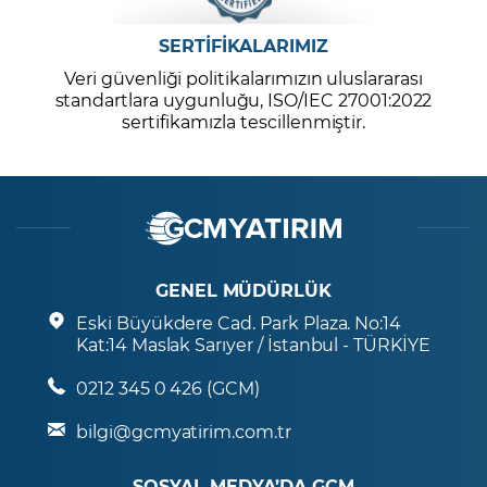
SERTİFİKALARIMIZ
Veri güvenliği politikalarımızın uluslararası
standartlara uygunluğu, ISO/IEC 27001:2022
sertifikamızla tescillenmiştir.
GENEL MÜDÜRLÜK
Eski Büyükdere Cad. Park Plaza. No:14
Kat:14 Maslak Sarıyer / İstanbul - TÜRKİYE
0212 345 0 426 (GCM)
bilgi@gcmyatirim.com.tr
SOSYAL MEDYA’DA GCM