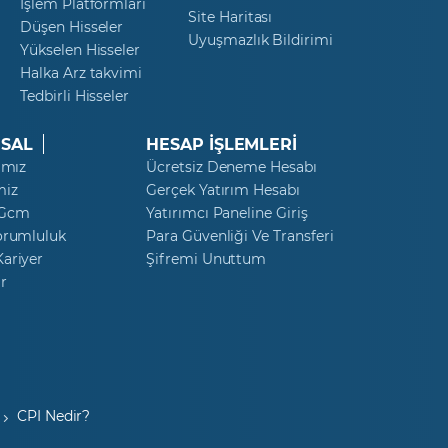
İşlem Platformları
Site Haritası
Düşen Hisseler
Uyuşmazlık Bildirimi
Yükselen Hisseler
Halka Arz takvimi
Tedbirli Hisseler
SAL
HESAP İŞLEMLERİ
ımız
Ücretsiz Deneme Hesabı
miz
Gerçek Yatırım Hesabı
 Gcm
Yatırımcı Paneline Giriş
orumluluk
Para Güvenliği Ve Transferi
ariyer
Şifremi Unuttum
r
CPI Nedir?