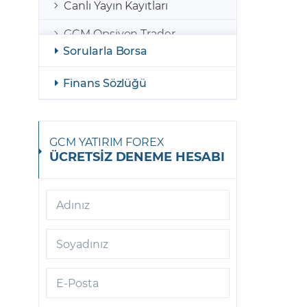
Canlı Yayın Kayıtları
GCM Opsiyon Trader
Sorularla Borsa
GCM Opsiyon MetaTrader 5
Finans Sözlüğü
GCM Opsiyon Meta Trader 5
Android
GCM Borsa Trader
GCM YATIRIM FOREX
ÜCRETSİZ DENEME HESABI
GCM Borsa Trader Mobil
GCM Opsiyon Meta Trader 5
iOS
Adınız
GCM Trader
Soyadınız
GCM Meta Trader4
E-Posta
GCM Trader Mobile