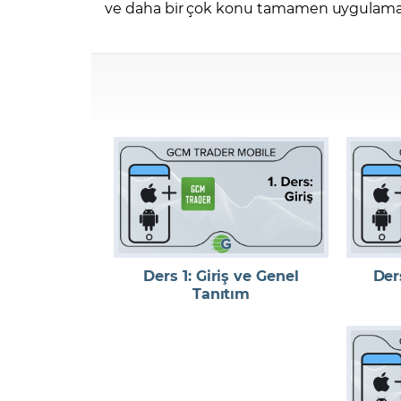
Zarar Olasılığınız
Forex Nedir?
ve daha bir çok konu tamamen uygulamalı
İŞLEM PLATFORMLARI
Yurt Dışı Bilanço Takvimi
Yurt İçi
Sorularla Borsa
Finans Sözlüğü
Yasal Bildirimler
Para Güvenliği ve
Borsa Nedir
Model Portföy
S
GCM Trader Eğitim Videoları
GCM 
Ders 1: Giriş ve Genel
Der
Tanıtım