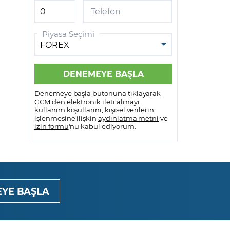
GCM VİOP MetaTrader 5
Telefon
GCM VİOP Meta Trader 5
Piyasa Seçimi
Android
GCM VİOP Meta Trader 5 IOS
Denemeye başla butonuna tıklayarak
GCM'den
elektronik ileti
almayı,
kullanım koşullarını
, kişisel verilerin
işlenmesine ilişkin
aydınlatma metni
ve
izin formu
'nu kabul ediyorum.
YE BAŞLA