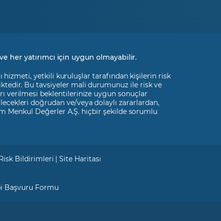
ve her yatırımcı için uygun olmayabilir.
izmeti, yetkili kuruluşlar tarafından kişilerin risk
liktedir. Bu tavsiyeler mali durumunuz ile risk ve
rı verilmesi beklentilerinize uygun sonuçlar
ilecekleri doğrudan ve/veya dolaylı zararlardan,
m Menkul Değerler A.Ş. hiçbir şekilde sorumlu
Risk Bildirimleri
|
Site Haritası
bi Başvuru Formu