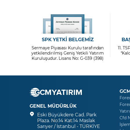
SPK YETKİ BELGEMİZ
BA
Sermaye Piyasası Kurulu tarafından
11. TS
yetkilendirilmiş Geniş Yetkili Yatırım
“Kal
Kuruluşudur. Lisans No: G-039 (398)
GCM
Fore
Fore
GENEL MÜDÜRLÜK
Yatır
Eski Büyükdere Cad. Park
Cfd 
Plaza. No:14 Kat:14 Maslak
İşlem
Sarıyer / İstanbul - TÜRKİYE