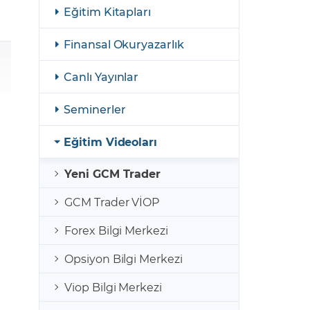
şulları
Yasal Bildirimler
Eğitim Kitapları
Finansal Araçlar
Finansal Okuryazarlık
GCM Borsa Trader Eğitim Videoları
Canlı Yayınlar
Seminerler
Eğitim Videoları
Yeni GCM Trader
GCM Trader VİOP
Forex Bilgi Merkezi
Opsiyon Bilgi Merkezi
Viop Bilgi Merkezi