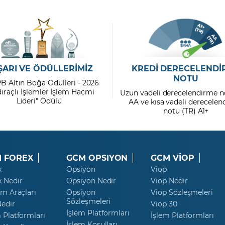
ŞARI VE ÖDÜLLERİMİZ
KREDİ DERECELENDİ
NOTU
PB Altın Boğa Ödülleri - 2026
dıraçlı İşlemler İşlem Hacmi
Uzun vadeli derecelendirme n
Lideri" Ödülü
AA ve kısa vadeli derecele
notu (TR) A1+
 FOREX
GCM OPSIYON
GCM VİOP
x
Opsiyon
Viop
x Nedir
Opsiyon Nedir
Viop Nedir
ım Araçları
Opsiyon
Viop Sözleşmeleri
Sözleşmeleri
Nedir
Viop 30
İşlem Platformları
 Platformları
İşlem Platformları
İşlem Koşulları