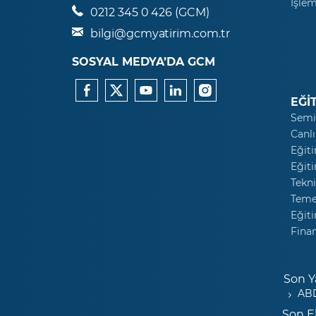
İşlem
0212 345 0 426 (GCM)
bilgi@gcmyatirim.com.tr
SOSYAL MEDYA’DA GCM
EĞİ
Semi
Canlı
Eğiti
Eğiti
Tekni
Temel
Eğiti
Fina
Son Y
ABD
Son E