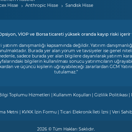
cex Hisse
Anthropic Hisse
Sandisk Hisse
Opsiyon, VİOP ve Borsa ticareti yüksek oranda kayıp riski içerir 
i yatırım danışmanlığı kapsamında değildir. Yatırım danışmanlığı h
 sunulmaktadır. Burada yer alan yorum ve tavsiyeler ise genel nite
 nedenle, sadece burada yer alan bilgilere dayanılarak yatırım kara
falarındaki bilgilerin kullanılması sonucu yatırımcıların uğrayab
kardan ve üçüncü kişilerin uğrayabileceği zararlardan GCM Yatırı
tutulamaz.”
Bilgi Toplumu Hizmetleri
|
Kullanım Koşulları
|
Gizlilik Politikası
|
tma Metni
|
KVKK İzin Formu
|
Ticari Elekronik İleti İzni
|
Veri Sahi
2026 © Tüm Hakları Saklıdır.