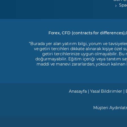
Spa
Forex, CFD (contracts for differences),
"Burada yer alan yatırım bilgi, yorum ve tavsiyeler
ve getiri tercihleri dikkate alınarak kişiye özel
getiri tercihlerinize uygun olmayabilir. Bu
doğurmayabilir. Eğitim içeriği veya tanıtım say
maddi ve manevi zararlardan, yoksun kalınan 
Anasayfa
|
Yasal Bildirimler
|
Müşteri Aydınla