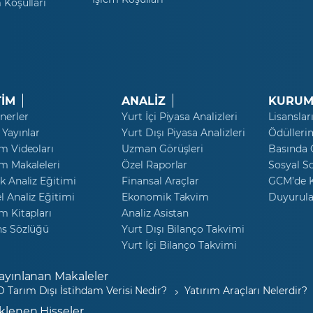
 Koşulları
TİM
ANALİZ
KURUM
nerler
Yurt İçi Piyasa Analizleri
Lisanslar
 Yayınlar
Yurt Dışı Piyasa Analizleri
Ödülleri
m Videoları
Uzman Görüşleri
Basında
m Makaleleri
Özel Raporlar
Sosyal S
k Analiz Eğitimi
Finansal Araçlar
GCM’de K
 Analiz Eğitimi
Ekonomik Takvim
Duyurula
m Kitapları
Analiz Asistan
ns Sözlüğü
Yurt Dışı Bilanço Takvimi
Yurt İçi Bilanço Takvimi
ayınlanan Makaleler
 Tarım Dışı İstihdam Verisi Nedir?
Yatırım Araçları Nelerdir?
klenen Hisseler