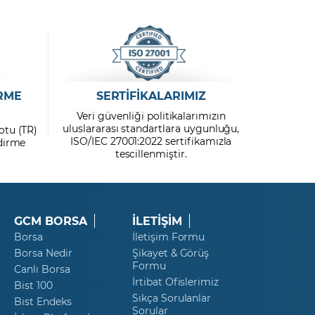
RME
SERTİFİKALARIMIZ
Veri güvenliği politikalarımızın
uluslararası standartlara uygunluğu,
otu (TR)
ISO/IEC 27001:2022 sertifikamızla
ndirme
tescillenmiştir.
GCM BORSA
İLETİŞİM
Borsa
İletişim Formu
Borsa Nedir
Şikayet & Görüş
Formu
Canlı Borsa
İrtibat Ofislerimiz
Bist 100
Sıkça Sorulanlar
Bist Endeks
Sorular