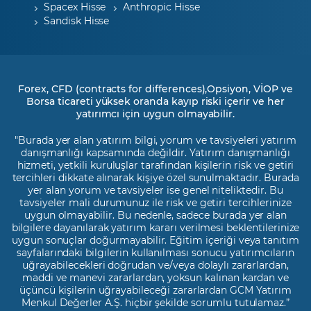
Spacex Hisse
Anthropic Hisse
Sandisk Hisse
Forex, CFD (contracts for differences),Opsiyon, VİOP ve
Borsa ticareti yüksek oranda kayıp riski içerir ve her
yatırımcı için uygun olmayabilir.
"Burada yer alan yatırım bilgi, yorum ve tavsiyeleri yatırım
danışmanlığı kapsamında değildir. Yatırım danışmanlığı
hizmeti, yetkili kuruluşlar tarafından kişilerin risk ve getiri
tercihleri dikkate alınarak kişiye özel sunulmaktadır. Burada
yer alan yorum ve tavsiyeler ise genel niteliktedir. Bu
tavsiyeler mali durumunuz ile risk ve getiri tercihlerinize
uygun olmayabilir. Bu nedenle, sadece burada yer alan
bilgilere dayanılarak yatırım kararı verilmesi beklentilerinize
uygun sonuçlar doğurmayabilir. Eğitim içeriği veya tanıtım
sayfalarındaki bilgilerin kullanılması sonucu yatırımcıların
uğrayabilecekleri doğrudan ve/veya dolaylı zararlardan,
maddi ve manevi zararlardan, yoksun kalınan kardan ve
üçüncü kişilerin uğrayabileceği zararlardan GCM Yatırım
Menkul Değerler A.Ş. hiçbir şekilde sorumlu tutulamaz.”