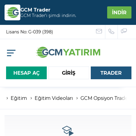
GCM Trader
İNDİR
GCM Trader’ı şimdi indirin.
Lisans No: G-039 (398)
HESAP AÇ
GİRİŞ
TRADER
Eğitim
Eğitim Videoları
GCM Opsiyon Trader
Hesap numaranız
Şifreniz