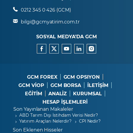
0212 345 0 426 (GCM)
bilgi@gcmyatirim.com.tr
SOSYAL MEDYA’DA GCM
GCM FOREX
GCM OPSIYON
GCM VİOP
GCM BORSA
İLETİŞİM
EĞİTİM
ANALİZ
KURUMSAL
HESAP İŞLEMLERİ
Son Yayınlanan Makaleler
ABD Tarım Dışı İstihdam Verisi Nedir?
Yatırım Araçları Nelerdir?
CPI Nedir?
Son Eklenen Hisseler