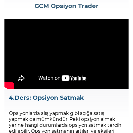
GCM Opsiyon Trader
Şifremi Unuttum
4.Ders: Opsiyon Satmak
Opsiyonlarda alış yapmak gibi açığa satış
yapmak da mümkündür. Peki opsiyon almak
yerine hangi durumlarda opsiyon satmak tercih
edilebilir. Opsiyon satmanın artıları ve eksileri