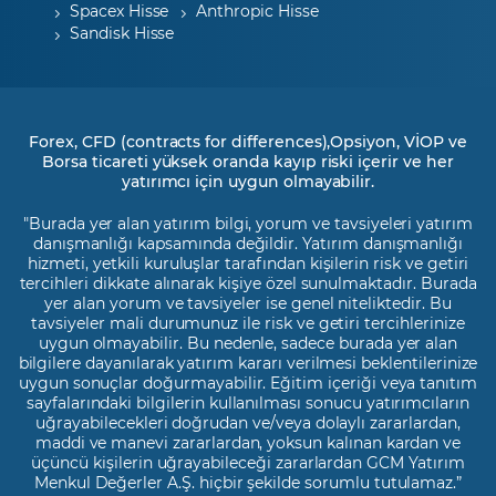
Spacex Hisse
Anthropic Hisse
Sandisk Hisse
Forex, CFD (contracts for differences),Opsiyon, VİOP ve
Borsa ticareti yüksek oranda kayıp riski içerir ve her
yatırımcı için uygun olmayabilir.
"Burada yer alan yatırım bilgi, yorum ve tavsiyeleri yatırım
danışmanlığı kapsamında değildir. Yatırım danışmanlığı
hizmeti, yetkili kuruluşlar tarafından kişilerin risk ve getiri
tercihleri dikkate alınarak kişiye özel sunulmaktadır. Burada
yer alan yorum ve tavsiyeler ise genel niteliktedir. Bu
tavsiyeler mali durumunuz ile risk ve getiri tercihlerinize
uygun olmayabilir. Bu nedenle, sadece burada yer alan
bilgilere dayanılarak yatırım kararı verilmesi beklentilerinize
uygun sonuçlar doğurmayabilir. Eğitim içeriği veya tanıtım
sayfalarındaki bilgilerin kullanılması sonucu yatırımcıların
uğrayabilecekleri doğrudan ve/veya dolaylı zararlardan,
maddi ve manevi zararlardan, yoksun kalınan kardan ve
üçüncü kişilerin uğrayabileceği zararlardan GCM Yatırım
Menkul Değerler A.Ş. hiçbir şekilde sorumlu tutulamaz.”