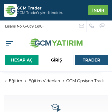
GCM Trader
İNDİR
GCM Trader’ı şimdi indirin.
Lisans No: G-039 (398)
HESAP AÇ
GİRİŞ
TRADER
Eğitim
Eğitim Videoları
GCM Opsiyon Trader
Hesap numaranız
Şifreniz