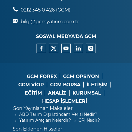
0212 345 0 426 (GCM)
bilgi@gcmyatirim.com.tr
SOSYAL MEDYA’DA GCM
GCM FOREX
GCM OPSIYON
GCM VİOP
GCM BORSA
İLETİŞİM
EĞİTİM
ANALİZ
KURUMSAL
HESAP İŞLEMLERİ
Son Yayınlanan Makaleler
ABD Tarım Dışı İstihdam Verisi Nedir?
Yatırım Araçları Nelerdir?
CPI Nedir?
Son Eklenen Hisseler