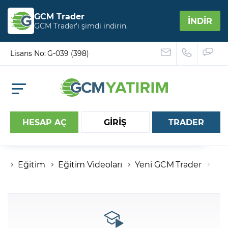
GCM Trader
İNDİR
GCM Trader’ı şimdi indirin.
Lisans No: G-039 (398)
HESAP AÇ
GİRİŞ
TRADER
Eğitim
Eğitim Videoları
Yeni GCM Trader
Der
Hesap numaranız
Şifreniz