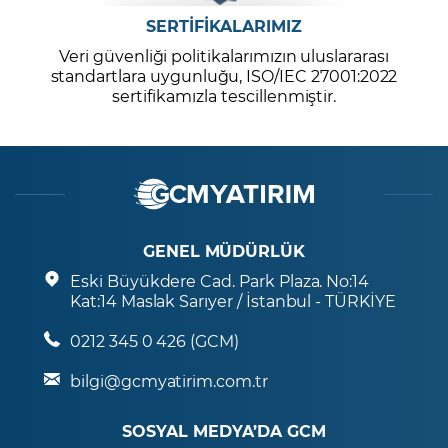
SERTİFİKALARIMIZ
Veri güvenliği politikalarımızın uluslararası
standartlara uygunluğu, ISO/IEC 27001:2022
sertifikamızla tescillenmiştir.
GENEL MÜDÜRLÜK
Eski Büyükdere Cad. Park Plaza. No:14
Kat:14 Maslak Sarıyer / İstanbul - TÜRKİYE
0212 345 0 426 (GCM)
bilgi@gcmyatirim.com.tr
SOSYAL MEDYA’DA GCM