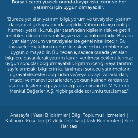
Borsa ticareti yüksek oranda kayıp riski içerir ve her
yatırımcı için uygun olmayabilir.
"Burada yer alan yatırım bilgi, yorum ve tavsiyeleri yatırım
danışmanlığı kapsamında değildir. Yatırım danışmanlığı
hizmeti, yetkili kuruluşlar tarafından kişilerin risk ve getiri
tercihleri dikkate alınarak kişiye özel sunulmaktadır. Burada
yer alan yorum ve tavsiyeler ise genel niteliktedir. Bu
tavsiyeler mali durumunuz ile risk ve getiri tercihlerinize
uygun olmayabilir. Bu nedenle, sadece burada yer alan
bilgilere dayanılarak yatırım kararı verilmesi beklentilerinize
uygun sonuçlar doğurmayabilir. Eğitim içeriği veya tanıtım
sayfalarındaki bilgilerin kullanılması sonucu yatırımcıların
uğrayabilecekleri doğrudan ve/veya dolaylı zararlardan,
maddi ve manevi zararlardan, yoksun kalınan kardan ve
üçüncü kişilerin uğrayabileceği zararlardan GCM Yatırım
Menkul Değerler A.Ş. hiçbir şekilde sorumlu tutulamaz.”
Anasayfa
|
Yasal Bildirimler
|
Bilgi Toplumu Hizmetleri
|
Kullanım Koşulları
|
Gizlilik Politikası
|
Risk Bildirimleri
|
Site
Haritası