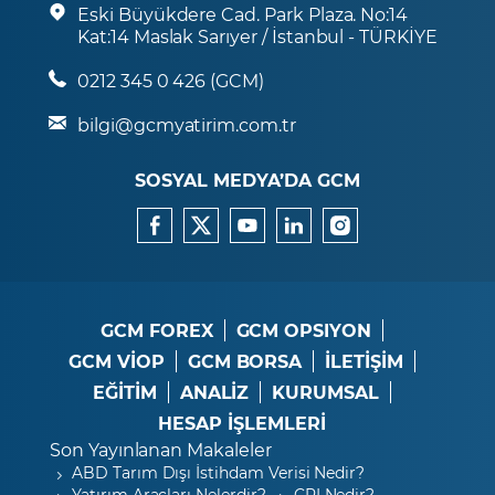
Eski Büyükdere Cad. Park Plaza. No:14
Kat:14 Maslak Sarıyer / İstanbul - TÜRKİYE
0212 345 0 426 (GCM)
bilgi@gcmyatirim.com.tr
SOSYAL MEDYA’DA GCM
GCM FOREX
GCM OPSIYON
GCM VİOP
GCM BORSA
İLETİŞİM
EĞİTİM
ANALİZ
KURUMSAL
HESAP İŞLEMLERİ
Son Yayınlanan Makaleler
ABD Tarım Dışı İstihdam Verisi Nedir?
Yatırım Araçları Nelerdir?
CPI Nedir?