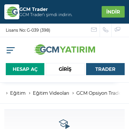
GCM Trader
İNDİR
GCM Trader’ı şimdi indirin.
Lisans No: G-039 (398)
HESAP AÇ
GİRİŞ
TRADER
Eğitim
Eğitim Videoları
GCM Opsiyon Trader
Hesap numaranız
Şifreniz