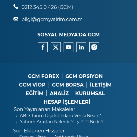
0212 345 0 426 (GCM)
bilgi@gcmyatirim.com.tr
SOSYAL MEDYA’DA GCM
GCM FOREX
GCM OPSIYON
GCM VİOP
GCM BORSA
İLETİŞİM
EĞİTİM
ANALİZ
KURUMSAL
HESAP İŞLEMLERİ
Son Yayınlanan Makaleler
ABD Tarım Dışı İstihdam Verisi Nedir?
Yatırım Araçları Nelerdir?
CPI Nedir?
Son Eklenen Hisseler
Spacex Hisse
Anthropic Hisse