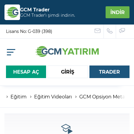
GCM Trader
İNDİR
GCM Trader’ı şimdi indirin.
Lisans No: G-039 (398)
HESAP AÇ
GİRİŞ
TRADER
Eğitim
Eğitim Videoları
GCM Opsiyon Meta Tra
Hesap numaranız
Şifreniz