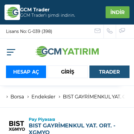
GCM Trader
İNDİR
GCM Trader’ı şimdi indirin.
Lisans No: G-039 (398)
HESAP AÇ
GİRİŞ
TRADER
Borsa
Endeksler
BIST GAYRİMENKUL YAT. ORT.
Hesap numaranız
Şifreniz
Pay Piyasası
BIST GAYRİMENKUL YAT. ORT. -
XGMYO