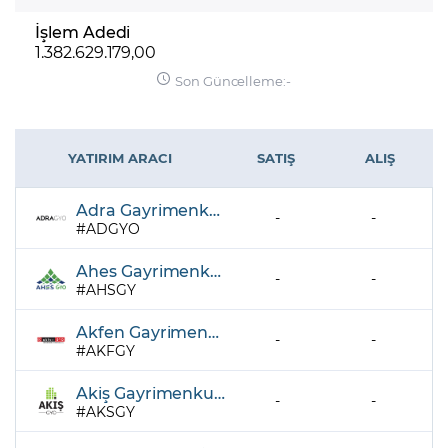
İşlem Adedi
1.382.629.179,00
Son Güncelleme:
-
YATIRIM ARACI
SATIŞ
ALIŞ
Adra Gayrimenkul Yatırım Ortaklığı A.Ş.
-
-
ADGYO
Ahes Gayrimenkul Yatırım Ortaklığı A.Ş.
-
-
AHSGY
Akfen Gayrimenkul Yatırım Ortaklığı A.Ş.
-
-
AKFGY
Akiş Gayrimenkul Yatırım Ortaklığı A.Ş.
-
-
AKSGY