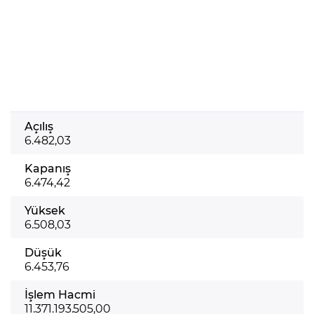
Açılış
6.482,03
Kapanış
6.474,42
Yüksek
6.508,03
Düşük
6.453,76
İşlem Hacmi
11.371.193.505,00