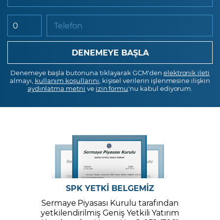
Telefon
Denemeye başla butonuna tıklayarak GCM'den
elektronik ileti
almayı,
kullanım koşullarını
, kişisel verilerin işlenmesine ilişkin
aydınlatma metni
ve
izin formu
'nu kabul ediyorum.
SPK YETKİ BELGEMİZ
Sermaye Piyasası Kurulu tarafından
yetkilendirilmiş Geniş Yetkili Yatırım