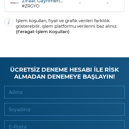
Ziraat Gayrimenkul Yatırım Ortaklığı A.Ş.
-
-
ZRGYO
İşlem koşulları, fiyat ve grafik verileri farklılık
gösterebilir, işlem platformu verilerini baz alınız.
(
Feragat
-
İşlem Koşulları
)
ÜCRETSİZ DENEME HESABI İLE RİSK
ALMADAN DENEMEYE BAŞLAYIN!
Adınız
Soyadınız
E-Posta