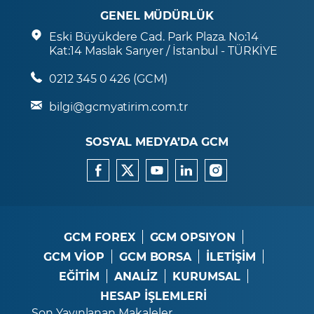
GENEL MÜDÜRLÜK
Eski Büyükdere Cad. Park Plaza. No:14
Kat:14 Maslak Sarıyer / İstanbul - TÜRKİYE
0212 345 0 426 (GCM)
bilgi@gcmyatirim.com.tr
SOSYAL MEDYA’DA GCM
GCM FOREX
GCM OPSIYON
GCM VİOP
GCM BORSA
İLETİŞİM
EĞİTİM
ANALİZ
KURUMSAL
HESAP İŞLEMLERİ
Son Yayınlanan Makaleler