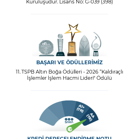
Kuruluşudur. Lisans No: G-039 (398)
BAŞARI VE ÖDÜLLERİMİZ
11. TSPB Altın Boğa Ödülleri - 2026 “Kaldıraçlı
İşlemler İşlem Hacmi Lideri" Ödülü
KREDİ DERECELENDİRME NOTU