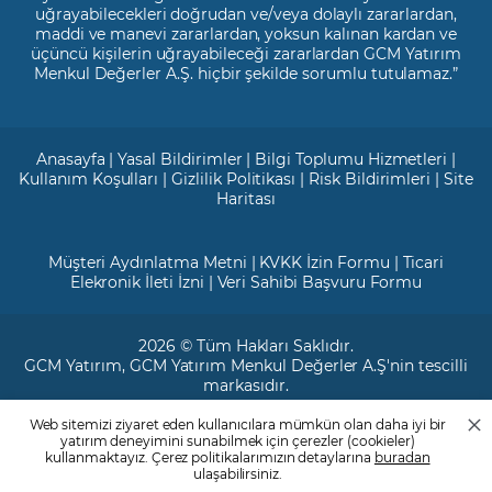
uğrayabilecekleri doğrudan ve/veya dolaylı zararlardan,
maddi ve manevi zararlardan, yoksun kalınan kardan ve
üçüncü kişilerin uğrayabileceği zararlardan GCM Yatırım
Menkul Değerler A.Ş. hiçbir şekilde sorumlu tutulamaz.”
Anasayfa
|
Yasal Bildirimler
|
Bilgi Toplumu Hizmetleri
|
Kullanım Koşulları
|
Gizlilik Politikası
|
Risk Bildirimleri
|
Site
Haritası
Müşteri Aydınlatma Metni
|
KVKK İzin Formu
|
Ticari
Elekronik İleti İzni
|
Veri Sahibi Başvuru Formu
2026 © Tüm Hakları Saklıdır.
GCM Yatırım
, GCM Yatırım Menkul Değerler A.Ş'nin tescilli
markasıdır.
Web sitemizi ziyaret eden kullanıcılara mümkün olan daha iyi bir
Ticari Sicil No: 799649
yatırım deneyimini sunabilmek için çerezler (cookieler)
Maslak V.D. : 3890707820
kullanmaktayız. Çerez politikalarımızın detaylarına
buradan
Mersis No: 0389070782000015
ulaşabilirsiniz.