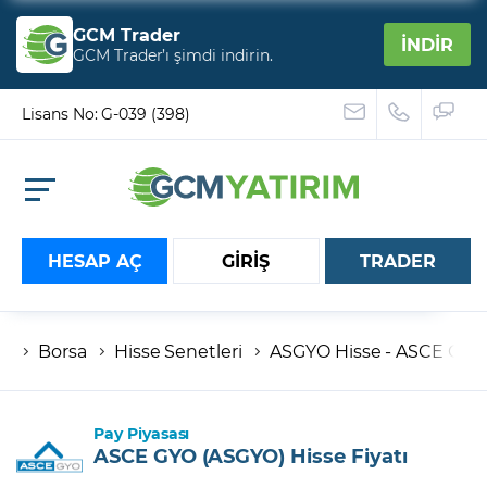
GCM Trader
İNDİR
GCM Trader’ı şimdi indirin.
Lisans No: G-039 (398)
HESAP AÇ
GİRİŞ
TRADER
Borsa
Hisse Senetleri
ASGYO Hisse - ASCE Gayri
Hesap numaranız
Şifreniz
Pay Piyasası
ASCE GYO (ASGYO) Hisse Fiyatı