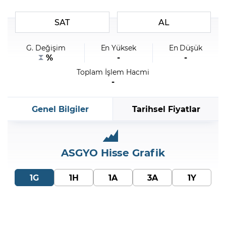
SAT
AL
Şifremi Unuttum
G. Değişim
En Yüksek
En Düşük
%
-
-
Toplam İşlem Hacmi
-
Genel Bilgiler
Tarihsel Fiyatlar
ASGYO
Hisse Grafik
1G
1H
1A
3A
1Y