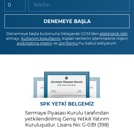
Telefon
Denemeye başla butonuna tıklayarak GCM'den
elektronik ileti
almayı,
kullanım koşullarını
, kişisel verilerin işlenmesine ilişkin
aydınlatma metni
ve
izin formu
'nu kabul ediyorum.
SPK YETKİ BELGEMİZ
Sermaye Piyasası Kurulu tarafından
yetkilendirilmiş Geniş Yetkili Yatırım
Kuruluşudur. Lisans No: G-039 (398)