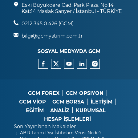
Eski Büyükdere Cad. Park Plaza. No:14
Kat:14 Maslak Sarıyer / İstanbul - TÜRKİYE
0212 345 0 426 (GCM)
bilgi@gcmyatirim.com.tr
SOSYAL MEDYA’DA GCM
GCM FOREX
GCM OPSIYON
GCM VİOP
GCM BORSA
İLETİŞİM
EĞİTİM
ANALİZ
KURUMSAL
HESAP İŞLEMLERİ
Son Yayınlanan Makaleler
ABD Tarım Dışı İstihdam Verisi Nedir?