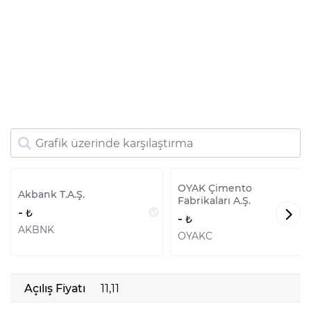
OYAK Çimento
Akbank T.A.Ş.
Fabrikaları A.Ş.
-
-
AKBNK
OYAKC
Açılış Fiyatı
11,11