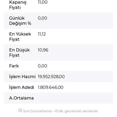
Kapanış
11,00
Fiyatı
Günlük
0,00
Değişim %
En Yüksek
11,12
Fiyat
En Düşük
10,96
Fiyat
Fark
0,00
İşlem Hacmi
19.952.928,00
İşlem Adedi
1.809.646,00
A.Ortalama
Son Güncelleme:
-
-
15 dk. gecikmeli verilerdir.