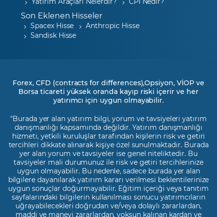
Yatırım Araçları Nelerdir?
CPI Nedir?
Son Eklenen Hisseler
Spacex Hisse
Anthropic Hisse
Sandisk Hisse
Forex, CFD (contracts for differences),Opsiyon, VİOP ve
Borsa ticareti yüksek oranda kayıp riski içerir ve her
yatırımcı için uygun olmayabilir.
"Burada yer alan yatırım bilgi, yorum ve tavsiyeleri yatırım
danışmanlığı kapsamında değildir. Yatırım danışmanlığı
hizmeti, yetkili kuruluşlar tarafından kişilerin risk ve getiri
tercihleri dikkate alınarak kişiye özel sunulmaktadır. Burada
yer alan yorum ve tavsiyeler ise genel niteliktedir. Bu
tavsiyeler mali durumunuz ile risk ve getiri tercihlerinize
uygun olmayabilir. Bu nedenle, sadece burada yer alan
bilgilere dayanılarak yatırım kararı verilmesi beklentilerinize
uygun sonuçlar doğurmayabilir. Eğitim içeriği veya tanıtım
sayfalarındaki bilgilerin kullanılması sonucu yatırımcıların
uğrayabilecekleri doğrudan ve/veya dolaylı zararlardan,
maddi ve manevi zararlardan, yoksun kalınan kardan ve