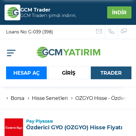
GCM Trader
İNDİR
GCM Trader’ı şimdi indirin.
Lisans No: G-039 (398)
HESAP AÇ
GİRİŞ
TRADER
Borsa
Hisse Senetleri
OZGYO Hisse - Özderici Ga
Hesap numaranız
Şifreniz
Pay Piyasası
Özderici GYO (OZGYO) Hisse Fiyatı