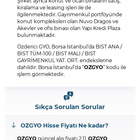
Şirket ayrıca konut ve ticari binaların satış,
kiralama ve leasing işleri ile de
ilgilenmektedir. Gayrimenkul portföyünde
konut kompleksleri olan Nuvo Dragos ve
Akevler ve ofis binası olan Yapı Kredi Plaza
bulunmaktadır.
Özderici GYO, Borsa İstanbul’da BIST ANA /
BIST TÜM-100 / BIST MALİ / BIST
GAYRİMENKUL YAT. ORT. endekslerine
dahildir. Borsa İstanbul’da “
OZGYO
” kodu ile
işlem görmektedir.
Sıkça Sorulan Sorular
OZGYO
Hisse Fiyatı Ne kadar?
OZGYO
güncel alış fiyatı 2,11.
OZGYO