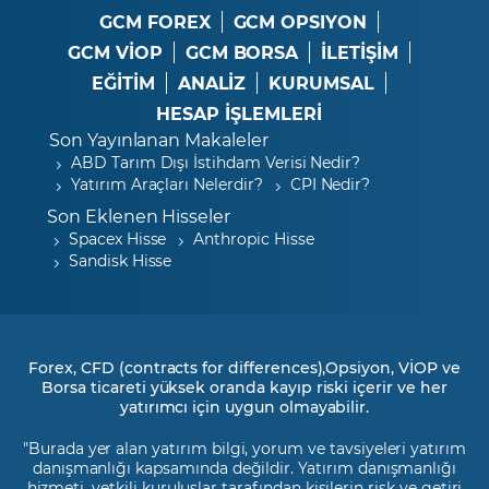
GCM FOREX
GCM OPSIYON
GCM VİOP
GCM BORSA
İLETİŞİM
EĞİTİM
ANALİZ
KURUMSAL
HESAP İŞLEMLERİ
Son Yayınlanan Makaleler
ABD Tarım Dışı İstihdam Verisi Nedir?
Yatırım Araçları Nelerdir?
CPI Nedir?
Son Eklenen Hisseler
Spacex Hisse
Anthropic Hisse
Sandisk Hisse
Forex, CFD (contracts for differences),Opsiyon, VİOP ve
Borsa ticareti yüksek oranda kayıp riski içerir ve her
yatırımcı için uygun olmayabilir.
"Burada yer alan yatırım bilgi, yorum ve tavsiyeleri yatırım
danışmanlığı kapsamında değildir. Yatırım danışmanlığı
hizmeti, yetkili kuruluşlar tarafından kişilerin risk ve getiri