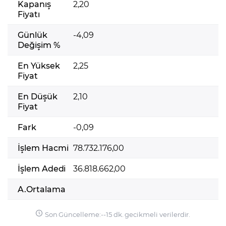
Kapanış
2,20
Fiyatı
Günlük
-4,09
Değişim %
En Yüksek
2,25
Fiyat
En Düşük
2,10
Fiyat
Fark
-0,09
İşlem Hacmi
78.732.176,00
İşlem Adedi
36.818.662,00
A.Ortalama
Son Güncelleme:
-
-
15 dk. gecikmeli verilerdir.