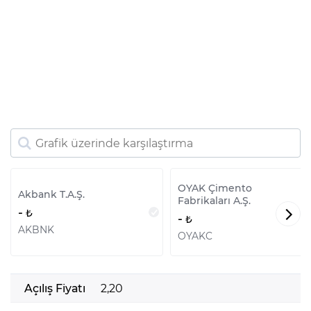
OYAK Çimento
Akbank T.A.Ş.
Fabrikaları A.Ş.
-
-
AKBNK
OYAKC
Açılış Fiyatı
2,20