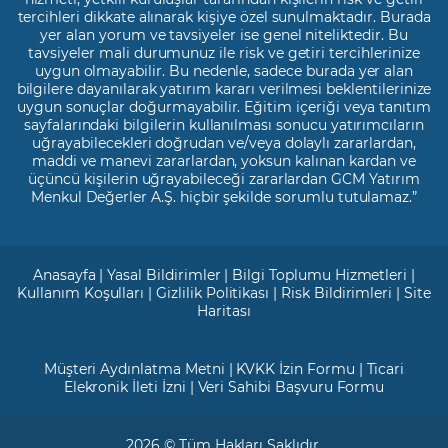
tercihleri dikkate alınarak kişiye özel sunulmaktadır. Burada
yer alan yorum ve tavsiyeler ise genel niteliktedir. Bu
tavsiyeler mali durumunuz ile risk ve getiri tercihlerinize
uygun olmayabilir. Bu nedenle, sadece burada yer alan
bilgilere dayanılarak yatırım kararı verilmesi beklentilerinize
uygun sonuçlar doğurmayabilir. Eğitim içeriği veya tanıtım
sayfalarındaki bilgilerin kullanılması sonucu yatırımcıların
uğrayabilecekleri doğrudan ve/veya dolaylı zararlardan,
maddi ve manevi zararlardan, yoksun kalınan kardan ve
üçüncü kişilerin uğrayabileceği zararlardan GCM Yatırım
Menkul Değerler A.Ş. hiçbir şekilde sorumlu tutulamaz.”
Anasayfa
|
Yasal Bildirimler
|
Bilgi Toplumu Hizmetleri
|
Kullanım Koşulları
|
Gizlilik Politikası
|
Risk Bildirimleri
|
Site
Haritası
Müşteri Aydınlatma Metni
|
KVKK İzin Formu
|
Ticari
Elekronik İleti İzni
|
Veri Sahibi Başvuru Formu
2026 © Tüm Hakları Saklıdır.