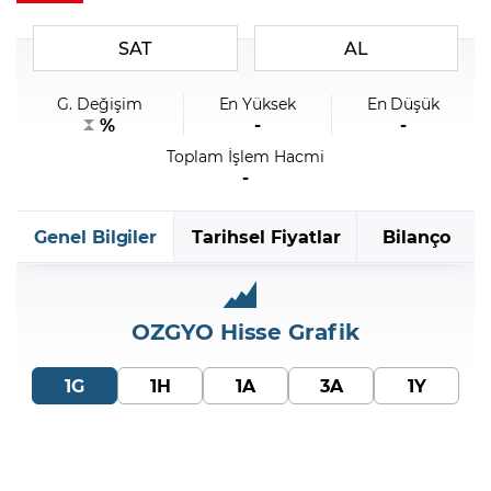
SAT
AL
Şifremi Unuttum
G. Değişim
En Yüksek
En Düşük
%
-
-
Toplam İşlem Hacmi
-
Genel Bilgiler
Tarihsel Fiyatlar
Bilanço
OZGYO
Hisse Grafik
1G
1H
1A
3A
1Y