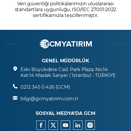
Veri güvenliği politikalarımızın uluslararası
standartlara uygunluğu, ISO/IEC 27001:2022
sertifikamızla tescillenmiştir.
GENEL MÜDÜRLÜK
Eski Büyükdere Cad. Park Plaza. No:14
Kat:14 Maslak Sarıyer / İstanbul - TÜRKİYE
0212 345 0 426 (GCM)
bilgi@gcmyatirim.com.tr
SOSYAL MEDYA’DA GCM