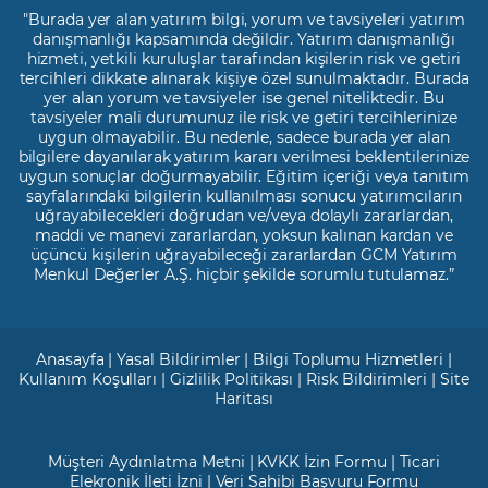
"Burada yer alan yatırım bilgi, yorum ve tavsiyeleri yatırım
danışmanlığı kapsamında değildir. Yatırım danışmanlığı
hizmeti, yetkili kuruluşlar tarafından kişilerin risk ve getiri
tercihleri dikkate alınarak kişiye özel sunulmaktadır. Burada
yer alan yorum ve tavsiyeler ise genel niteliktedir. Bu
tavsiyeler mali durumunuz ile risk ve getiri tercihlerinize
uygun olmayabilir. Bu nedenle, sadece burada yer alan
bilgilere dayanılarak yatırım kararı verilmesi beklentilerinize
uygun sonuçlar doğurmayabilir. Eğitim içeriği veya tanıtım
sayfalarındaki bilgilerin kullanılması sonucu yatırımcıların
uğrayabilecekleri doğrudan ve/veya dolaylı zararlardan,
maddi ve manevi zararlardan, yoksun kalınan kardan ve
üçüncü kişilerin uğrayabileceği zararlardan GCM Yatırım
Menkul Değerler A.Ş. hiçbir şekilde sorumlu tutulamaz.”
Anasayfa
|
Yasal Bildirimler
|
Bilgi Toplumu Hizmetleri
|
Kullanım Koşulları
|
Gizlilik Politikası
|
Risk Bildirimleri
|
Site
Haritası
Müşteri Aydınlatma Metni
|
KVKK İzin Formu
|
Ticari
Elekronik İleti İzni
|
Veri Sahibi Başvuru Formu