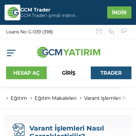
GCM Trader
İNDİR
GCM Trader’ı şimdi indirin.
Lisans No: G-039 (398)
HESAP AÇ
GİRİŞ
TRADER
Eğitim
Eğitim Makaleleri
Varant İşlemleri Nasıl 
Hesap numaranız
Şifreniz
Varant İşlemleri Nasıl
Gerçekleştirilir?