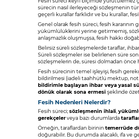
Fesih süreci keyfî biçimde yürütülemez çün
sürecin nasıl ilerleyeceği sözleşmenin tür
geçerli kurallar farklıdır ve bu kurallar, fe
Genel olarak fesih süreci, fesih kararının 
yükümlülüklerini yerine getirmemiş, sözleş
anlaşmazlık oluşmuşsa, fesih hakkı doğabi
Belirsiz süreli sözleşmelerde taraflar, ihba
Süreli sözleşmeler ise belirlenen süre son
sözleşmelerin de, süresi dolmadan önce 
Fesih sürecinin temel işleyişi, fesih gerek
bildirilmesi (iadeli taahhütlü mektup, note
bildirimle başlayan ihbar veya yasal 
dönük olarak sona ermesi
şeklinde özet
Fesih Nedenleri Nelerdir?
Fesih süreci;
sözleşmenin ihlali
,
yükümlü
gerekçeler
veya bazı durumlarda
tarafla
Örneğin, taraflardan birinin
temerrüde d
doğurabilir. Bu durumda alacaklı, ifa ve 