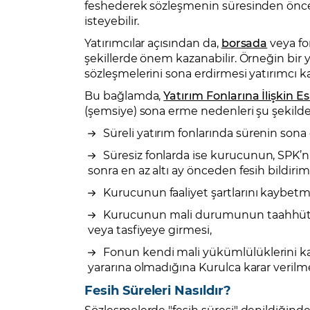
feshederek sözleşmenin süresinden önce 
isteyebilir.
Yatırımcılar açısından da,
borsada
veya fon
şekillerde önem kazanabilir. Örneğin bir
sözleşmelerini sona erdirmesi yatırımcı kara
Bu bağlamda,
Yatırım Fonlarına İlişkin Esa
(şemsiye) sona erme nedenleri şu şekilde 
Süreli yatırım fonlarında sürenin sona
Süresiz fonlarda ise kurucunun, SPK’
sonra en az altı ay önceden fesih bildir
Kurucunun faaliyet şartlarını kaybetm
Kurucunun mali durumunun taahhütleri
veya tasfiyeye girmesi,
Fonun kendi mali yükümlülüklerini ka
yararına olmadığına Kurulca karar verilme
Fesih Süreleri Nasıldır?
Sözleşmelerde "fesih süresi" denildiğinde,