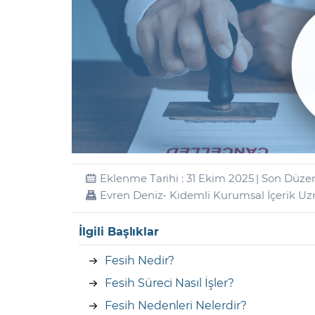
Zarar Olasılığınız
Forex Nedir?
İŞLEM PLATFORMLARI
Yurt Dışı Bilanço Takvimi
Yurt İçi
Sorularla Borsa
Finans Sözlüğü
Yasal Bildirimler
Para Güvenliği ve
Borsa Nedir
Model Portföy
S
GCM Trader Eğitim Videoları
GCM 
Eklenme Tarihi : 31 Ekim 2025 | Son Düze
Evren Deniz
- Kıdemli Kurumsal İçerik U
İlgili Başlıklar
Fesih Nedir?
Fesih Süreci Nasıl İşler?
Fesih Nedenleri Nelerdir?