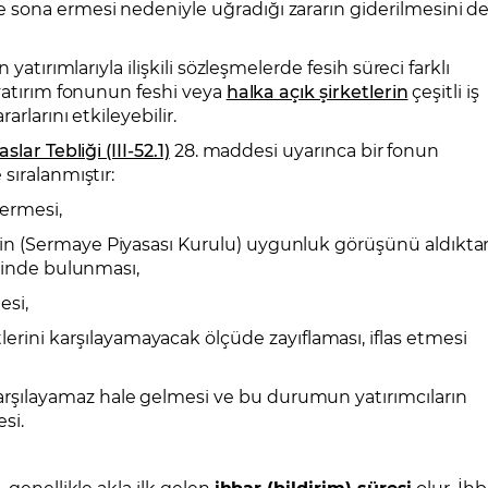
sona ermesi nedeniyle uğradığı zararın giderilmesini d
 yatırımlarıyla ilişkili sözleşmelerde fesih süreci farklı
 yatırım fonunun feshi veya
halka açık şirketlerin
çeşitli iş
rlarını etkileyebilir.
slar Tebliği (III-52.1)
28. maddesi uyarınca bir fonun
sıralanmıştır:
 ermesi,
nin (Sermaye Piyasası Kurulu) uygunluk görüşünü aldıkta
iminde bulunması,
esi,
ni karşılayamayacak ölçüde zayıflaması, iflas etmesi
rşılayamaz hale gelmesi ve bu durumun yatırımcıların
si.
 genellikle akla ilk gelen
ihbar (bildirim) süresi
olur. İhb