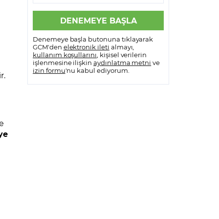
Denemeye başla butonuna tıklayarak
GCM'den
elektronik ileti
almayı,
kullanım koşullarını
, kişisel verilerin
işlenmesine ilişkin
aydınlatma metni
ve
izin formu
'nu kabul ediyorum.
r.
ve
ye