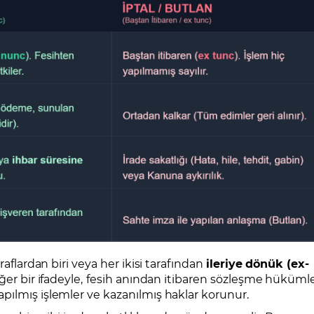
raflardan biri veya her ikisi tarafından
ileriye dönük (ex-
er bir ifadeyle,
fesih anından itibaren sözleşme hükümle
pılmış işlemler ve kazanılmış haklar korunur.