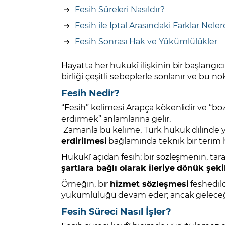
Fesih Süreleri Nasıldır?
Fesih ile İptal Arasındaki Farklar Neler
Fesih Sonrası Hak ve Yükümlülükler
Hayatta her hukukî ilişkinin bir başlangıc
birliği çeşitli sebeplerle sonlanır ve bu 
Fesih Nedir?
“Fesih” kelimesi Arapça kökenlidir ve 
erdirmek” anlamlarına gelir.
Zamanla bu kelime, Türk hukuk dilinde ye
erdirilmesi
bağlamında teknik bir terim h
Hukukî açıdan fesih; bir sözleşmenin, taraf
şartlara bağlı olarak ileriye dönük şek
Örneğin, bir
hizmet sözleşmesi
feshedil
yükümlülüğü devam eder; ancak geleceğe
Fesih Süreci Nasıl İşler?