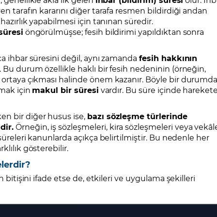
en tarafın kararını diğer tarafa resmen bildirdiği andan
hazırlık yapabilmesi için tanınan süredir.
 süresi
öngörülmüşse; fesih bildirimi yapıldıktan sonra
ca ihbar süresini değil, aynı zamanda
fesih hakkının
 Bu durum özellikle haklı bir fesih nedeninin (örneğin,
) ortaya çıkması halinde önem kazanır. Böyle bir durumda
nmak için
makul bir süresi
vardır. Bu süre içinde hareket
en bir diğer husus ise,
bazı sözleşme türlerinde
dir.
Örneğin, iş sözleşmeleri, kira sözleşmeleri veya vekâl
süreleri kanunlarda açıkça belirtilmiştir. Bu nedenle her
lılık gösterebilir.
elerdir?
n bitişini ifade etse de, etkileri ve uygulama şekilleri