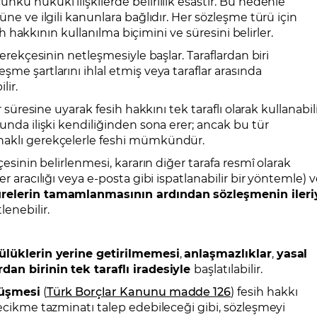
kü hukuki ilişkilerde belirlilik esastır. Bu nedenle
üne ve ilgili kanunlara bağlıdır. Her sözleşme türü için
sih hakkının kullanılma biçimini ve süresini belirler.
gerekçesinin netleşmesiyle başlar. Taraflardan biri
me şartlarını ihlal etmiş veya taraflar arasında
lir.
r süresine uyarak fesih hakkını tek taraflı olarak kullanabili
unda ilişki kendiliğinden sona erer; ancak bu tür
haklı gerekçelerle feshi mümkündür.
çesinin belirlenmesi, kararın diğer tarafa resmî olarak
r aracılığı veya e-posta gibi ispatlanabilir bir yöntemle) 
sürelerin tamamlanmasının ardından sözleşmenin ileri
lenebilir.
lüklerin yerine getirilmemesi
,
anlaşmazlıklar
,
yasal
rdan birinin tek taraflı iradesiyle
başlatılabilir.
üşmesi
(
Türk Borçlar Kanunu madde 126
) fesih hakkı
gecikme tazminatı talep edebileceği gibi, sözleşmeyi