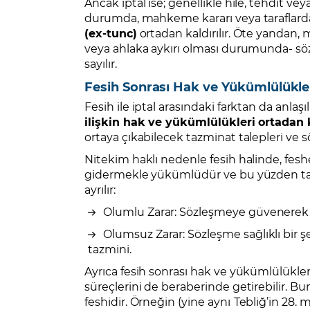
Ancak iptal ise; genellikle hile, tehdit ve
durumda, mahkeme kararı veya taraflardan 
(ex-tunc)
ortadan kaldırılır. Öte yandan
veya ahlaka aykırı olması durumunda- s
sayılır.
Fesih Sonrası Hak ve Yükümlülükle
Fesih ile iptal arasındaki farktan da anlaşı
ilişkin hak ve yükümlülükleri ortadan 
ortaya çıkabilecek tazminat talepleri ve s
Nitekim haklı nedenle fesih halinde, feshe 
gidermekle yükümlüdür ve bu yüzden tazmin
ayrılır:
Olumlu Zarar: Sözleşmeye güvenerek y
Olumsuz Zarar: Sözleşme sağlıklı bir 
tazmini.
Ayrıca fesih sonrası hak ve yükümlülükler
süreçlerini de beraberinde getirebilir. B
feshidir. Örneğin (yine aynı
Tebliğ’in 28.