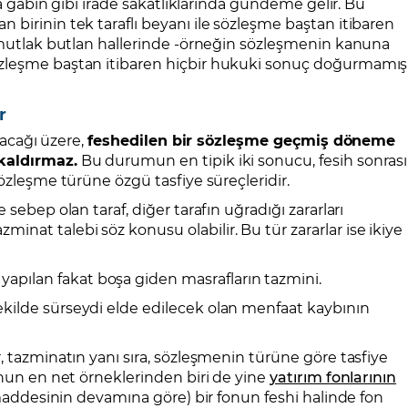
ya gabin gibi irade sakatlıklarında gündeme gelir. Bu
birinin tek taraflı beyanı ile sözleşme baştan itibaren
, mutlak butlan hallerinde -örneğin sözleşmenin kanuna
özleşme baştan itibaren hiçbir hukuki sonuç doğurmamış
r
lacağı üzere,
feshedilen bir sözleşme geçmiş döneme
kaldırmaz.
Bu durumun en tipik iki sonucu, fesih sonrası
özleşme türüne özgü tasfiye süreçleridir.
sebep olan taraf, diğer tarafın uğradığı zararları
at talebi söz konusu olabilir. Bu tür zararlar ise ikiye
apılan fakat boşa giden masrafların tazmini.
şekilde sürseydi elde edilecek olan menfaat kaybının
, tazminatın yanı sıra, sözleşmenin türüne göre tasfiye
unun en net örneklerinden biri de yine
yatırım fonlarının
 maddesinin devamına göre) bir fonun feshi halinde fon