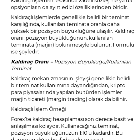
kaldıraçlı işlemler, esasında vadeli sözleşme ya da
opsiyonların da ayırt edici özelliklerinden biridir.
Kaldıraçlı işlemlerde genellikle belirli bir teminat
karşılığında, kullanılan teminata oranla daha
yüksek bir pozisyon büyüklüğüne ulaşılır. Kaldıraç
oranı; pozisyon büyüklüğünün, kullanılan
teminata (marjin) bölünmesiyle bulunur. Formülü
ise şöyledir:
Kaldıraç
Oranı
= Pozisyon Büyüklüğü/Kullanılan
Teminat
Kaldıraç mekanizmasının işleyişi genellikle belirli
bir teminat kullanımına dayandığından, kripto
para piyasalarında yapılan bu türden işlemler
marjin ticareti (margin trading) olarak da bilinir.
Kaldıraçlı İşlem Örneği
Forex’te kaldıraç hesaplaması son derece basit ve
anlaşılması kolaydır. Kullanacağınız teminat,
pozisyon büyüklüğünüzün 1:10’u kadardır. Bu
durumun diğer bir ifadesi de, mevcut