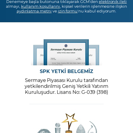
Denemeye başla butonuna tıklayarak GCM'den
elektronik ileti
almayı,
kullanım koşullarını
, kişisel verilerin işlenmesine ilişkin
aydınlatma metni
ve
izin formu
'nu kabul ediyorum.
SPK YETKİ BELGEMİZ
Sermaye Piyasası Kurulu tarafından
yetkilendirilmiş Geniş Yetkili Yatırım
Kuruluşudur. Lisans No: G-039 (398)