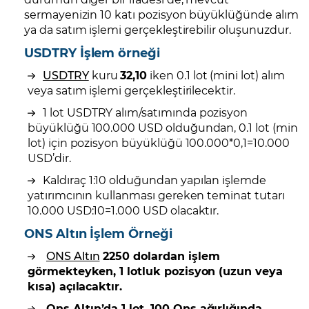
sermayenizin 10 katı pozisyon büyüklüğünde alım
ya da satım işlemi gerçekleştirebilir oluşunuzdur.
USDTRY İşlem örneği
USDTRY
kuru
32,10
iken 0.1 lot (mini lot) alım
veya satım işlemi gerçekleştirilecektir.
1 lot USDTRY alım/satımında pozisyon
büyüklüğü 100.000 USD olduğundan, 0.1 lot (mini
lot) için pozisyon büyüklüğü 100.000*0,1=10.000
USD’dir.
Kaldıraç 1:10 olduğundan yapılan işlemde
yatırımcının kullanması gereken teminat tutarı
10.000 USD:10=1.000 USD olacaktır.
ONS Altın İşlem Örneği
ONS Altın
2250 dolardan işlem
görmekteyken, 1 lotluk pozisyon (uzun veya
kısa) açılacaktır.
Ons Altın’da 1 lot, 100 Ons ağırlığında