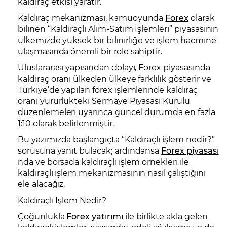
kaldıraç etkisi yaratır.
Kaldıraç mekanizması, kamuoyunda
Forex
olarak
bilinen “Kaldıraçlı Alım-Satım İşlemleri” piyasasının
ülkemizde yüksek bir bilinirliğe ve işlem hacmine
ulaşmasında önemli bir role sahiptir.
Uluslararası yapısından dolayı, Forex piyasasında
kaldıraç oranı ülkeden ülkeye farklılık gösterir ve
Türkiye’de yapılan forex işlemlerinde kaldıraç
oranı yürürlükteki Sermaye Piyasası Kurulu
düzenlemeleri uyarınca güncel durumda en fazla
1:10 olarak belirlenmiştir.
Bu yazımızda başlangıçta “Kaldıraçlı işlem nedir?”
sorusuna yanıt bulacak; ardındansa
Forex piyasası
nda ve borsada kaldıraçlı işlem örnekleri ile
kaldıraçlı işlem mekanizmasının nasıl çalıştığını
ele alacağız.
Kaldıraçlı İşlem Nedir?
Çoğunlukla
Forex yatırımı
ile birlikte akla gelen