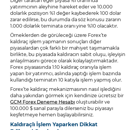
Diğer taraftan eğer piyasa %1 oranında
yatırımcının aleyhine hareket eder ve 10.000
dolarlık pozisyon %1 değer kaybederek 100 dolar
zarar edilirse, bu durumda da söz konusu zararın
1.000 dolarlık teminata oranı yine %10 olacaktır.
Örneklerden de görüleceği üzere Forex’te
kaldıraç işlem yapmanın sonuçları diğer
piyasalardan çok farklı bir mahiyet taşımamakla
birlikte, bu piyasada kaldıracın sabit oluşu, işleyişin
anlaşılmasını görece olarak kolaylaştırmaktadır.
Forex piyasasında 1:10 kaldıraç oranıyla işlem
yapan bir yatırımcı, aslında yaptığı işlem bazında
kullandığı teminatın 10 katıyla işlem yapmış olur.
Forex’te kaldıraç mekanizmasının nasıl işlediğini
daha yakından görmek için kendinize ücretsiz bir
GCM Forex Deneme Hesabı
oluşturabilir ve
100.000 $ sanal parayla dilerseniz bu piyasayı
keşfetmeye hemen başlayabilirsiniz.
Kaldıraçlı İşlem Yaparken Dikkat