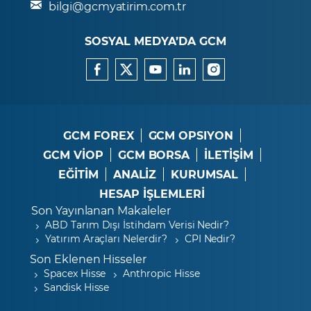
bilgi@gcmyatirim.com.tr
SOSYAL MEDYA’DA GCM
GCM FOREX
GCM OPSIYON
GCM VİOP
GCM BORSA
İLETİŞİM
EĞİTİM
ANALİZ
KURUMSAL
HESAP İŞLEMLERİ
Son Yayınlanan Makaleler
ABD Tarım Dışı İstihdam Verisi Nedir?
Yatırım Araçları Nelerdir?
CPI Nedir?
Son Eklenen Hisseler
Spacex Hisse
Anthropic Hisse
Sandisk Hisse