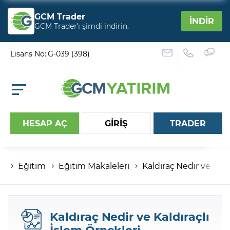
GCM Trader
İNDİR
GCM Trader’ı şimdi indirin.
Lisans No: G-039 (398)
HESAP AÇ
GİRİŞ
TRADER
Eğitim
Eğitim Makaleleri
Kaldıraç Nedir ve Kald
Hesap numaranız
Şifreniz
Kaldıraç Nedir ve Kaldıraçlı
İşlem Örnekleri