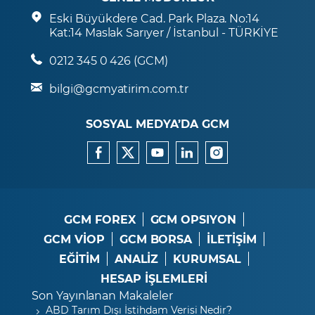
Eski Büyükdere Cad. Park Plaza. No:14
Kat:14 Maslak Sarıyer / İstanbul - TÜRKİYE
0212 345 0 426 (GCM)
bilgi@gcmyatirim.com.tr
SOSYAL MEDYA’DA GCM
GCM FOREX
GCM OPSIYON
GCM VİOP
GCM BORSA
İLETİŞİM
EĞİTİM
ANALİZ
KURUMSAL
HESAP İŞLEMLERİ
Son Yayınlanan Makaleler
ABD Tarım Dışı İstihdam Verisi Nedir?