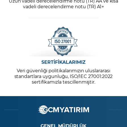
Uzun vadeli derecelendirme notu (TR) AA ve kısa
vadeli derecelendirme notu (TR) A1+
SERTİFİKALARIMIZ
Veri güvenliği politikalarımızın uluslararası
standartlara uygunluğu, ISO/IEC 27001:2022
sertifikamızla tescillenmiştir.
GENEL MÜDÜRLÜK