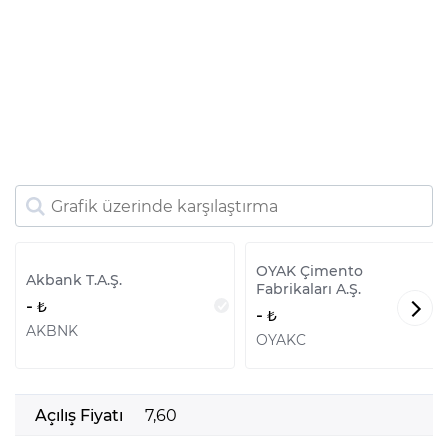
OYAK Çimento
Akbank T.A.Ş.
Fabrikaları A.Ş.
-
-
AKBNK
OYAKC
Açılış Fiyatı
7,60