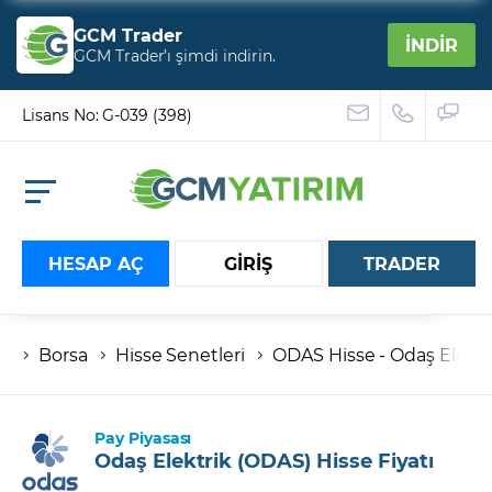
GCM Trader
İNDİR
GCM Trader’ı şimdi indirin.
Lisans No: G-039 (398)
HESAP AÇ
GİRİŞ
TRADER
Borsa
Hisse Senetleri
ODAS Hisse - Odaş Elektri
Hesap numaranız
Şifreniz
Pay Piyasası
Odaş Elektrik (ODAS) Hisse Fiyatı