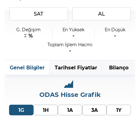
SAT
AL
Şifremi Unuttum
G. Değişim
En Yüksek
En Düşük
%
-
-
Toplam İşlem Hacmi
-
Genel Bilgiler
Tarihsel Fiyatlar
Bilanço
ODAS
Hisse Grafik
1G
1H
1A
3A
1Y