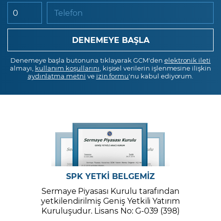
Telefon
Denemeye başla butonuna tıklayarak GCM'den
elektronik ileti
almayı,
kullanım koşullarını
, kişisel verilerin işlenmesine ilişkin
aydınlatma metni
ve
izin formu
'nu kabul ediyorum.
SPK YETKİ BELGEMİZ
Sermaye Piyasası Kurulu tarafından
yetkilendirilmiş Geniş Yetkili Yatırım
Kuruluşudur. Lisans No: G-039 (398)