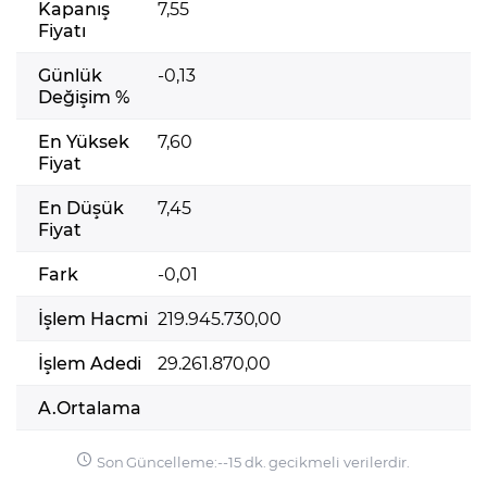
Kapanış
7,55
Fiyatı
Günlük
-0,13
Değişim %
En Yüksek
7,60
Fiyat
En Düşük
7,45
Fiyat
Fark
-0,01
İşlem Hacmi
219.945.730,00
İşlem Adedi
29.261.870,00
A.Ortalama
Son Güncelleme:
-
-
15 dk. gecikmeli verilerdir.