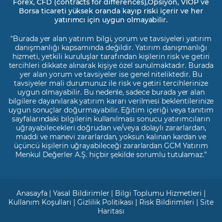
Forex, CFD (contracts for differences),Opsiyon, VİOP ve
Borsa ticareti yüksek oranda kayıp riski içerir ve her
yatırımcı için uygun olmayabilir.
"Burada yer alan yatırım bilgi, yorum ve tavsiyeleri yatırım
danışmanlığı kapsamında değildir. Yatırım danışmanlığı
hizmeti, yetkili kuruluşlar tarafından kişilerin risk ve getiri
tercihleri dikkate alınarak kişiye özel sunulmaktadır. Burada
yer alan yorum ve tavsiyeler ise genel niteliktedir. Bu
tavsiyeler mali durumunuz ile risk ve getiri tercihlerinize
uygun olmayabilir. Bu nedenle, sadece burada yer alan
bilgilere dayanılarak yatırım kararı verilmesi beklentilerinize
uygun sonuçlar doğurmayabilir. Eğitim içeriği veya tanıtım
sayfalarındaki bilgilerin kullanılması sonucu yatırımcıların
uğrayabilecekleri doğrudan ve/veya dolaylı zararlardan,
maddi ve manevi zararlardan, yoksun kalınan kardan ve
üçüncü kişilerin uğrayabileceği zararlardan GCM Yatırım
Menkul Değerler A.Ş. hiçbir şekilde sorumlu tutulamaz.”
Anasayfa
|
Yasal Bildirimler
|
Bilgi Toplumu Hizmetleri
|
Kullanım Koşulları
|
Gizlilik Politikası
|
Risk Bildirimleri
|
Site
Haritası