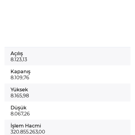
Açılış
8.123,13
Kapanış
8.109,76
Yüksek
8.165,98
Düşük
8.067,26
İşlem Hacmi
320.855.263,00