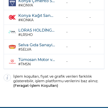
Konya Çimento Sanayii A.Ş.
-
-
KONYA
Konya Kağıt Sanayi ve Ticaret A.Ş
-
-
KONKA
LORAS HOLDİNG A.Ş.
-
-
LRSHO
Selva Gıda Sanayi A.Ş.
-
-
SELVA
Tümosan Motor ve Traktör Sanayi A.Ş.
-
-
TMSN
İşlem koşulları, fiyat ve grafik verileri farklılık
gösterebilir, işlem platformu verilerini baz alınız.
(
Feragat
-
İşlem Koşulları
)