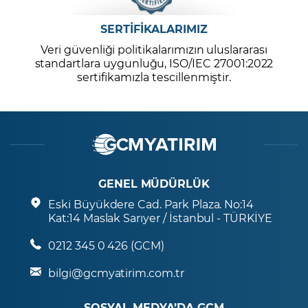
SERTİFİKALARIMIZ
Veri güvenliği politikalarımızın uluslararası
standartlara uygunluğu, ISO/IEC 27001:2022
sertifikamızla tescillenmiştir.
GENEL MÜDÜRLÜK
Eski Büyükdere Cad. Park Plaza. No:14
Kat:14 Maslak Sarıyer / İstanbul - TÜRKİYE
0212 345 0 426 (GCM)
bilgi@gcmyatirim.com.tr
SOSYAL MEDYA’DA GCM