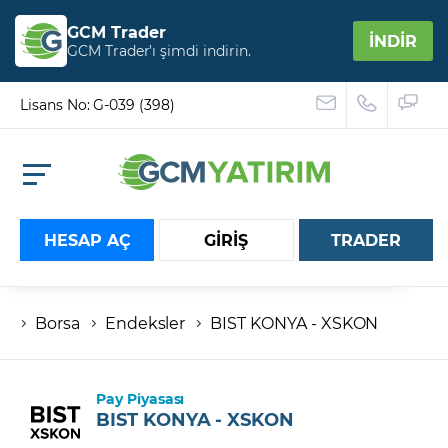
GCM Trader
İNDİR
GCM Trader’ı şimdi indirin.
Lisans No: G-039 (398)
HESAP AÇ
GİRİŞ
TRADER
Borsa
Endeksler
BIST KONYA - XSKON
Hesap numaranız
Şifreniz
Pay Piyasası
BIST KONYA - XSKON