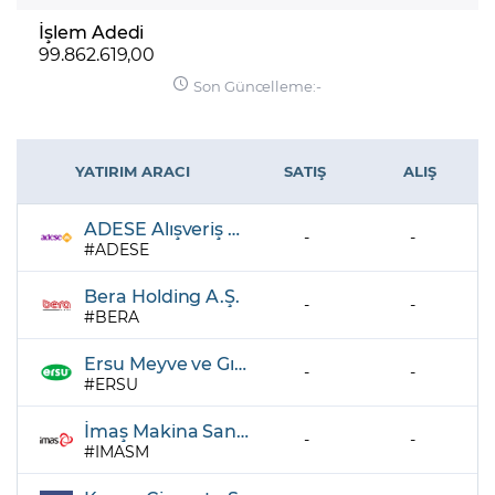
İşlem Adedi
99.862.619,00
Son Güncelleme:
-
YATIRIM ARACI
SATIŞ
ALIŞ
ADESE Alışveriş Merkezleri Ticaret A.Ş.
-
-
ADESE
Bera Holding A.Ş.
-
-
BERA
Ersu Meyve ve Gıda Sanayi A.Ş.
-
-
ERSU
İmaş Makina Sanayi A.Ş.
-
-
IMASM