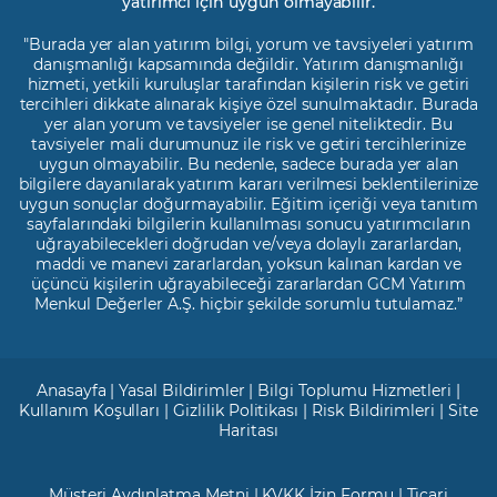
yatırımcı için uygun olmayabilir.
"Burada yer alan yatırım bilgi, yorum ve tavsiyeleri yatırım
danışmanlığı kapsamında değildir. Yatırım danışmanlığı
hizmeti, yetkili kuruluşlar tarafından kişilerin risk ve getiri
tercihleri dikkate alınarak kişiye özel sunulmaktadır. Burada
yer alan yorum ve tavsiyeler ise genel niteliktedir. Bu
tavsiyeler mali durumunuz ile risk ve getiri tercihlerinize
uygun olmayabilir. Bu nedenle, sadece burada yer alan
bilgilere dayanılarak yatırım kararı verilmesi beklentilerinize
uygun sonuçlar doğurmayabilir. Eğitim içeriği veya tanıtım
sayfalarındaki bilgilerin kullanılması sonucu yatırımcıların
uğrayabilecekleri doğrudan ve/veya dolaylı zararlardan,
maddi ve manevi zararlardan, yoksun kalınan kardan ve
üçüncü kişilerin uğrayabileceği zararlardan GCM Yatırım
Menkul Değerler A.Ş. hiçbir şekilde sorumlu tutulamaz.”
Anasayfa
|
Yasal Bildirimler
|
Bilgi Toplumu Hizmetleri
|
Kullanım Koşulları
|
Gizlilik Politikası
|
Risk Bildirimleri
|
Site
Haritası
Müşteri Aydınlatma Metni
|
KVKK İzin Formu
|
Ticari