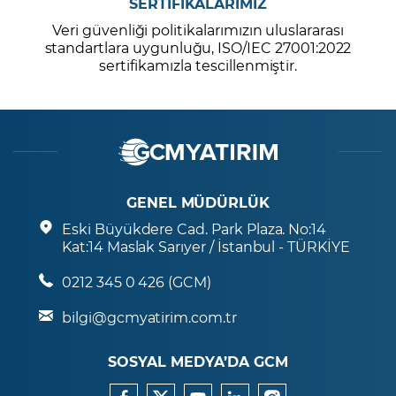
SERTİFİKALARIMIZ
Veri güvenliği politikalarımızın uluslararası
standartlara uygunluğu, ISO/IEC 27001:2022
sertifikamızla tescillenmiştir.
GENEL MÜDÜRLÜK
Eski Büyükdere Cad. Park Plaza. No:14
Kat:14 Maslak Sarıyer / İstanbul - TÜRKİYE
0212 345 0 426 (GCM)
bilgi@gcmyatirim.com.tr
SOSYAL MEDYA’DA GCM