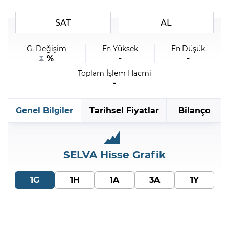
SAT
AL
Şifremi Unuttum
G. Değişim
En Yüksek
En Düşük
%
-
-
Toplam İşlem Hacmi
-
Genel Bilgiler
Tarihsel Fiyatlar
Bilanço
SELVA
Hisse Grafik
1G
1H
1A
3A
1Y