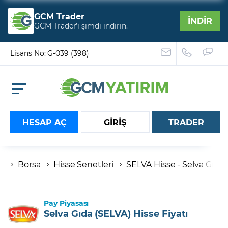
GCM Trader
İNDİR
GCM Trader’ı şimdi indirin.
Lisans No: G-039 (398)
HESAP AÇ
GİRİŞ
TRADER
Borsa
Hisse Senetleri
SELVA Hisse - Selva Gıda 
Hesap numaranız
Şifreniz
Pay Piyasası
Selva Gıda (SELVA) Hisse Fiyatı