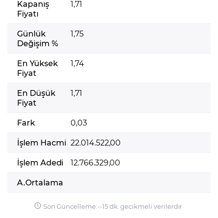
Kapanış
1,71
Fiyatı
Günlük
1,75
Değişim %
En Yüksek
1,74
Fiyat
En Düşük
1,71
Fiyat
Fark
0,03
İşlem Hacmi
22.014.522,00
İşlem Adedi
12.766.329,00
A.Ortalama
Son Güncelleme:
-
-
15 dk. gecikmeli verilerdir.