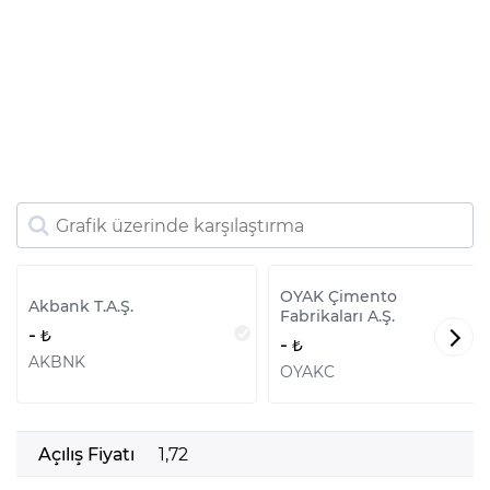
OYAK Çimento
Akbank T.A.Ş.
Fabrikaları A.Ş.
-
-
AKBNK
OYAKC
Açılış Fiyatı
1,72