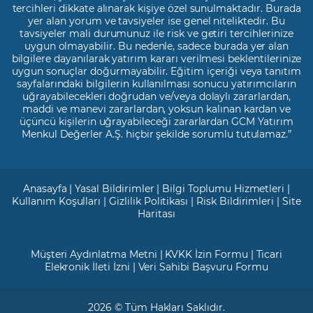
tercihleri dikkate alınarak kişiye özel sunulmaktadır. Burada
yer alan yorum ve tavsiyeler ise genel niteliktedir. Bu
tavsiyeler mali durumunuz ile risk ve getiri tercihlerinize
uygun olmayabilir. Bu nedenle, sadece burada yer alan
bilgilere dayanılarak yatırım kararı verilmesi beklentilerinize
uygun sonuçlar doğurmayabilir. Eğitim içeriği veya tanıtım
sayfalarındaki bilgilerin kullanılması sonucu yatırımcıların
uğrayabilecekleri doğrudan ve/veya dolaylı zararlardan,
maddi ve manevi zararlardan, yoksun kalınan kardan ve
üçüncü kişilerin uğrayabileceği zararlardan GCM Yatırım
Menkul Değerler A.Ş. hiçbir şekilde sorumlu tutulamaz.”
Anasayfa
|
Yasal Bildirimler
|
Bilgi Toplumu Hizmetleri
|
Kullanım Koşulları
|
Gizlilik Politikası
|
Risk Bildirimleri
|
Site
Haritası
Müşteri Aydınlatma Metni
|
KVKK İzin Formu
|
Ticari
Elekronik İleti İzni
|
Veri Sahibi Başvuru Formu
2026 © Tüm Hakları Saklıdır.