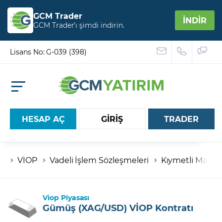
GCM Trader
İNDİR
GCM Trader’ı şimdi indirin.
Lisans No: G-039 (398)
HESAP AÇ
GİRİŞ
TRADER
VİOP
Vadeli İşlem Sözleşmeleri
Kıymetli Maden
Hesap numaranız
Şifreniz
Viop Piyasası
Gümüş (XAG/USD) VİOP Kontratı